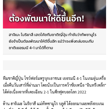
ฮาจิเมะ โมริยาสึ เฮดโค้ชทีมชาติญี่ปุ่น กำชับว่าทัพซามูไร
ยังจำเป็นต้องพัฒนาให้ดีขึ้นอีก แม้ว่าจะเพิ่งถล่มชนะทีม
ชาติเยอรมนี 4-1 มาได้ก็ตาม
ทีมชาติญี่ปุ่น โชว์ฟอร์มหรูบุกเอาชนะ เยอรมนี 4-1 ในเกมอุ่นเครื่อ
เมื่อคืนวันเสาร์ที่ผ่านมา โดยนับเป็นการคว้าชัยเหนือ "อินทรีเหล็ก"
ได้ต่อเนื่องจากที่เคยเฉือน 2-1 ในศึกฟุตบอลโลก 2022
ด้าน ฮาจิเมะ โมริยาสึ แม่ทัพซามูไร บลูส์ ได้ออกมาเผยหลังจบเกม