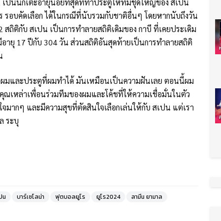
, เป็นนักเตะอายุน้อยที่สุดที่ทำประตูให้ทีมชุดใหญ่ของ สเปน
โร รอบคัดเลือก ได้ในกรณีที่นับรวมกับชาติอื่นๆ โดยหากนับถึงวัน
่ง 2 สถิติกับ สเปน เป็นการทำลายสถิติเดิมของ กาบี ที่เคยประเดิม
ายุ 17 ปีกับ 304 วัน ส่วนสถิติอันสุดท้ายเป็นการทำลายสถิติ
วัน
ผมและประตูที่ผมทำได้ มันเหมือนเป็นความฝันเลย ตอนนี้ผม
ุณเหล่าเพื่อนร่วมทีมของผมและโค้ชที่ให้ความเชื่อมั่นในตัว
อใจมากๆ และมีความสุขที่ตัดสินใจเลือกเล่นให้กับ สเปน แต่เรา
ล ระบุ
เปน
บาร์เซโลน่า
ฟุตบอลยูโร
ยูโร2024
ลามีน ยามาล