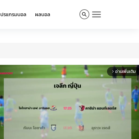
โปรแกรมบอล
ผลบอล
อ่านเพิ่มเติม
arrow_forward_ios