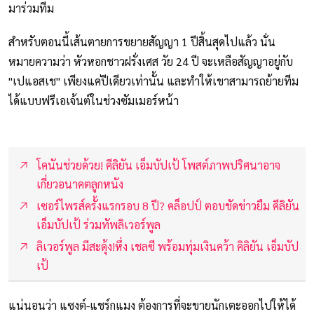
มาร่วมทีม
สำหรับตอนนี้เส้นตายการขยายสัญญา 1 ปีสิ้นสุดไปแล้ว นั่น
หมายความว่า หัวหอกชาวฝรั่งเศส วัย 24 ปี จะเหลือสัญญาอยู่กับ
"เปแอสเช" เพียงแค่ปีเดียวเท่านั้น และทำให้เขาสามารถย้ายทีม
ได้แบบฟรีเอเจ้นต์ในช่วงซัมเมอร์หน้า
โคนันช่วยด้วย! คีลิยัน เอ็มบัปเป้ โพสต์ภาพปริศนาอาจ
เกี่ยวอนาคตลูกหนัง
เซอร์ไพรส์ครั้งแรกรอบ 8 ปี? คล็อปป์ ตอบชัดข่าวยืม คีลิยัน
เอ็มบัปเป้ ร่วมทัพลิเวอร์พูล
ลิเวอร์พูล มีสะดุ้ง!หึ่ง เชลซี พร้อมทุ่มเงินคว้า คิลิยัน เอ็มบัป
เป้
แน่นอนว่า แซงต์-แชร์กแมง ต้องการที่จะขายนักเตะออกไปให้ได้