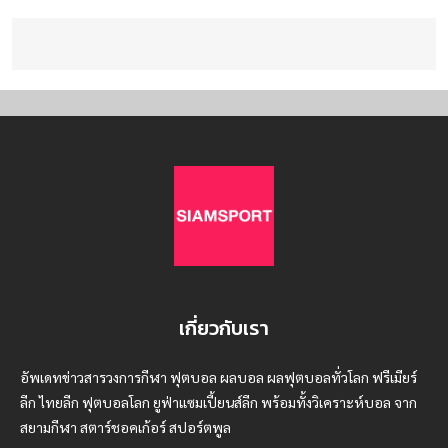
เกี่ยวกับเรา
อัพเดทข่าวสารวงการกีฬา ฟุตบอล ผลบอล ผลฟุตบอลทั่วโลก ฟรีเมียร์
ลีก ไทยลีก ฟุตบอลโลก ยูฟ่าแซมเปี้ยนส์ลีก พร้อมทั้งวิเคราะห์บอล จาก
สยามกีฬา สตาร์ชอคเก้อร์ สปอร์ตพูล