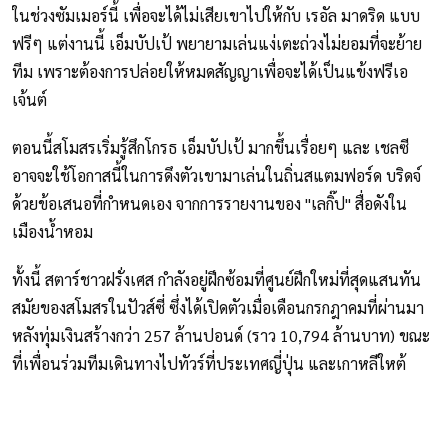
ในช่วงซัมเมอร์นี้ เพื่อจะได้ไม่เสียเขาไปให้กับ เรอัล มาดริด แบบ
ฟรีๆ แต่งานนี้ เอ็มบัปเป้ พยายามเล่นแง่เตะถ่วงไม่ยอมที่จะย้าย
ทีม เพราะต้องการปล่อยให้หมดสัญญาเพื่อจะได้เป็นแข้งฟรีเอ
เจ้นต์
ตอนนี้สโมสรเริ่มรู้สึกโกรธ เอ็มบัปเป้ มากขึ้นเรื่อยๆ และ เชลซี
อาจจะใช้โอกาสนี้ในการดึงตัวเขามาเล่นในถิ่นสแตมฟอร์ด บริดจ์
ด้วยข้อเสนอที่กำหนดเอง จากการรายงานของ "เลกิ๊ป" สื่อดังใน
เมืองน้ำหอม
ทั้งนี้ สตาร์ชาวฝรั่งเศส กำลังอยู่ฝึกซ้อมที่ศูนย์ฝึกใหม่ที่สุดแสนทัน
สมัยของสโมสรในปัวส์ซี่ ซึ่งได้เปิดตัวเมื่อเดือนกรกฎาคมที่ผ่านมา
หลังทุ่มเงินสร้างกว่า 257 ล้านปอนด์ (ราว 10,794 ล้านบาท) ขณะ
ที่เพื่อนร่วมทีมเดินทางไปทัวร์ที่ประเทศญี่ปุ่น และเกาหลีใหต้