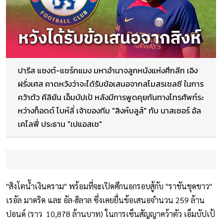
ปารีส แซงต์-แชร์กแมง มหาอำนาจลูกหนังแห่งศึกลีก เอิง
ฝรั่งเศส คาดหวังว่าจะได้รับข้อเสนอจากสโมสรเชลซี ในการ
คว้าตัว คีลิยัน เอ็มบัปเป้ หลังมีการพูดคุยกันทางโทรศัพท์ระ
หว่างท็อดด์ โบห์ลี่ เจ้าของทีม "สิงห์บลูส์" กับ นาสเซอร์ อัล
เคไลฟี่ ประธาน "เปแอสเช"
"สิงโตน้ำเงินคราม" พร้อมที่จะเปิดศึกนอกรอบสู้กับ "ราชันชุดขาว"
เรอัล มาดริด และ อัล-ฮิลาล ซึ่งเคยยื่นข้อเสนอจำนวน 259 ล้าน
ปอนด์ (ราว 10,878 ล้านบาท) ในการเซ็นสัญญาคว้าตัว เอ็มบัปเป้