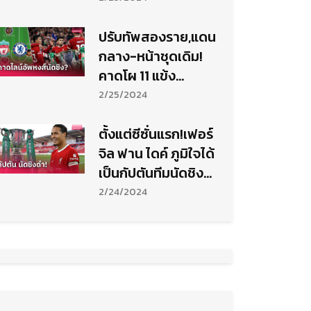
ปรับทัพสองราย,แดน
กลาง-หน้าชุดเดิม!
คาดโผ 11 แข้ง
ลิเวอร์พูล นัดชิงดำ
2/25/2024
คาราบาว
ตั้งแต่ซีซั่นแรก!เฟอร์
จิล ฟาน ไดค์ ภูมิใจได้
เป็นกัปตันทีมนัดชิง
ดำให้ ลิเวอร์พูล
2/24/2024