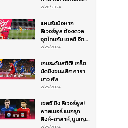
ดับ เชลซี ซิวถ้วยสมัย
2/26/2024
10
แผนรับมือหาก
ลิเวอร์พูล ต้องดวล
จุดโทษกับ เชลซี อีก
ครั้ง...
2/25/2024
เกมระดับสถิติ! เกร็ด
นัดชิงชนะเลิศ คารา
บาว คัพ
2/25/2024
เชลซี ชิง ลิเวอร์พูล!
พาลเมอร์ แบกรุก
สิงห์-ซาลาห์, นูนเญซ
ไม่ชัวร์
2/25/2024