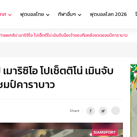
เทศ
ฟุตบอลไทย
กีฬาอื่นๆ
ฟุตบอลโลก 2026
ผยคลิป เมาริซิโอ โปเช็ตติโน่ เมินจับมือเจ้าของทีมหลังชวดแชมป์คาราบาว
ริซิโอ โปเช็ตติโน่ เมินจับ
แชมป์คาราบาว
Share