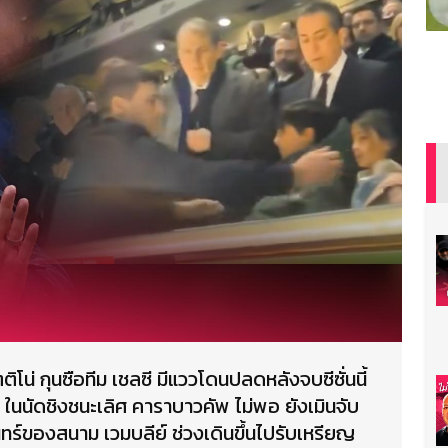
ิโน่ กุนซือทีม เชลซี มีแววโดนปลดหลังจบซีซั่นนี้
0 ในนัดชิงชนะเลิศ คาราบาวคัพ ไม่พอ ยังเมินจับ
นทร์ของสนาม เวมบลีย์ ช่วงเดินขึ้นไปรับเหรียญ