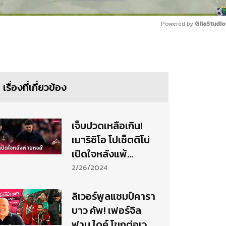
Powered by 
GliaStudio
Mute
เรื่องที่เกี่ยวข้อง
เจ็บปวดเหลือเกิน!
เมาริซิโอ โปเช็ตติโน่
เปิดใจหลังแพ้
ลิเวอร์พูล ชวดแชมป์
2/26/2024
คาราบาว คัพ
ลิเวอร์พูลแชมป์คารา
บาว คัพ! เฟอร์จิล
ฟาน ไดค์ โขกต่อเวลา