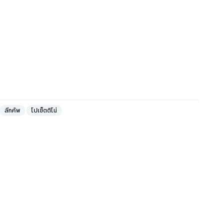
ลีกคัพ
โปเช็ตติโน่