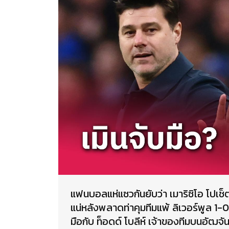
แฟนบอลแห่แซวกันยับว่า เมาริซิโอ โปเช็ตต
แน่หลังพลาดท่าคุมทีมแพ้ ลิเวอร์พูล 1-
มือกับ ท็อดด์ โบลีห์ เจ้าของทีมบนอัฒจั