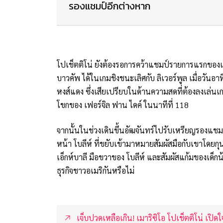
รองแชมป์อีกต่างหาก
โปเช็ตติโน่ ยังต้องรอการคว้าแชมป์รายการแรกของเข
บาวคัพ ได้ในเกมชิงชนะเลิศกับ ลิเวอร์พูล เมื่อวันอาท
หงส์แดง ซึ่งเสียเปรียบในด้านความสดที่ต้องลงเล่นเ
โขกของ เฟอร์จิล ฟาน ไดค์ ในนาทีที่ 118
จากนั้นในช่วงเดินขึ้นอัฒจันทร์ไปรับเหรียญรองแชมป
หน้า โบลีห์ ที่ขยับเข้ามาหมายสัมผัสมือกับเขาโดยกุ
เอ็กห์บาลี มือขวาของ โบลีห์ และสัมผัสแก้มของเด็กน้
ธุรกิจชาวอเมริกันหรือไม่
เจ็บปวดเหลือเกิน! เมาริซิโอ โปเช็ตติโน่ เปิ