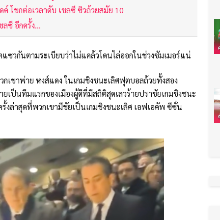
ค์ โขกต่อเวลาดับ เชลซี ซิวถ้วยสมัย 10
ี อีกครั้ง...
วเน็ตแซวกันตามระเบียบว่าไม่แคล้วโดนไล่ออกในช่วงซัมเมอร์แน่
้พวกเขาพ่าย หงส์แดง ในเกมชิงชนะเลิศฟุตบอลถ้วยทั้งสอง
ป็นทีมแรกของเมืองผู้ดีที่มีสถิติสุดเลวร้ายปราชัยเกมชิงชนะ
งล่าสุดที่พวกเขามีชัยเป็นเกมชิงชนะเลิศ เอฟเอคัพ ซีซั่น