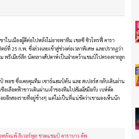
าในเมืองผู้ดีต่อไปหลังไม่อาจพาทีม เชลซี ซิวโทรฟี่ คารา
ิตย์ที่ 25 ก.พ. ซึ่งล่วงเลยเข้าสู่ช่วงต่อเวลาพิเศษ และปรากฏว่า
กม พรีเมียร์ลีก นัดกลางสัปดาห์เป็นฝ่ายคว้าแชมป์ไปครองจากลูก
์ พอช ซึ่งเคยคุมทีม เซาธ์แฮมป์ตัน และ สเปอร์ส กลับเดินผ่าน
นซือเลือดฟ้าขาวเดินผ่านเจ้าของทีมไปสัมผัสมือกับ เบห์ดัด
อยอีกสองรายที่อยู่ข้างๆ แต่ไม่เป็นที่แน่ชัดว่าเขามองเห็นนัก
ดใจหลังแพ้ ลิเวอร์พูล ชวดแชมป์ คาราบาว คัพ