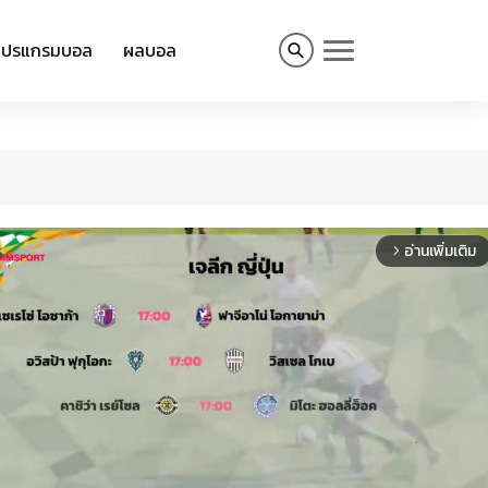
โปรแกรมบอล
ผลบอล
อ่านเพิ่มเติม
arrow_forward_ios