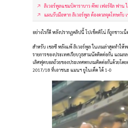
ลิเวอร์พูลแชมป์คาราบาว คัพ! เฟอร์จิล ฟาน ได
แผนรับมือหาก ลิเวอร์พูล ต้องดวลจุดโทษกับ เชลซ
อย่างไรก็ดี หลังปรากฏคลิปนี้ โปเช็ตติโน่ ก็ถูกชา
สำหรับ เชลซี หลังแพ้ ลิเวอร์พูล ในเกมล่าสุดทำให
รายการของประเทศเรียบวุธสามนัดติดต่อกัน แถมกลายเ
เลิศฟุตบอลถ้วยของประเทศหกเกมติดต่อกันด้วยโดยครั้
2017/18 ที่เอาชนะ แมนฯ ยูไนเต็ด ได้ 1-0