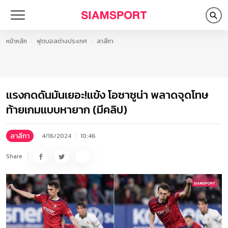
หน้าหลัก
ฟุตบอลต่างประเทศ
ลาลีกา
แรงกดดันมันเยอะ!แข้ง โอซาซูน่า พลาดจุดโทษ
ท้ายเกมแบบหายาก (มีคลิป)
ลาลีกา
4/16/2024
10:46
Share