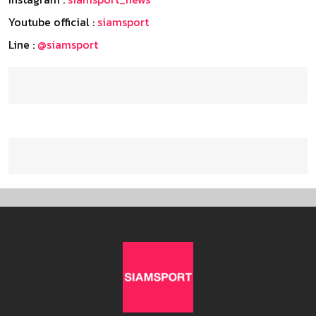
Youtube official :
siamsport
Line :
@siamsport