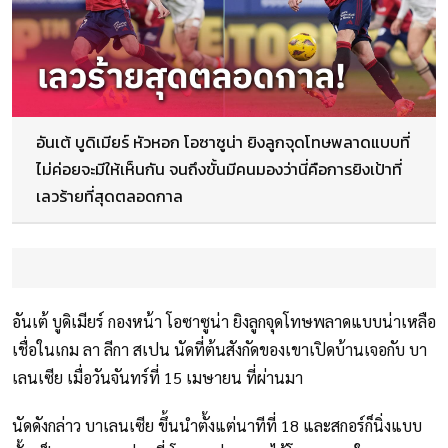
อันเต้ บูดิเมียร์ หัวหอก โอซาซูน่า ยิงลูกจุดโทษพลาดแบบที่
ไม่ค่อยจะมีให้เห็นกัน จนถึงขั้นมีคนมองว่านี่คือการยิงเป้าที่
เลวร้ายที่สุดตลอดกาล
อันเต้ บูดิเมียร์ กองหน้า โอซาซูน่า ยิงลูกจุดโทษพลาดแบบน่าเหลือ
เชื่อในเกม ลา ลีกา สเปน นัดที่ต้นสังกัดของเขาเปิดบ้านเจอกับ บา
เลนเซีย เมื่อวันจันทร์ที่ 15 เมษายน ที่ผ่านมา
นัดดังกล่าว บาเลนเซีย ขึ้นนำตั้งแต่นาทีที่ 18 และสกอร์ก็นิ่งแบบ