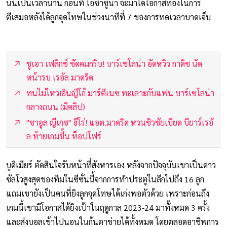
นั้นเป็นเวลานาน ก่อนที่ โอซาซูน่า จะมาได้โอกาสทองในการ
ตีเสมอหลังได้ลูกจุดโทษในช่วงนาทีที่ 7 ของการทดเวลาบาดเจ็บ
ชูเอา เฟลิกซ์ ซัดคมกริบ! บาร์เซโลน่า อัดหวิว กาดิซ นัด
หน้ารบ เรอัล มาดริด
ทนไม่ไหว!อินญีโก้ มาร์ตีเนซ ทะเลาะกับแฟน บาร์เซโลน่า
กลางถนน (มีคลิป)
"ซาอูล ญีเกซ" ฮีโร่! แอต.มาดริด หวนซิวชัยเบียด บียาร์เรอั
ล ท้ายเกมขึ้น ท็อปโฟร์
บูดิเมียร์ ตัดสินใจรับหน้าที่สังหารเอง หลังจากปัจจุบันเขาเป็นดาว
ซัลโวสูงสุดของทีมในซีซั่นนี้จากการทำประตูในลีกไปถึง 16 ลูก
แถมเขายังเป็นคนที่ยิงลูกจุดโทษได้เก่งพอตัวด้วย เพราะก่อนถึง
เกมนี้เขามีโอกาสได้ยิงเป้าในฤดูกาล 2023-24 มาทั้งหมด 3 ครั้ง
และส่งบอลเข้าไปนอนในก้นตาข่ายได้ทั้งหมด โดยตลอดอาชีพการ