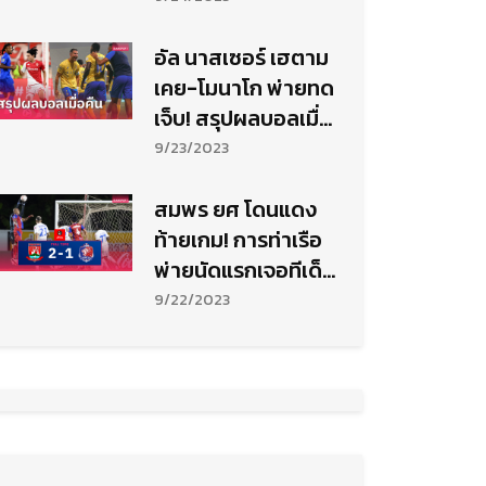
อัล นาสเซอร์ เฮตาม
เคย-โมนาโก พ่ายทด
เจ็บ! สรุปผลบอลเมื่อ
คืน (22 ก.ย. 66)
9/23/2023
สมพร ยศ โดนแดง
ท้ายเกม! การท่าเรือ
พ่ายนัดแรกเจอทีเด็ด
ตราดเฉือนเฮ
9/22/2023