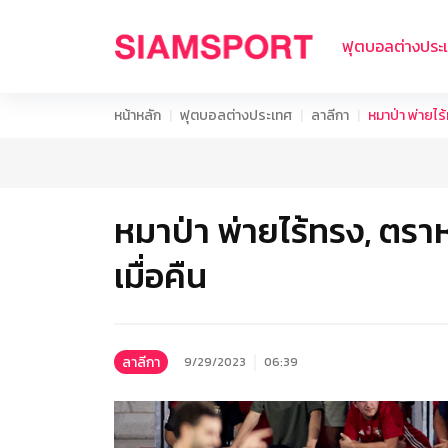
ฟุตบอลต่างประ
หน้าหลัก
ฟุตบอลต่างประเทศ
ลาลีกา
หมาป่า พ่ายไร
หมาป่า พ่ายไร้ทรง, ตราห
เมื่อคืน
ลาลีกา
9/29/2023
06:39