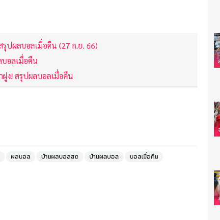
สรุปผลบอลเมื่อคืน (27 ก.ย. 66)
ลบอลเมื่อคืน
่าฝูง! สรุปผลบอลเมื่อคืน
ผลบอล
บ้านผลบอลสด
บ้านผลบอล
บอลเมื่อคืน