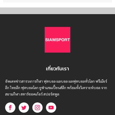
เกี่ยวกับเรา
อัพเดทข่าวสารวงการกีฬา ฟุตบอล ผลบอล ผลฟุตบอลทั่วโลก ฟรีเมียร์
ลีก ไทยลีก ฟุตบอลโลก ยูฟ่าแซมเปี้ยนส์ลีก พร้อมทั้งวิเคราะห์บอล จาก
สยามกีฬา สตาร์ชอคเก้อร์ สปอร์ตพูล