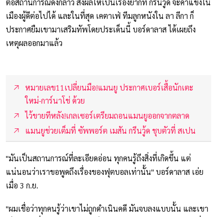
ต่อสถานการณ์ดังกล่าว ส่งผลให้เป็นเรื่องยากที่ กรีนวู้ด จะค้าแข้งใน
เมืองผู้ดีต่อไปได้ และในที่สุด เคตาเฟ่ ทีมลูกหนังใน ลา ลีกา ก็
ประกาศยืมเขามาเสริมทัพโดยประเด็นนี้ บอร์ดาลาส ได้เผยถึง
เหตุผลออกมาแล้ว
หมายเลข11เปลี่ยนมือ!แมนยู ประกาศเบอร์เสื้อนักเตะ
ใหม่-การ์นาโช่ ด้วย
ไว้ขายทีหลัง!เกลเซอร์เตรียมถอนแมนยูออกจากตลาด
แมนยูช่วยเต็มที่ ซัพพอร์ต เมสัน กรีนวู้ด ชุบตัวที่ สเปน
"มันเป็นสถานการณ์ที่ละเอียดอ่อน ทุกคนรู้ถึงสิ่งที่เกิดขึ้น แต่
แน่นอนว่าเราขอพูดถึงเรื่องของฟุตบอลเท่านั้น" บอร์ดาลาส เอ่ย
เมื่อ 3 ก.ย.
"ผมเชื่อว่าทุกคนรู้ว่าเขาไม่ถูกดำเนินคดี มันจบลงแบบนั้น และเขา