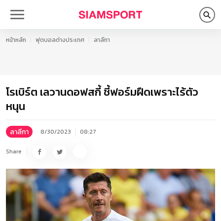
หน้าหลัก
ฟุตบอลต่างประเทศ
ลาลีกา
โรเบิร์ต เลวานดอฟสกี้ ชี้ฟอร์มฝืดเพราะไร้ตัว
หนุน
ลาลีกา
8/30/2023
08:27
Share