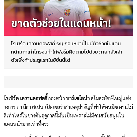
โรเบิร์ต เลวานดอฟสกี้ ระบุ ก่อนหน้านี้ไม่มีตัวช่วยในแดน
หน้ามากเท่าไหร่จนทำให้ฟอร์มฝืดตามไปด้วย ภายหลังเจ้า
ตัวเพิ่งทำประตูแรกในซีซั่นนี้ได้
โรเบิร์ต เลวานดอฟสกี้
กองหน้า
บาร์เซโลน่า
สโมสรยักษ์ใหญ่แห่ง
วงการ ลา ลีกา สเปน เปิดเผยว่าสาเหตุสำคัญที่ทำให้ตนมีผลงานไม่
ดีเท่าไหร่ในช่วงต้นฤดูกาลนี้มันเป็นเพราะไม่มีคนสนับสนุนใน
แดนหน้ามากเท่าที่ควร