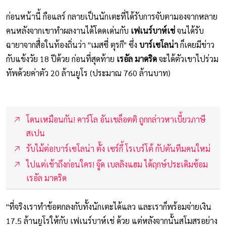
ก่อนหน้านี้ กือแลร์ กลายเป็นนักเตะที่ได้รับการจับตามองจากหลาย
คนหลังจากเขาทำผลงานได้โดดเด่นกับ
เฟเนร์บาห์เช่
จนได้รับ
ฉายาจากสื่อในท้องถิ่นว่า "เมสซี่ ตุรกี" ซึ่ง
บาร์เซโลน่า
ก็เคยมีข่าว
กับแข้งวัย 18 ปีด้วย ก่อนที่สุดท้าย
เรอัล มาดริด
จะได้ตัวเขาไปร่วม
ทัพด้วยค่าตัว 20 ล้านยูโร (ประมาณ 760 ล้านบาท)
โดนเหมือนกัน! คาร์โล อันเชล็อตติ ถูกกล่าวหาเบี้ยวภาษี
สเปน
รับไม้ต่อ!บาร์เซโลน่า ตั้ง เซร์กี้ โรเบร์โต้ กัปตันทีมคนใหม่
ไปแต่เช้าถึงก่อนใคร! จู๊ด เบลลิงแฮม ได้ฤกษ์ประเดิมซ้อม
เรอัล มาดริด
"ที่จริงเราทำข้อตกลงกับทั้งนักเตะได้แลว และเราก็พร้อมจ่ายเงิน
17.5 ล้านยูโรให้กับ เฟเนร์บาห์เช่ ด้วย แต่หลังจากนั้นสโมสรอย่าง