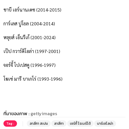
ชาบี เอร์นานเดซ (2014-2015)
การ์เลส ปูโยล (2004-2014)
หลุยส์ เอ็นรีเก้ (2001-2024)
เป๊ป กวาร์ดิโอล่า (1997-2001)
จอร์จี้ โปเปสคู (1996-1997)
โฆเซ่ มารี บาเกโร่ (1993-1996)
ที่มาของภาพ :
gettyimages
Tag :
ลาลีกา สเปน
ลาลีกา
เซร์กี้ โรเบร์โต้
บาร์เซโลน่า