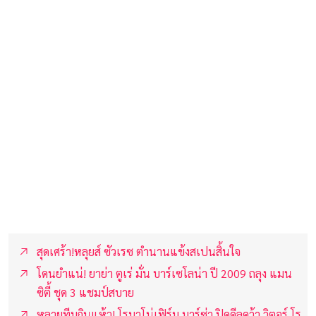
สุดเศร้า!หลุยส์ ซัวเรซ ตำนานแข้งสเปนสิ้นใจ
โดนยำแน่! ยาย่า ตูเร่ มั่น บาร์เซโลน่า ปี 2009 ถลุง แมน
ซิตี้ ชุด 3 แชมป์สบาย
หลายทีมกินแห้ว! โรมาโน่เฟิร์ม บาร์ซ่า ปิดดีลคว้า วิตอร์ โร