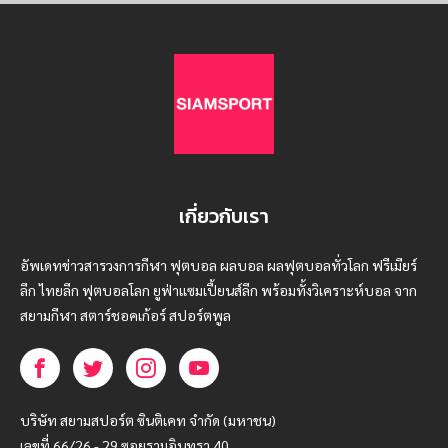
เกี่ยวกับเรา
อัพเดทข่าวสารวงการกีฬา ฟุตบอล ผลบอล ผลฟุตบอลทั่วโลก ฟรีเมียร์
ลีก ไทยลีก ฟุตบอลโลก ยูฟ่าแซมเปี้ยนส์ลีก พร้อมทั้งวิเคราะห์บอล จาก
สยามกีฬา สตาร์ชอคเก้อร์ สปอร์ตพูล
บริษัท สยามสปอร์ต ซินติเคท จำกัด (มหาชน)
เลขที่ 66/26 - 29 ซอยรามอินทรา 40