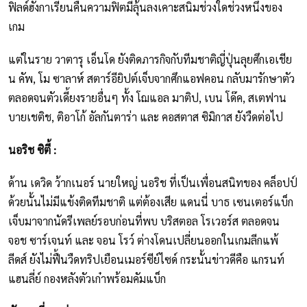
ฟิลด์ฮังกาเรียนคืนความฟิตมีลุ้นลงเคาะสนิมช่วงใดช่วงหนึ่งของ
เกม
แต่ในราย วาตารุ เอ็นโด ยังติดภารกิจกับทีมชาติญี่ปุ่นลุยศึกเอเชีย
น คัพ, โม ซาลาห์ สตาร์อียิปต์เจ็บจากศึกแอฟคอน กลับมารักษาตัว
ตลอดจนตัวเดี้ยงรายอื่นๆ ทั้ง โฌแอล มาติป, เบน โด๊ค, สเตฟาน
บายเชติช, ติอาโก้ อัลกันตาร่า และ คอสตาส ซิมิกาส ยังวืดต่อไป
นอริช ซิตี้ :
ด้าน เดวิด ว้ากเนอร์ นายใหญ่ นอริช ที่เป็นเพื่อนสนิทของ คล็อปป์
ด้วยนั้นไม่มีแข้งติดทีมชาติ แต่ต้องเสีย แดนนี่ บาธ เซนเตอร์แบ็ก
เจ็บมาจากนัดรีเพลย์รอบก่อนที่พบ บริสตอล โรเวอร์ส ตลอดจน
จอช ซาร์เจนท์ และ จอน โรว์ ต่างโดนเปลี่ยนออกในเกมลีกแพ้
ลีดส์ ยังไม่ฟื้นวืดทริปเยือนเมอร์ซีย์ไซด์ กระนั้นข่าวดีคือ แกรนท์
แฮนลี่ย์ กองหลังตัวเก๋าพร้อมคัมแบ็ก