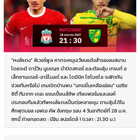
"หงส์แดง" ลิเวอร์พูล คาดจะหมุนเวียนแข้งสำรองลงสนาม
โดยจะมี ดาร์วิน นูนเญซ นำปิดสกอร์ และต้องลุ้น เทรนท์ อ
เล็กซานเดอร์-อาร์โนลด์ และ โดมินิค โซโบซไล จะฟิตทัน
ช่วยทีมหรือไม่ เกมเปิดบ้านพบ "นกขมิ้นเหลืองอ่อน" นอริช
ซิตี้ ทีมจาก เดอะ แชมเปี้ยนส์ชิพ เทียบฟอร์มและองค์
ประกอบทีมแล้วทัพหงส์แดงเป็นต่อหลายขุม ตามลุ้นได้ใน
ศึกฟุตบอล เอฟเอ คัพ อังกฤษ รอบ 4 วันอาทิตย์ที่ 28 ม.ค.
ศกนี้ ถ่ายทอดสด : บีอิน สปอร์ตส์ 1 (เวลา : 21.30 น.)