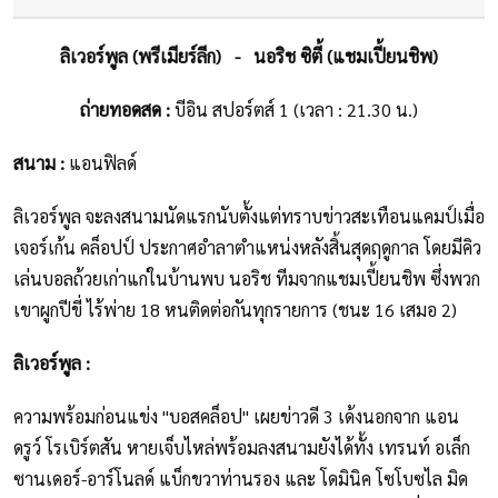
ลิเวอร์พูล (พรีเมียร์ลีก) - นอริช ซิตี้ (แชมเปี้ยนชิพ)
ถ่ายทอดสด :
บีอิน สปอร์ตส์ 1 (เวลา : 21.30 น.)
สนาม :
แอนฟิลด์
ลิเวอร์พูล จะลงสนามนัดแรกนับตั้งแต่ทราบข่าวสะเทือนแคมป์เมื่อ
เจอร์เก้น คล็อปป์ ประกาศอำลาตำแหน่งหลังสิ้นสุดฤดูกาล โดยมีคิว
เล่นบอลถ้วยเก่าแก่ในบ้านพบ นอริช ทีมจากแชมเปี้ยนชิพ ซึ่งพวก
เขาผูกปีขี่ ไร้พ่าย 18 หนติดต่อกันทุกรายการ (ชนะ 16 เสมอ 2)
ลิเวอร์พูล :
ความพร้อมก่อนแข่ง "บอสคล็อป" เผยข่าวดี 3 เด้งนอกจาก แอน
ดรูว์ โรเบิร์ตสัน หายเจ็บไหล่พร้อมลงสนามยังได้ทั้ง เทรนท์ อเล็ก
ซานเดอร์-อาร์โนลด์ แบ็กขวาท่านรอง และ โดมินิค โซโบซไล มิด