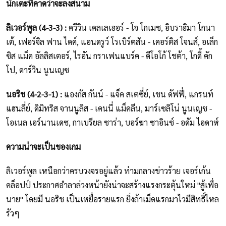
นักเตะที่คาดว่าจะลงสนาม
ลิเวอร์พูล (4-3-3) :
ควีวิน เคลเลเฮอร์ - โจ โกเมซ, อิบราฮิมา โกนา
เต้, เฟอร์จิล ฟาน ไดค์, แอนดรูว์ โรเบิร์ตสัน - เคอร์ติส โจนส์, อเล็ก
ซิส แม็ค อัลลิสเตอร์, ไรอัน กราเฟนแบร์ค - ดีโอโก้ โชต้า, โกดี้ คัก
โป, ดาร์วิน นูนเญซ
นอริช (4-2-3-1) :
แองกัส กันน์ - แจ็ค สเตซี่ย์, เชน ดัฟฟี่, แกรนท์
แฮนลี่ย์, ดิมิทริส จานนูลิส - เคนนี่ แม็คลีน, มาร์เซลิโน่ นูนเญซ -
โอเนล เอร์นานเดซ, กาเบรียล ซาร่า, บอร์ฆา ซาอินซ์ - อดัม ไอดาห์
ความน่าจะเป็นของเกม
ลิเวอร์พูล เหนือกว่าครบวงจรอยู่แล้ว ท่ามกลางข่าวร้าย เจอร์เก้น
คล็อปป์ ประกาศอำลาล่วงหน้ายังน่าจะสร้างแรงกระตุ้นใหม่ "สู้เพื่อ
นาย" โดยมี นอริช เป็นเหยื่อรายแรก ยิ่งถ้าเม็ดแรกมาไวมีสิทธิ์ไหล
รัวๆ