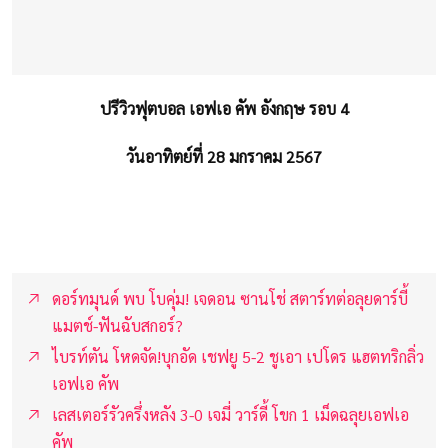
ปรีวิวฟุตบอล เอฟเอ คัพ อังกฤษ รอบ 4
วันอาทิตย์ที่ 28 มกราคม 2567
ดอร์ทมุนด์ พบ โบคุ่ม! เจดอน ซานโช่ สตาร์ทต่อลุยดาร์บี้
แมตช์-ฟันฉับสกอร์?
ไบรท์ตัน โหดจัด!บุกอัด เชฟยู 5-2 ชูเอา เปโดร แฮตทริกลิ่ว
เอฟเอ คัพ
เลสเตอร์รัวครึ่งหลัง 3-0 เจมี่ วาร์ดี้ โขก 1 เม็ดฉลุยเอฟเอ
คัพ