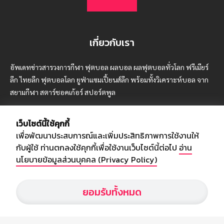
เกี่ยวกับเรา
อัพเดทข่าวสารวงการกีฬา ฟุตบอล ผลบอล ผลฟุตบอลทั่วโลก ฟรีเมียร์
ลีก ไทยลีก ฟุตบอลโลก ยูฟ่าแซมเปี้ยนส์ลีก พร้อมทั้งวิเคราะห์บอล จาก
สยามกีฬา สตาร์ชอคเก้อร์ สปอร์ตพูล
เว็บไซต์นี้ใช้คุกกี้
เพื่อพัฒนาประสบการณ์และเพิ่มประสิทธิภาพการใช้งานให้
บริษัท สยามสปอร์ต ซินติเคท จำกัด (มหาชน)
กับผู้ใช้ ท่านตกลงใช้คุกกี้เพื่อใช้งานเว็บไซต์นี้ต่อไป
อ่าน
เลขที่ 66/26 - 29 ซอยรามอินทรา 40
นโยบายข้อมูลส่วนบุคคล (Privacy Policy)
ถนนรามอินทรา แขวงนวลจันทร์
เขตบึงกุ่ม กรุงเทพฯ 10230
ยอมรับทั้งหมด
โทร : 02-5088-000
อีเมล์ :
webmaster@siamsport.co.th