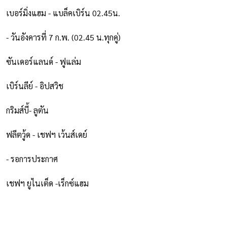
เบอร์มิ่งแฮม - แบล็คเบิร์น 02.45น.
- วันอังคารที่ 7 ก.พ. (02.45 น.ทุกคู่)
ซันเดอร์แลนด์ - ฟูแล่ม
เบิร์นลีย์ - อิปสวิช
กริมส์บี้- ลูตัน
ฟลีตวู้ด - เชฟฯ เว้นส์เดย์
- รอการประกาศ
เชฟฯ ยูไนเต็ด -เร็กซ์แฮม