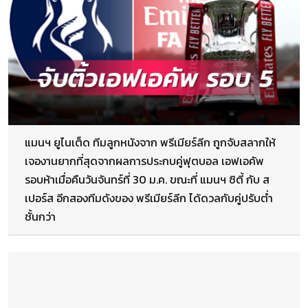
แมนฯ ยูไนเต็ด ทีมลูกหนังจาก พรีเมียร์ลีก ถูกจับสลากให้
เจองานยากที่สุดจากผลการประกบคู่ฟุตบอล เอฟเอคัพ
รอบห้าเมื่อคืนวันจันทร์ที่ 30 ม.ค. ขณะที่ แมนฯ ซิตี้ กับ ส
เปอร์ส อีกสองทีมดังของ พรีเมียร์ลีก ได้ดวลกับคู่ปรับต่ำ
ชั้นกว่า