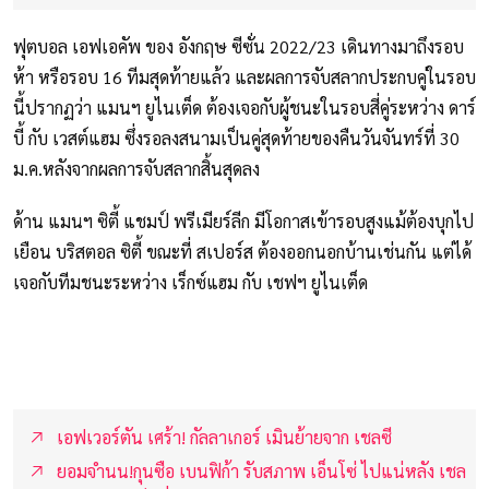
ฟุตบอล เอฟเอคัพ ของ อังกฤษ ซีซั่น 2022/23 เดินทางมาถึงรอบ
ห้า หรือรอบ 16 ทีมสุดท้ายแล้ว และผลการจับสลากประกบคู่ในรอบ
นี้ปรากฏว่า แมนฯ ยูไนเต็ด ต้องเจอกับผู้ชนะในรอบสี่คู่ระหว่าง ดาร์
บี้ กับ เวสต์แฮม ซึ่งรอลงสนามเป็นคู่สุดท้ายของคืนวันจันทร์ที่ 30
ม.ค.หลังจากผลการจับสลากสิ้นสุดลง
ด้าน แมนฯ ซิตี้ แชมป์ พรีเมียร์ลีก มีโอกาสเข้ารอบสูงแม้ต้องบุกไป
เยือน บริสตอล ซิตี้ ขณะที่ สเปอร์ส ต้องออกนอกบ้านเช่นกัน แต่ได้
เจอกับทีมชนะระหว่าง เร็กซ์แฮม กับ เชฟฯ ยูไนเต็ด
เอฟเวอร์ตัน เศร้า! กัลลาเกอร์ เมินย้ายจาก เชลซี
ยอมจำนน!กุนซือ เบนฟิก้า รับสภาพ เอ็นโซ่ ไปแน่หลัง เชล