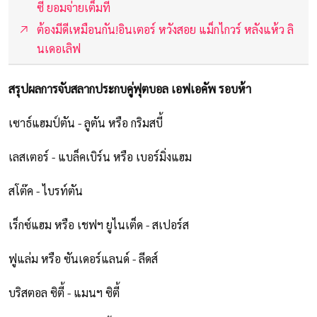
ซี ยอมจ่ายเต็มที่
ต้องมีดีเหมือนกัน!อินเตอร์ หวังสอย แม็กไกวร์ หลังแห้ว ลิ
นเดอเลิฟ
สรุปผลการจับสลากประกบคู่ฟุตบอล เอฟเอคัพ รอบห้า
เซาธ์แฮมป์ตัน - ลูตัน หรือ กริมสบี้
เลสเตอร์ - แบล็คเบิร์น หรือ เบอร์มิ่งแฮม
สโต๊ค - ไบรท์ตัน
เร็กซ์แฮม หรือ เชฟฯ ยูไนเต็ด - สเปอร์ส
ฟูแล่ม หรือ ซันเดอร์แลนด์ - ลีดส์
บริสตอล ซิตี้ - แมนฯ ซิตี้