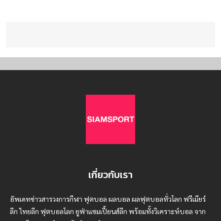
เกี่ยวกับเรา
อัพเดทข่าวสารวงการกีฬา ฟุตบอล ผลบอล ผลฟุตบอลทั่วโลก ฟรีเมียร์
ลีก ไทยลีก ฟุตบอลโลก ยูฟ่าแซมเปี้ยนส์ลีก พร้อมทั้งวิเคราะห์บอล จาก