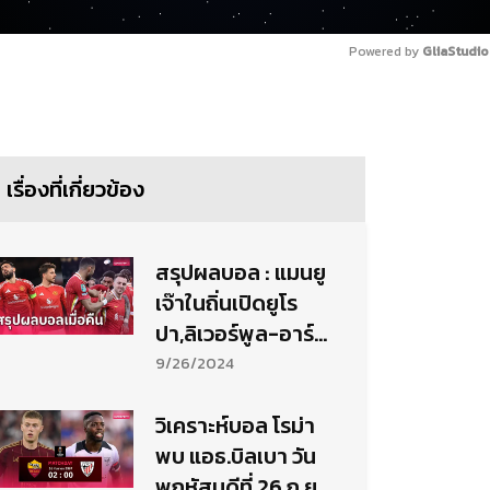
Powered by 
GliaStudio
เรื่องที่เกี่ยวข้อง
สรุปผลบอล : แมนยู
เจ๊าในถิ่นเปิดยูโร
ปา,ลิเวอร์พูล-อาร์
เซน่อล ยิงกระจาย
9/26/2024
วิเคราะห์บอล โรม่า
พบ แอธ.บิลเบา วัน
พฤหัสบดีที่ 26 ก.ย.