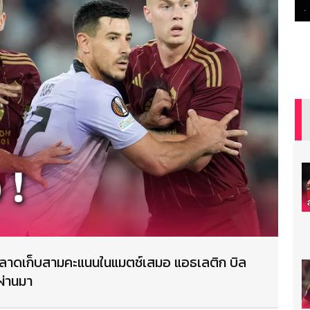
่ทีมพลาดเก็บสามคะแนนในแมตช์เสมอ แอธเลติก บิล
่ผ่านมา