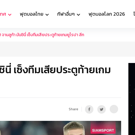
เทศ
ฟุตบอลไทย
กีฬาอื่นๆ
ฟุตบอลโลก 2026
 จานลูก้า มันชินี่ เซ็งทีมเสียประตูท้ายเกมยูโรปา ลีก
ินี่ เซ็งทีมเสียประตูท้ายเกม
Share