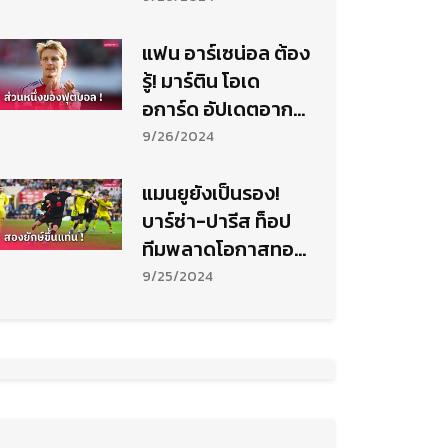
แฟน อาร์เซน่อล ต้อง
รู้! มาร์ติน โอเด
อการ์ด อัปเดตอาการ
บาดเจ็บ
9/26/2024
แมนยูยังเป็นรอง!
บาร์ซ่า-ปารีส ท็อป
ทีมพลาดโอกาสทอง
มากสุด 5 ลีกยุโรป
9/25/2024