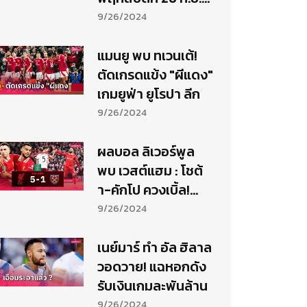
67
9/26/2024
แมนยู พบ ทเวนเต้!
ตัดเกรดแข้ง "ผีแดง"
เกมยูฟ่า ยูโรปา ลีก
9/26/2024
ผลบอล ลิเวอร์พูล
พบ เวสต์แฮม : โชต้
า-คักโป ควงเบิ้ล!
หงส์รัวแซงลิ่ว คารา
9/26/2024
บาว คัพ
เนย์มาร์ ทำ อัล ฮิลาล
วอดวาย! แฉหอกดัง
รับเงินเกมละพันล้าน
9/26/2024