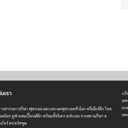
กับเรา
บริ
เลข
ถนน
่าวสารวงการกีฬา ฟุตบอล ผลบอล ผลฟุตบอลทั่วโลก ฟรีเมียร์ลีก ไทย
เขต
อลโลก ยูฟ่าแซมเปี้ยนส์ลีก พร้อมทั้งวิเคราะห์บอล จากสยามกีฬา ส
เก้อร์ สปอร์ตพูล