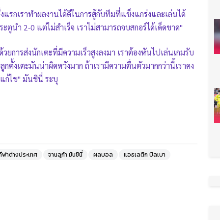
่งแรกเราทำผลงานได้ดีในการสู้กับทีมที่แข็งแกร่งและเล่นได้
ิงประตูนำ 2-0 แต่ไม่สำเร็จ เราไม่สามารถจบสกอร์ได้เด็ดขาด"
ด้วยการส่งนักเตะที่มีความเร็วสูงลงมา เราต้องหันไปเล่นเกมรับ
กตั้งเตะมันน่าผิดหวังมาก ถ้าเรามีความตื่นตัวมากกว่านี้เราคง
ก้ไข" มันชินี่ ระบุ
กีฬาต่างประเทศ
จานลูก้า มันชินี่
ผลบอล
แอธเลติก บิลเบา