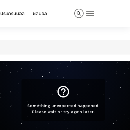
โปรแกรมบอล
ผลบอล
help_outline
Something unexpected happened.
Please wait or try again later.