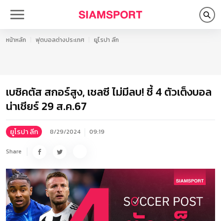
หน้าหลัก
ฟุตบอลต่างประเทศ
ยูโรปา ลีก
เบซิคตัส สกอร์สูง, เชลซี ไม่มีลบ! ชี้ 4 ตัวเต็งบอล
น่าเชียร์ 29 ส.ค.67
ยูโรปา ลีก
8/29/2024
09:19
Share