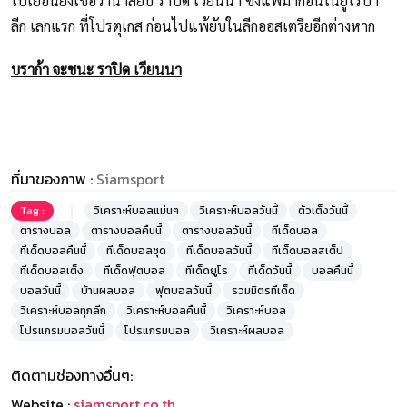
ไปเยือนยังเชื่อว่าน่าสยบ ราปิด เวียนนา ซึ่งแพ้มาก่อนในยูโรปา
ลีก เลกแรก ที่โปรตุเกส ก่อนไปแพ้ยับในลีกออสเตรียอีกต่างหาก
บราก้า จะชนะ ราปิด เวียนนา
ที่มาของภาพ :
Siamsport
Tag :
วิเคราะห์บอลแม่นๆ
วิเคราะห์บอลวันนี้
ตัวเต็งวันนี้
ตารางบอล
ตารางบอลคืนนี้
ตารางบอลวันนี้
ทีเด็ดบอล
ทีเด็ดบอลคืนนี้
ทีเด็ดบอลชุด
ทีเด็ดบอลวันนี้
ทีเด็ดบอลสเต็ป
ทีเด็ดบอลเต็ง
ทีเด็ดฟุตบอล
ทีเด็ดยูโร
ทีเด็ดวันนี้
บอลคืนนี้
บอลวันนี้
บ้านผลบอล
ฟุตบอลวันนี้
รวมมิตรทีเด็ด
วิเคราะห์บอลทุกลีก
วิเคราะห์บอลคืนนี้
วิเคราะห์บอล
โปรแกรมบอลวันนี้
โปรแกรมบอล
วิเคราะห์ผลบอล
ติดตามช่องทางอื่นๆ:
Website :
siamsport.co.th