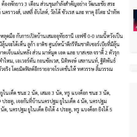
 ต้องพักยาว 3 เดือน ส่วนขุมกำลังสำคัญอย่าง วัฒนะชัย สระ
 นคราวงส์, เลสลี่ อับโลห์, วัลโด้ ซัวเรส และ ทาคุ อิโตะ นำทัพ
หลุดมือ กับการเปิดบ้านเสมออุทัยธานี เอฟซี 0-0 เกมนี้หวังเป็น
ุ้นจะได้เห็น ลูก้า อาดิช ศูนย์หน้าดีกรีทีมชาติเซอร์เบียที่มีลุ้น
าดเจ็บแผ่นหลัง ส่วน มาห์มูด เอด และ บาสเซล จราดี้ 2 ตัวรุก
ิ คำไหม, เอเวอร์ตัน กอนซัลเวส, นิติพงษ์ เสลานนท์, ฐิติพันธ์
ตัวจริง โดยมิดฟิลด์อีกรายอาจโรเตชั่นให้ ทศวรรษ ลิ้มวรรณ
ูไนเต็ด ชนะ 2 นัด, เสมอ 3 นัด, ทรู แบงค็อก ชนะ 3 นัด,
้ 9 ประตู, เจอกันที่บ้านนครปฐม ยูไนเต็ด 4 นัด, นครปฐม
นัด, นครปฐม ยูไนเต็ด ยิงได้ 4 ประตู, ทรู แบงค็อก ยิงได้ 5