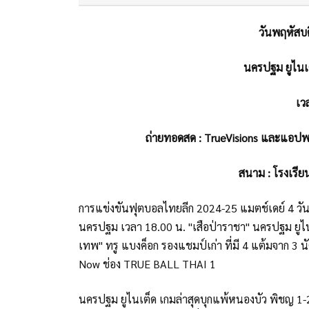
วันพฤหัสบด
นครปฐม ยูไนเต็
เว
ถ่ายทอดสด : TrueVisions และแอปพลิ
สนาม : โรงเร
การแข่งขันฟุตบอลไทยลีก 2024-25 แมตช์เดย์ 4 วัน
นครปฐม เวลา 18.00 น. "เสือป่าราชา" นครปฐม ยูไนเต็
เทพ" ทรู แบงค็อก รองแชมป์เก่า ที่มี 4 แต้มจาก 3
Now ช่อง TRUE BALL THAI 1
นครปฐม ยูไนเต็ด เกมล่าสุดบุกแพ้หนองบัว พิชญ 1-2 เป