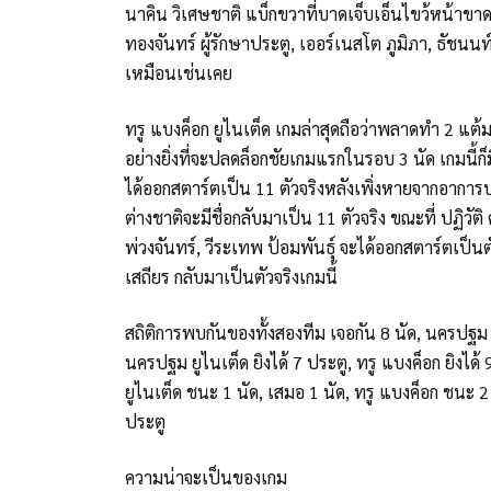
นาคิน วิเศษชาติ แบ็กขวาที่บาดเจ็บเอ็นไขว้หน้าขาด
ทองจันทร์ ผู้รักษาประตู, เออร์เนสโต ภูมิภา, ธัชนนท์
เหมือนเช่นเคย
ทรู แบงค็อก ยูไนเต็ด เกมล่าสุดถือว่าพลาดทำ 2 แต้ม
อย่างยิ่งที่จะปลดล็อกชัยเกมแรกในรอบ 3 นัด เกมนี้ก็มีล
ได้ออกสตาร์ตเป็น 11 ตัวจริงหลังเพิ่งหายจากอาการบ
ต่างชาติจะมีชื่อกลับมาเป็น 11 ตัวจริง ขณะที่ ปฏิวัต
พ่วงจันทร์, วีระเทพ ป้อมพันธุ์ จะได้ออกสตาร์ตเป็น
เสถียร กลับมาเป็นตัวจริงเกมนี้
สถิติการพบกันของทั้งสองทีม เจอกัน 8 นัด, นครปฐม ย
นครปฐม ยูไนเต็ด ยิงได้ 7 ประตู, ทรู แบงค็อก ยิงได
ยูไนเต็ด ชนะ 1 นัด, เสมอ 1 นัด, ทรู แบงค็อก ชนะ 2 
ประตู
ความน่าจะเป็นของเกม