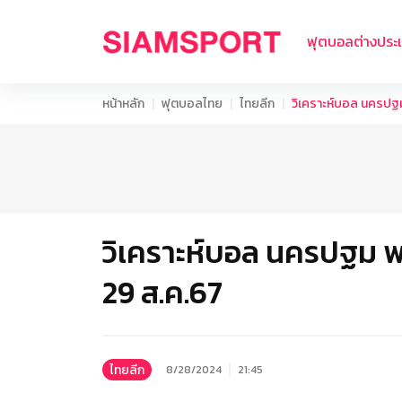
ฟุตบอลต่างประ
หน้าหลัก
ฟุตบอลไทย
ไทยลีก
วิเคราะห์บอล นครปฐม
วิเคราะห์บอล นครปฐม พบ
29 ส.ค.67
ไทยลีก
8/28/2024
21:45