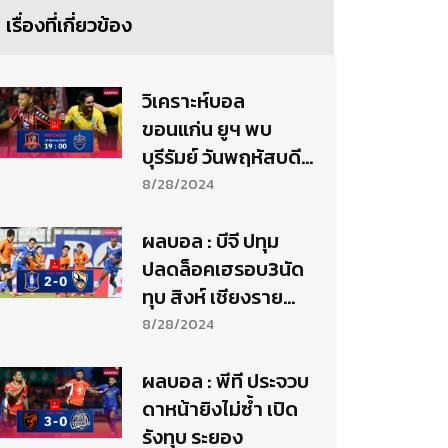
เรื่องที่เกี่ยวข้อง
วิเคราะห์บอล
ขอนแก่น ยูฯ พบ
บุรีรัมย์ วันพฤหัสบดีที่
29 ส.ค.67
8/28/2024
ผลบอล : บีจี ปทุม
ปลดล็อคเฮรอบ3นัด
ทุบ สิงห์ เชียงราย
จมรองบ๊วย
8/28/2024
ผลบอล : พีที ประจวบ
ดาหน้ายิงไม่ซ้ำ เปิด
รังทุบ ระยอง