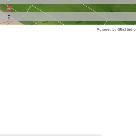
Powered by 
GliaStudio
Mute