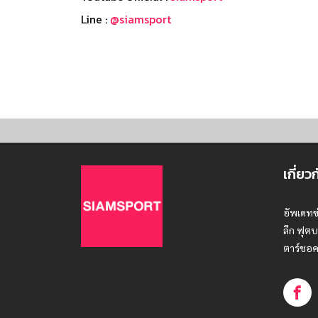
Line :
@siamsport
เกี่ยว
อัพเดทข
ลีก ฟุตบ
ตาร์ชอค