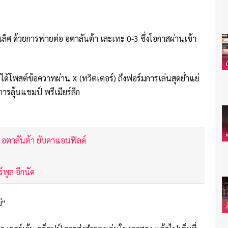
ลิศ ด้วยการพ่ายต่อ อตาลันต้า เละเทะ 0-3 ซึ่งโอกาสผ่านเข้า
ล ได้โพสต์ข้อควาทผ่าน X (ทวิตเตอร์) ถึงฟอร์มการเล่นสุดย่ำแย่
บการลุ้นแชมป์ พรีเมียร์ลีก
พ้ อตาลันต้า ยับคาแอนฟิลด์
ร์พูล อีกนัด
่"