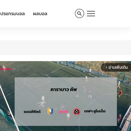
โปรแกรมบอล
ผลบอล
อ่านเพิ่มเติม
arrow_forward_ios