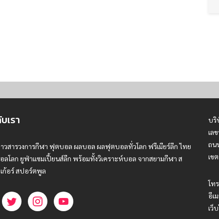
กับเรา
บริ
เลข
ถนน
่าวสารวงการกีฬา ฟุตบอล ผลบอล ผลฟุตบอลทั่วโลก ฟรีเมียร์ลีก ไทย
เขต
อลโลก ยูฟ่าแซมเปี้ยนส์ลีก พร้อมทั้งวิเคราะห์บอล จากสยามกีฬา ส
เก้อร์ สปอร์ตพูล
โทร
อีเม
เว็