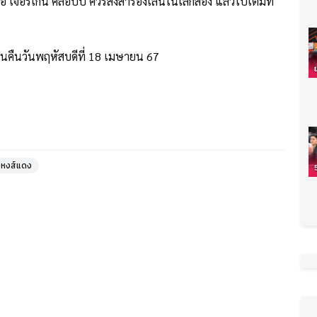
อ เจอร์เก้น คล็อปป์ ควรส่งสำรองเล่นในเลกสอง แล้วไปเต็มที่
 ในคืนวันพฤหัสบดีที่ 18 เมษายน 67
หงส์แดง