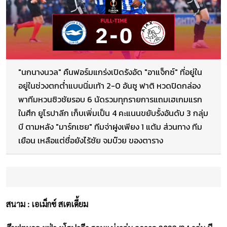
"นกนางนวล" คืนฟอร์มแกร่งเปิดรังอัด "อาแจ็กซ์" ที่อยู่ใน
อยู่ในช่วงตกต่ำแบบนิ่มเท้า 2-0 อันซู ฟาติ หวดปิดกล่อง
พาทีมหวนซิวชัยรอบ 6 นัดรวมทุกรายการแถมเฮเกมแรก
ในศึก ยูโรปาลีก เก็บเพิ่มเป็น 4 คะแนนขยับรั้งอันดับ 3 กลุ่ม
บี ตามหลัง "มาร์กเซย" ทีมจ่าฝูงเพียง 1 แต้ม ส่วนทาง ทีม
เยือน เหลือแต่ชื่อยังไร้ชัย จมบ๊วย ของตาราง
สนาม : เอเม็กซ์ สเตเดี้ยม