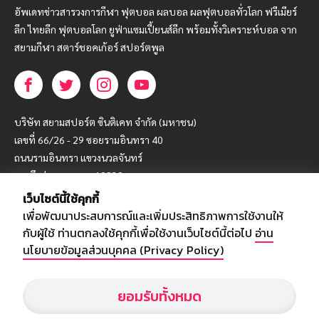
อัพเดทข่าวสารวงการกีฬา ฟุตบอล ผลบอล ผลฟุตบอลทั่วโลก ฟรีเมียร์
ลีก ไทยลีก ฟุตบอลโลก ยูฟ่าแซมเปี้ยนส์ลีก พร้อมทั้งวิเคราะห์บอล จาก
สยามกีฬา สตาร์ชอคเก้อร์ สปอร์ตพูล
บริษัท สยามสปอร์ต ซินติเคท จำกัด (มหาชน)
เลขที่ 66/26 - 29 ซอยรามอินทรา 40
ถนนรามอินทรา แขวงนวลจันทร์
เขตบึงกุ่ม กรุงเทพฯ 10230
เว็บไซต์นี้ใช้คุกกี้
โทร : 02-5088-000
เพื่อพัฒนาประสบการณ์และเพิ่มประสิทธิภาพการใช้งานให้
อีเมล์ :
webmaster@siamsport.co.th
กับผู้ใช้ ท่านตกลงใช้คุกกี้เพื่อใช้งานเว็บไซต์นี้ต่อไป
อ่าน
เว็บไซต์ : www.siamsport.co.th
นโยบายข้อมูลส่วนบุคคล (Privacy Policy)
ยอมรับทั้งหมด
© SIAMSPORT
Privacy