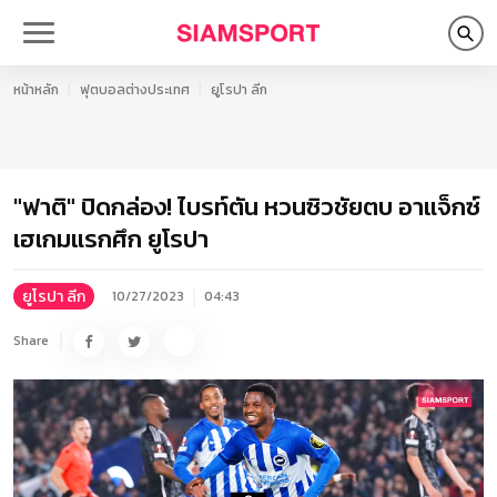
หน้าหลัก
ฟุตบอลต่างประเทศ
ยูโรปา ลีก
"ฟาติ" ปิดกล่อง! ไบรท์ตัน หวนซิวชัยตบ อาแจ็กซ์
เฮเกมแรกศึก ยูโรปา
ยูโรปา ลีก
10/27/2023
04:43
Share