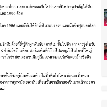
ุตบอลโลก 1990 แต่อาจจะลืมไปว่าเขาก็ยิงประตูสำคัญให้ทีม
และ 1990 ด้วย
โลก 1986 และยังยิงได้อีกทั้งในรอบรองฯ และนัดชิงฟุตบอลโลก
กทีมด้วยก็ยิ่งรู้สึกผูกพันกับ เบรห์เม่ ขึ้นไปอีก จากดาวรุ่งในวัย
26 กำลังจัดจ้านท็อปฟอร์มเต็มที่ก็ย้ายไปผจญภัยในโลกที่ใหญ่
ล ซาราโกซ่า ก่อนจะหวนคืนสู่ถิ่นเบทเซนแบร์กที่เคยสร้างชื่ออีก
่งตกชั้นก็ยังอยู่ร่วมหัวจมท้ายไม่ทิ้งทีมไปไหน ก่อนจะทิ้งทวน
องวงการลูกหนังเยอรมัน เลื่อนชั้นจากลีกาสองขึ้นมาแล้วกระชา
หม่