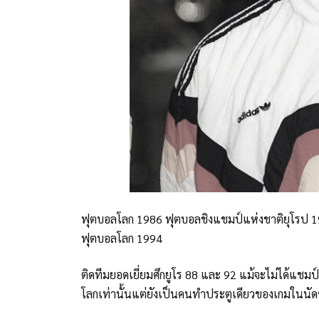
ฟุตบอลโลก 1986 ฟุตบอลชิงแชมป์แห่งชาติยุโรป 
ฟุตบอลโลก 1994
ติดทีมยอดเยี่ยมศึกยูโร 88 และ 92 แม้จะไม่ได้แชมป
โลกเท่านั้นแต่ยังเป็นคนทำประตูเดียวของเกมในนัดชิ