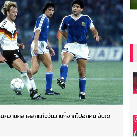
้ากับความคลาสสิกแห่งวันวานก็จากไปอีกคน อันเด