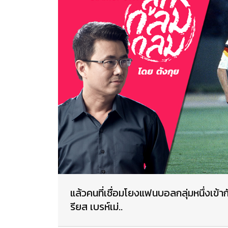
แล้วคนที่เชื่อมโยงแฟนบอลกลุ่มหนึ่งเข
รียส เบรห์เม่..