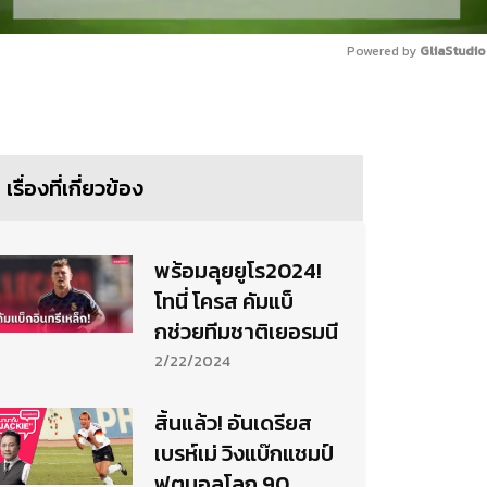
Powered by 
GliaStudio
Mute
เรื่องที่เกี่ยวข้อง
พร้อมลุยยูโร2024!
โทนี่ โครส คัมแบ็
กช่วยทีมชาติเยอรมนี
2/22/2024
สิ้นแล้ว! อันเดรียส
เบรห์เม่ วิงแบ๊กแชมป์
ฟุตบอลโลก 90