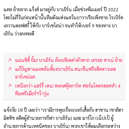
แตล ย้ายจาก แร็งส์ มาอยู่กับ บาเยิร์น เมื่อช่วงซัมเมอร์ ปี 2022
โดยไม่กี่วันก่อนหน้านั้นทีมดังแห่งแคว้นบาวาเรียเพิ่งขาย โรเบิร์ต
เลวานดอฟสกี้ ให้กับ บาร์เซโลน่า จนทำให้เบอร์ 9 ของทาง บา
เยิร์น ว่างลงพอดี
แมนซิตี้ ยิ้ม! บาเยิร์น ต้องเจียดค่าตัวหาก เลรอย ซาเน่ ย้าย
แก้ปัญหาแผงหลังเดี้ยง!บาเยิร์น สนเซ็นฟรีอดีตดาวเตะ
อาร์เซน่อล
เหนือกว่า แฮร์รี่ เคน! หอกสตุ๊ตการ์ท ฟอร์มโคตรฮอตทำ 4
ทีมพรีเมียร์ฯว้าวุ่น
แข้งวัย 18 ปี เผยว่า "เรามีการคุยเรื่องเบอร์เสื้อกับ ฮาซาน (ซาลิฮา
มิดซิช อดีตผู้อำนวยการกีฬา บาเยิร์น) และ มาร์โก (เน็ปเป้ ผู้
อำนวยการด้านเทคนิคของ บาเยิร์น) พวกเขาให้ผมเลือกระหว่าง