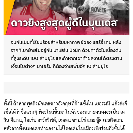
จบกันเป็นที่เรียบร้อยสำหรับมหากาพย์ของ แฮร์รี่ เคน หลัง
จากที่เขาย้ายไปอยู่กับ บาเยิร์น มิวนิค ด้วยค่าตัวในเบื้องต้น
ที่สูงระดับ 100 ล้านยูโร และถ้าหากเขาทำผลงานได้ตรงตาม
เงื่อนไขต่างๆ บาเยิร์น ก็ต้องจ่ายเพิ่มอีก 10 ล้านยูโร
ทั้งนี้ ถ้าหากพูดถึงนักเตะชาวอังกฤษที่ค้าแข้งใน เยอรมนี แล้วล่ะก็
เชื่อได้ว่าชื่อแรกๆ ที่จะโผล่ขึ้นมาในหัวของหลายคนคงจะเป็น เค
วิน คีแกน, โอเว่น ฮาร์กรีฟส์, เจดอน ซานโช่ และ จู๊ด เบลลิงแฮม
หลังจากทั้งหมดเคยทำผลงานได้โดดเด่นในเมืองเบียร์จนถึงขั้นได้