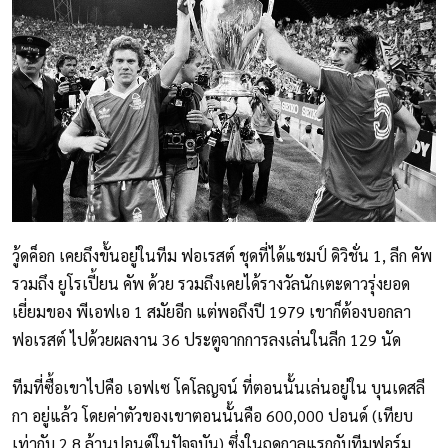
วู้ดค็อก เคยถึงขั้นอยู่ในทีม ฟอเรสต์ ชุดที่ได้แชมป์ ดิวิชั่น 1, ลีก คัพ
รวมถึง ยูโรเปี้ยน คัพ ด้วย รวมถึงเคยได้รางวัลนักเตะดาวรุ่งยอด
เยี่ยมของ พีเอฟเอ 1 สมัยอีก แต่พอถึงปี 1979 เขาก็ต้องบอกลา
ฟอเรสต์ ไปด้วยผลงาน 36 ประตูจากการลงเล่นในลีก 129 นัด
ทีมที่ซื้อเขาไปคือ เอฟเซ โคโลญจน์ ที่ตอนนั้นเล่นอยู่ใน บุนเดสลี
กา อยู่แล้ว โดยค่าตัวของเขาตอนนั้นคือ 600,000 ปอนด์ (เทียบ
เท่ากับ 2.8 ล้านปอนด์ในปัจจุบัน) ซึ่งในฤดูกาลแรกกับทีมฟอร์ม