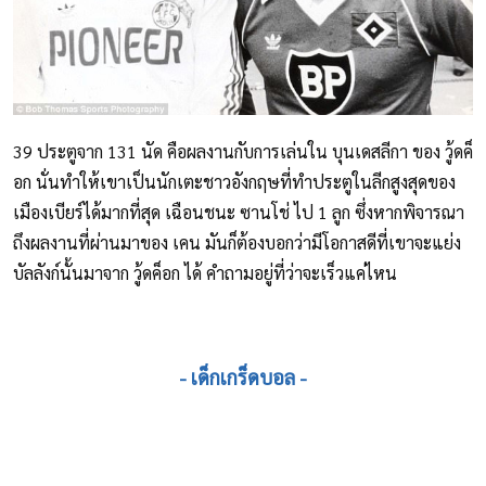
39 ประตูจาก 131 นัด คือผลงานกับการเล่นใน บุนเดสลีกา ของ วู้ดค็
อก นั่นทำให้เขาเป็นนักเตะชาวอังกฤษที่ทำประตูในลีกสูงสุดของ
เมืองเบียร์ได้มากที่สุด เฉือนชนะ ซานโช่ ไป 1 ลูก ซึ่งหากพิจารณา
ถึงผลงานที่ผ่านมาของ เคน มันก็ต้องบอกว่ามีโอกาสดีที่เขาจะแย่ง
บัลลังก์นั้นมาจาก วู้ดค็อก ได้ คำถามอยู่ที่ว่าจะเร็วแค่ไหน
- เด็กเกร็ดบอล -