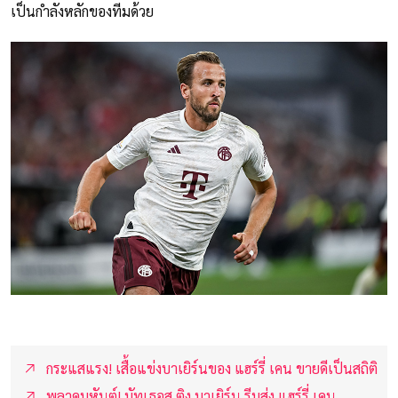
เป็นกำลังหลักของทีมด้วย
กระแสแรง! เสื้อแข่งบาเยิร์นของ แฮร์รี่ เคน ขายดีเป็นสถิติ
พลาดมหันต์! มัทเธอุส ติง บาเยิร์น รีบส่ง แฮร์รี่ เคน