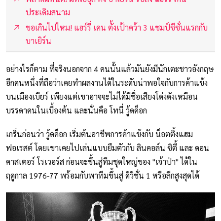
ประเดิมสนาม
ขอเกินไปไหม! แฮร์รี่ เคน ตั้งเป้าคว้า 3 แชมป์ซีซั่นแรกกับ
บาเยิร์น
อย่างไรก็ตาม ที่จริงนอกจาก 4 คนนั้นแล้วมันยังมีนักเตะชาวอังกฤษ
อีกคนหนึ่งที่ถือว่าเคยทำผลงานได้ในระดับน่าพอใจกับการค้าแข้ง
บนเมืองเบียร์ เพียงแต่เขาอาจจะไม่ได้มีชื่อเสียงโด่งดังเหมือน
บรรดาคนในเบื้องต้น และนั่นคือ โทนี่ วู้ดค็อก
เกริ่นก่อนว่า วู้ดค็อก เริ่มต้นอาชีพการค้าแข้งกับ น็อตติ้งแฮม
ฟอเรสต์ โดยเขาเคยไปเล่นแบบยืมตัวกับ ลินคอล์น ซิตี้ และ ดอน
คาสเตอร์ โรเวอร์ส ก่อนจะขึ้นสู่ทีมชุดใหญ่ของ "เจ้าป่า" ได้ใน
ฤดูกาล 1976-77 พร้อมกับพาทีมขึ้นสู่ ดิวิชั่น 1 หรือลีกสูงสุดได้