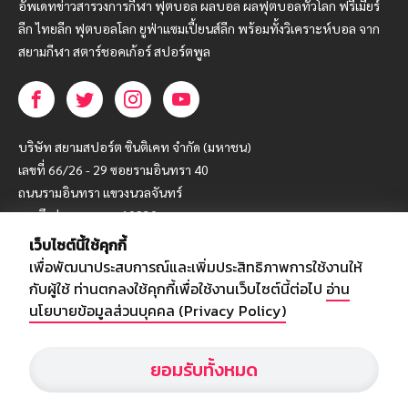
อัพเดทข่าวสารวงการกีฬา ฟุตบอล ผลบอล ผลฟุตบอลทั่วโลก ฟรีเมียร์
ลีก ไทยลีก ฟุตบอลโลก ยูฟ่าแซมเปี้ยนส์ลีก พร้อมทั้งวิเคราะห์บอล จาก
สยามกีฬา สตาร์ชอคเก้อร์ สปอร์ตพูล
บริษัท สยามสปอร์ต ซินติเคท จำกัด (มหาชน)
เลขที่ 66/26 - 29 ซอยรามอินทรา 40
ถนนรามอินทรา แขวงนวลจันทร์
เขตบึงกุ่ม กรุงเทพฯ 10230
เว็บไซต์นี้ใช้คุกกี้
โทร : 02-5088-000
เพื่อพัฒนาประสบการณ์และเพิ่มประสิทธิภาพการใช้งานให้
อีเมล์ :
webmaster@siamsport.co.th
กับผู้ใช้ ท่านตกลงใช้คุกกี้เพื่อใช้งานเว็บไซต์นี้ต่อไป
อ่าน
เว็บไซต์ : www.siamsport.co.th
นโยบายข้อมูลส่วนบุคคล (Privacy Policy)
ยอมรับทั้งหมด
© SIAMSPORT
Privacy