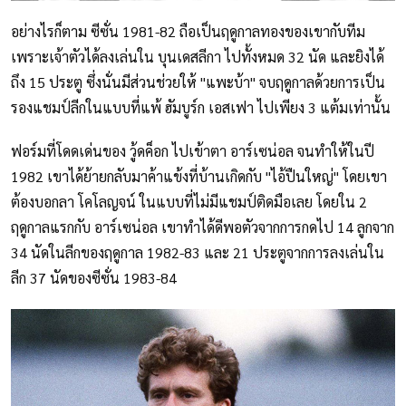
อย่างไรก็ตาม ซีซั่น 1981-82 ถือเป็นฤดูกาลทองของเขากับทีม
เพราะเจ้าตัวได้ลงเล่นใน บุนเดสลีกา ไปทั้งหมด 32 นัด และยิงได้
ถึง 15 ประตู ซึ่งนั่นมีส่วนช่วยให้ "แพะบ้า" จบฤดูกาลด้วยการเป็น
รองแชมป์ลีกในแบบที่แพ้ ฮัมบูร์ก เอสเฟา ไปเพียง 3 แต้มเท่านั้น
ฟอร์มที่โดดเด่นของ วู้ดค็อก ไปเข้าตา อาร์เซน่อล จนทำให้ในปี
1982 เขาได้ย้ายกลับมาค้าแข้งที่บ้านเกิดกับ "ไอ้ปืนใหญ่" โดยเขา
ต้องบอกลา โคโลญจน์ ในแบบที่ไม่มีแชมป์ติดมือเลย โดยใน 2
ฤดูกาลแรกกับ อาร์เซน่อล เขาทำได้ดีพอตัวจากการกดไป 14 ลูกจาก
34 นัดในลีกของฤดูกาล 1982-83 และ 21 ประตูจากการลงเล่นใน
ลีก 37 นัดของซีซั่น 1983-84