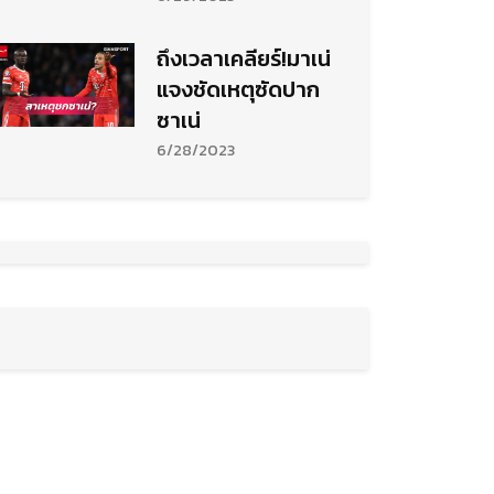
ถึงเวลาเคลียร์!มาเน่
แจงชัดเหตุซัดปาก
ซาเน่
6/28/2023