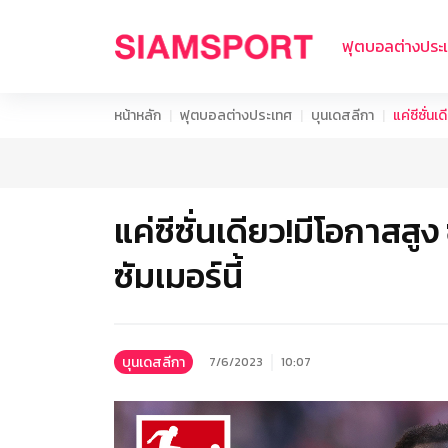
ฟุตบอลต่างประ
หน้าหลัก
ฟุตบอลต่างประเทศ
บุนเดสลีกา
แค่ซีซั่น
แค่ซีซั่นเดียว!มีโอกาสสู
ซัมเมอร์นี้
บุนเดสลีกา
7/6/2023
10:07