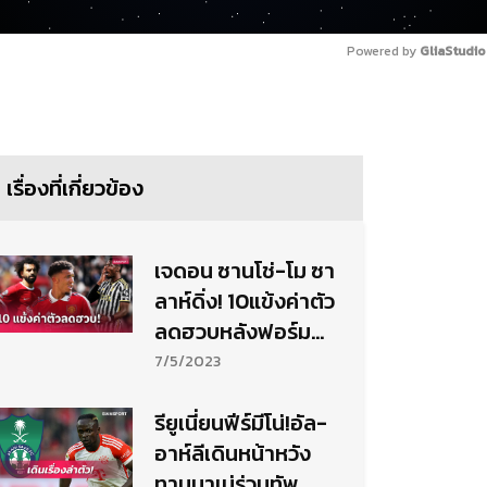
Powered by 
GliaStudio
เรื่องที่เกี่ยวข้อง
เจดอน ซานโช่-โม ซา
ลาห์ดิ่ง! 10แข้งค่าตัว
ลดฮวบหลังฟอร์ม
ร่วง
7/5/2023
รียูเนี่ยนฟีร์มีโน่!อัล-
อาห์ลีเดินหน้าหวัง
ทาบมาเน่ร่วมทัพ