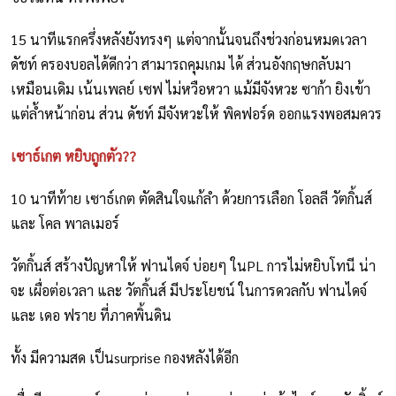
15 นาทีแรกครึ่งหลังยังทรงๆ แต่จากนั้นจนถึงช่วงก่อนหมดเวลา
ดัชท์ ครองบอลได้ดีกว่า สามารถคุมเกม ได้ ส่วนอังกฤษกลับมา
เหมือนเดิม เน้นเพลย์ เซฟ ไม่หวือหวา แม้มีจังหวะ ซาก้า ยิงเข้า
แต่ล้ำหน้าก่อน ส่วน ดัชท์ มีจังหวะให้ พิคฟอร์ด ออกแรงพอสมควร
เซาธ์เกต หยิบถูกตัว??
10 นาทีท้าย เซาธ์เกต ตัดสินใจแก้ลำ ด้วยการเลือก โอลลี วัตกิ้นส์
และ โคล พาลเมอร์
วัตกิ้นส์ สร้างปัญหาให้ ฟานไดจ์ บ่อยๆ ในPL การไม่หยิบโทนี น่า
จะ เผื่อต่อเวลา และ วัตกิ้นส์ มีประโยชน์ ในการดวลกับ ฟานไดจ์
และ เดอ ฟราย ที่ภาคพิ้นดิน
ทั้ง มีความสด เป็นsurprise กองหลังได้อีก