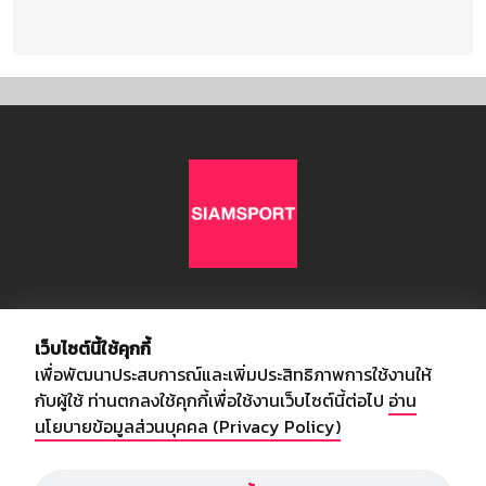
เกี่ยวกับเรา
เว็บไซต์นี้ใช้คุกกี้
เพื่อพัฒนาประสบการณ์และเพิ่มประสิทธิภาพการใช้งานให้
อัพเดทข่าวสารวงการกีฬา ฟุตบอล ผลบอล ผลฟุตบอลทั่วโลก ฟรีเมียร์
กับผู้ใช้ ท่านตกลงใช้คุกกี้เพื่อใช้งานเว็บไซต์นี้ต่อไป
อ่าน
ลีก ไทยลีก ฟุตบอลโลก ยูฟ่าแซมเปี้ยนส์ลีก พร้อมทั้งวิเคราะห์บอล จาก
นโยบายข้อมูลส่วนบุคคล (Privacy Policy)
สยามกีฬา สตาร์ชอคเก้อร์ สปอร์ตพูล