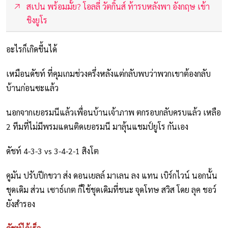
สเปน พร้อมมั้ย? โอลลี่ วัตกิ้นส์ ท้ารบหลังพา อังกฤษ เข้า
ชิงยูโร
อะไรก็เกิดขี้นได้
เหมือนดัขท์ ที่คุมเกมช่วงครึ่งหลังแต่กลับพบว่าพวกเขาต้องกลับ
บ้านก่อนซะแล้ว
นอกจากเยอรมนีแล้วเพื่อนบ้านเจ้าภาพ ตกรอบกลับครบแล้ว เหลือ
2 ทีมที่ไม่มีพรมแดนติดเยอรมนี มาลุ้นแชมป์ยูโร กันเอง
ดัชท์ 4-3-3 vs 3-4-2-1 สิงโต
คูมัน ปรับปีกขวา ส่ง ดอนเยลล์ มาเลน ลง แทน เบิร์กไวน์ นอกนั้น
ชุดเดิม ส่วน เซาธ์เกต ก็ใช้ชุดเดิมที่ชนะ จุดโทษ สวิส โดย ลุค ชอว์
ยังสำรอง