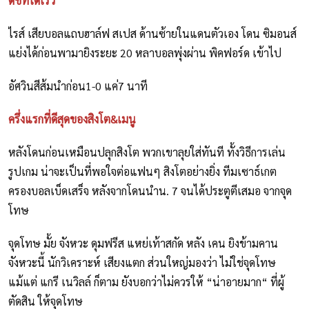
ดัชท์ได้เร็ว
ไรส์ เสียบอลแถบฮาล์ฟ สเปส ด้านซ้ายในแดนตัวเอง โดน ซิมอนส์
แย่งได้ก่อนพามายิงระยะ 20 หลาบอลพุ่งผ่าน พิคฟอร์ด เข้าไป
อัศวินสีส้มนำก่อน1-0 แค่7 นาที
ครึ่งแรกที่ดีสุดของสิงโต&เมนู
หลังโดนก่อนเหมือนปลุกสิงโต พวกเขาลุยใส่ทันที ทั้งวิธีการเล่น
รูปเกม น่าจะเป็นที่พอใจต่อแฟนๆ สิงโตอย่างยิ่ง ทีมเซาธ์เกต
ครองบอลเบ็ดเสร็จ หลังจากโดนนำน. 7 จนได้ประตูตีเสมอ จากจุด
โทษ
จุดโทษ มั้ย จังหวะ ดุมฟรีส แหย่เท้าสกัด หลัง เคน ยิงข้ามคาน
จังหวะนี้ นักวิเคราะห์ เสียงแตก ส่วนใหญ่มองว่า ไม่ใช่จุดโทษ
แม้แต่ แกรี เนวิลล์ ก็ตาม ยังบอกว่าไม่ควรให้ “น่าอายมาก“ ที่ผู้
ตัดสิน ให้จุดโทษ