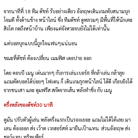
จากนาทีที่ 18 ทีม ดัชท์ รับอย่างเดียว อังกฤษเดินเกมพับสนามบุก
โจมตี ทั้งด้านข้าง หน้าไลน์ ซึ่ง ทีมดัชท์ ดูหลวมๆ มีพื้นที่ให้นักเตะ
สิงโต กดถึงหน้าบ้าน เพียงแต่จังหวะจบยังไม่ได้เท่านั้น
แต่บอลบุกแบบนี้ถูกใจแฟนๆแน่นอน
ขณะที่ดัชท์ ต้องเปลี่ยน เมมฟิส เดอปาย ออก
โดย คอบบี เมนู เด่นมากๆ กับการเล่นเบอร์8 ที่กล้าเล่น กล้าลุย
แถมตัดบอลได้บ่อยๆ โฟเดน ก็ เดินเกมรุกหน้าไลน์ ได้ดี เกือบยิงได้
จากชนเสา และ ดุมฟรีส สกัดจากเส้น หลังทำชิ่ง กับ เมนู
ครึ่งหลังของดัชท์30 นาที
คูมัน ปรับตัวผู้เล่น หลังครึ่งแรกเป็นรองเยอะ แถมไม่ได้โต้เลย มา
เลน ต้องออก ส่ง เว้าต เวกฮอร์สท์ มายืนเป้าแทน ส่วนอังกฤษ ส่ง
ชอว์แทน ทริพเพียร์