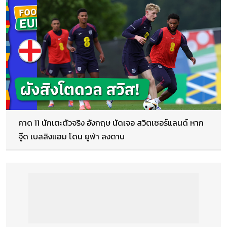
คาด 11 นักเตะตัวจริง อังกฤษ นัดเจอ สวิตเซอร์แลนด์ หาก
จู๊ด เบลลิงแฮม โดน ยูฟ่า ลงดาบ