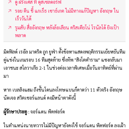
ดู ฝรั่งเศส ที่ ดุสเซลดอร์ฟ
รอย คีน ชี้ แกเร็ธ เซาธ์เกต ไม่มีทางแก้ปัญหา อังกฤษ ใน
เร็ววันได้
รุมสับ สื่ออังกฤษ หลังล้อเลียน คริสเตียโน่ โรนัลโด้ ยิงเป้า
พลาด
มิดฟิลด์ เรอัล มาดริด ถูก ยูฟ่า ตั้งข้อหาแสดงพฤติกรรมเย้ยหยันทีม
คู่แข่งในเกมรอบ 16 ทีมสุดท้าย ซึ่งทัพ "สิงโตคำราม" แซงกลับมา
เอาชนะ สโลวาเกีย 2-1 ในช่วงต่อเวลาพิเศษเมื่อวันอาทิตย์ที่ผ่าน
มา
หาก เบลลิงแฮม ถึงขั้นโดนลงโทษแบนก็คาดว่า 11 ตัวจริง อังกฤษ
นัดเจอ สวิตเซอร์แลนด์ คงมีหน้าตาดังนี้
ผู้รักษาประตู
: จอร์แดน พิคฟอร์ด
ในตำแหน่งนายทวารไม่มีปัญหายังคงใช้ จอร์แดน พิคฟอร์ด ลงเฝ้า