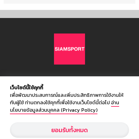
เกี่ยวกับเรา
เว็บไซต์นี้ใช้คุกกี้
เพื่อพัฒนาประสบการณ์และเพิ่มประสิทธิภาพการใช้งานให้
อัพเดทข่าวสารวงการกีฬา ฟุตบอล ผลบอล ผลฟุตบอลทั่วโลก ฟรีเมียร์
กับผู้ใช้ ท่านตกลงใช้คุกกี้เพื่อใช้งานเว็บไซต์นี้ต่อไป
อ่าน
ลีก ไทยลีก ฟุตบอลโลก ยูฟ่าแซมเปี้ยนส์ลีก พร้อมทั้งวิเคราะห์บอล จาก
นโยบายข้อมูลส่วนบุคคล (Privacy Policy)
สยามกีฬา สตาร์ชอคเก้อร์ สปอร์ตพูล
ยอมรับทั้งหมด