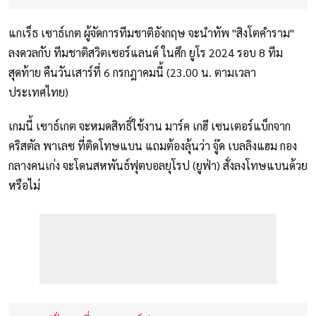
แกเร็ธ เซาธ์เกต ผู้จัดการทีมชาติอังกฤษ จะนำทัพ "สิงโตคำราม"
ลงดวลกับ ทีมชาติสวิตเซอร์แลนด์ ในศึก ยูโร 2024 รอบ 8 ทีม
สุดท้าย คืนวันเสาร์ที่ 6 กรกฎาคมนี้ (23.00 น. ตามเวลา
ประเทศไทย)
เกมนี้ เซาธ์เกต จะหมดสิทธิ์ใช้งาน มาร์ค เกฮี เซนเตอร์แบ็กจาก
คริสตัล พาเลซ ที่ติดโทษแบน แถมต้องลุ้นว่า จู๊ด เบลลิงแฮม กอง
กลางคนเก่ง จะโดนสหพันธ์ฟุตบอลยุโรป (ยูฟ่า) สั่งลงโทษแบนด้วย
หรือไม่