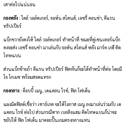
เสาต่อไปแน่นอน
กองหลัง
: ไคล์ วอล์คเกอร์, จอห์น สโตนส์, เอซรี่ คอนซ่า, คีแรน
ทริปเปียร์
แบ็กขวายังคงให้ ไคล์ วอล์คเกอร์ ทำหน้าที่ ขณะที่คู่เซนเตอร์แบ็ก
คงจะส่ง เอซรี่ คอนซ่า มาเล่นกับ จอห์น สโตนส์ หลัง มาร์ค เกฮี ติด
โทษแบน
ส่วนแบ็กซ้ายถ้า คีแรน ทริปเปียร์ ฟิตทันก็จะได้ทำหน้าที่ต่อ โดยมี
โจ โกเมซ พร้อมสอดแทรก
กองกลาง
: ค็อบบี้ เมนู, เดแคลน ไรซ์, ฟิล โฟเด้น
แผงมิดฟิลด์เชื่อว่า เซาธ์เกต จะให้โอกาส เมนู ลงมาเล่นร่วมกับ เด
แคลน ไรซ์ ต่อไป ส่วนกรณีหาก เบลลิงแฮม ติดโทษแบนก็น่าจะ
ขยับให้ ฟิล โฟเด้น มาคอยปั้นเกมตรงกลางแทน