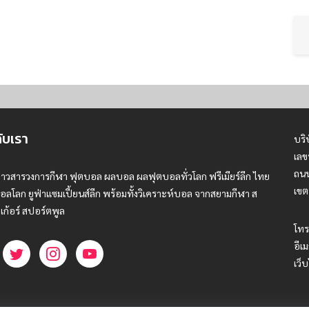
กับเรา
บริ
เลข
ถนน
่าวสารวงการกีฬา ฟุตบอล ผลบอล ผลฟุตบอลทั่วโลก ฟรีเมียร์ลีก ไทย
เขต
อลโลก ยูฟ่าแซมเปี้ยนส์ลีก พร้อมทั้งวิเคราะห์บอล จากสยามกีฬา ส
เก้อร์ สปอร์ตพูล
โทร
อีเม
เว็