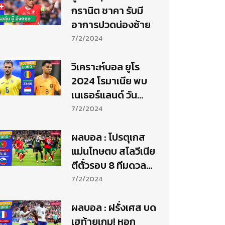
กรานิต ชาคา รับมี
อาการปวดน่องซ้าย
7/2/2024
วิเคราะห์บอล ยูโร
2024 โรมาเนีย พบ
เนเธอร์แลนด์ วัน
อังคารที่ 2 กรกฎาคม
7/2/2024
2567
ผลบอล : โปรตุเกส
แม่นโทษตบ สโลวีเนีย
ตีตั๋วรอบ 8 ทีมดวล
ฝรั่งเศส ยูโร 2024
7/2/2024
ผลบอล : ฝรั่งเศส บด
เฮท้ายเกม! หอก