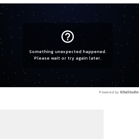
help_outline
Something unexpected happened.
Please wait or try again later.
Powered by 
GliaStudio