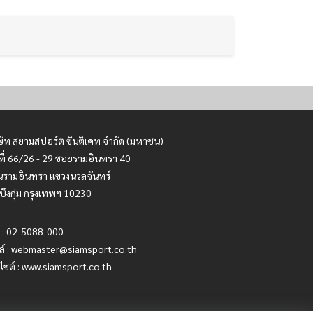
ษัท สยามสปอร์ต ซินติเคท จำกัด (มหาชน)
ที่ 66/26 - 29 ซอยรามอินทรา 40
รามอินทรา แขวงนวลจันทร์
บึงกุ่ม กรุงเทพฯ 10230
 : 02-5088-000
ล์ :
webmaster@siamsport.co.th
บไซต์ : www.siamsport.co.th