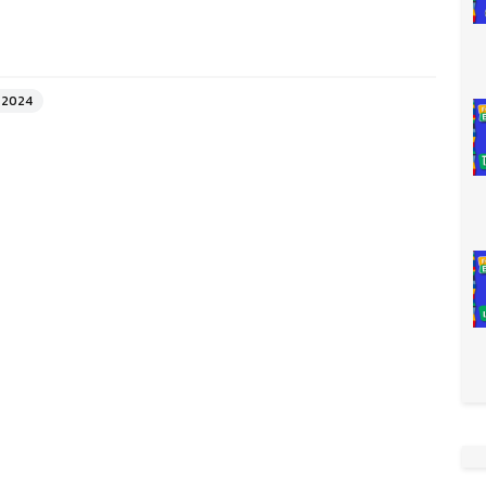
ร 2024