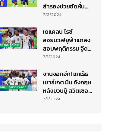
สำรองช่วยซัดหั่น
เบลเยียม ฉลุย 8 ทีม
7/2/2024
ยูโร 2024
เดแคลน ไรซ์
ลอยนวล!ยูฟ่าแถลง
สอบพฤติกรรม จู๊ด
เบลลิ่งแฮม
7/1/2024
งานงอกอีก! แกเร็ธ
เซาธ์เกต มึน อังกฤษ
หลังยวบบู๊ สวิตเซอร์
แลนด์ รอบ 8 ทีม
7/1/2024