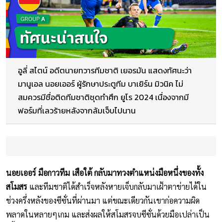
อูลี่ สไตน์ อดีตนายทวารทีมชาติ เยอรมัน แสดงทัศนะว่า
มานูเอล นอยเออร์ ผู้รักษาประตูทีม บาเยิร์น มิวนิค ไม่
สมควรมีชื่อติดทีมชาติชุดทำศึก ยูโร 2024 เนื่องจากมี
ฟอร์มที่เลวร้ายหลังจากล้มเจ็บไปนาน
นอยเออร์ มือกาวทีม เสือใต้ กลับมาทวงตำแหน่งมือหนึ่งของทั้ง
สโมสร
และทีมชาติได้สำเร็จหลังหายเจ็บกลับมาเฝ้าตาข่ายได้ใน
ช่วงครึ่งหลังของซีซั่นที่ผ่านมา แต่ขณะเดียวกันเขาก่อความผิด
พลาดในหลายๆเกม และส่งผลให้สโมสรจบซีซั่นด้วยมือเปล่าเป็น