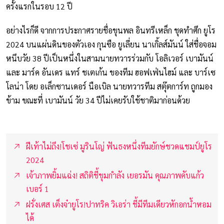
ครั้งแรกในรอบ 12 ปี
อย่างไรก็ดี จากการประกาศรายชื่อขุนพล อินทรีเหล็ก ชุดทำศึก ยูโร
2024 บนแผ่นดินของตัวเอง กุนซือ ยูเลี่ยน นาเกิ้ลส์มันน์ ใส่ชื่อจอม
หนึบวัย 38 ปีเป็นหนึ่งในสามนายทวารร่วมกับ โอลิเวอร์ เบามันน์
และ มาร์ค อันเดร แทร์ ชเตเก้น ของทีม ฮอฟเฟ่นไฮม์ และ บาร์เซ
โลน่า โดย อเล็กซานเดอร์ นือเบิล นายทวารทีม สตุ๊ตการ์ท ถูกมอง
ข้าม ขณะที่ เบามันน์ วัย 34 ปีไม่เคยรับใช้ชาติมาก่อนด้วย
ฝีเท้าไม่ถึง!โชเซ่ มูรินโญ่ ฟันธงหนึ่งทีมยักษ์ชวดแชมป์ยูโร
2024
เจ้าภาพยิ้มแฉ่ง! สถิติชี้ขุมกำลัง เยอรมัน คุณภาพคับแก้ว
เบอร์ 1
ฝรั่งเศส เต็งจ๋ายูโร!ปาทริค วิเอร่า ชี้มีทีมเดียวหักอกน้ำหอม
ได้