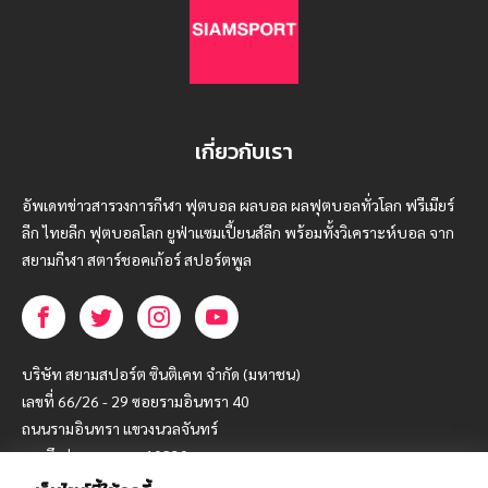
เกี่ยวกับเรา
อัพเดทข่าวสารวงการกีฬา ฟุตบอล ผลบอล ผลฟุตบอลทั่วโลก ฟรีเมียร์
ลีก ไทยลีก ฟุตบอลโลก ยูฟ่าแซมเปี้ยนส์ลีก พร้อมทั้งวิเคราะห์บอล จาก
สยามกีฬา สตาร์ชอคเก้อร์ สปอร์ตพูล
บริษัท สยามสปอร์ต ซินติเคท จำกัด (มหาชน)
เลขที่ 66/26 - 29 ซอยรามอินทรา 40
ถนนรามอินทรา แขวงนวลจันทร์
เขตบึงกุ่ม กรุงเทพฯ 10230