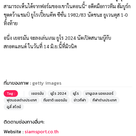
สามารถเห็นได้จากฟอร์มของเขาในตอนนี้" อดีตมือกาวทีม ฮัมบูร์ก
ชุดคว้าแชมป์ ยูโรเปี้ยนคัพ ซีซั่น 1982/83 นัดชนะ ยูเวนตุส 1-0
ทิ้งท้าย
อนึ่ง เยอรมัน จะลงเล่นเกม ยูโร 2024 นัดเปิดสนามบู๊กับ
สกอตแลนด์ ในวันที่ 14 มิ.ย.นี้ที่มิวนิค
ที่มาของภาพ :
getty images
Tag :
เยอรมัน
ยูโร 2024
ยูโร
มานูเอล นอยเออร์
ฟุตบอลต่างประเทศ
ทีมชาติ เยอรมัน
ข่าวกีฬา
กีฬาต่างประเทศ
อูลี่ สไตน์
ติดตามช่องทางอื่นๆ:
Website :
siamsport.co.th