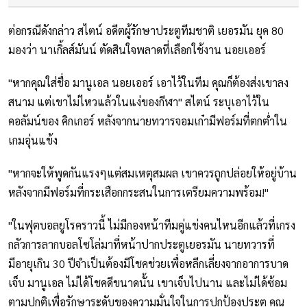
ต่อกรณีดังกล่าว สไตน์ อดีตผู้รักษาประตูทีมชาติ เยอรมัน ยุค 80
มองว่า นาเกิ้ลส์มันน์ ตัดสินใจพลาดที่เลือกใช้งาน นอยเออร์
"หากคุณใส่ชื่อ มานูเอล นอยเออร์ เอาไว้ในทีม คุณก็ต้องส่งเขาลง
สนาม แต่เขาไม่ไหวแล้วในแง่ของกีฬา" สไตน์ ระบุเอาไว้ใน
คอลัมน์ของ คิกเกอร์ หลังจากนายทวารจอมเก๋ามีฟอร์มที่ตกต่ำใน
เกมอุ่นแข้ง
"หากจะให้พูดกันแรงๆแต่สมเหตุสมผล เขาควรถูกปล่อยให้อยู่บ้าน
หลังจากมีฟอร์มที่กระเสือกกระสนในการเตรียมความพร้อม!"
"ในฟุตบอลยูโรคราวนี้ ไม่มีกองหน้าทีมคู่แข่งคนไหนอีกแล้วที่เกรง
กลัวการลากบอลโซโล่มาที่หน้าปากประตูเยอรมัน นายทวารที่
มีอายุเกิน 30 ปีจำเป็นต้องมีโชคช่วยเพื่อหลีกเลี่ยงจากอาการบาด
เจ็บ มานูเอล ไม่ได้โชคดีขนาดนั้น เขาเจ็บไปนาน และไม่ได้ซ้อม
ตามปกติเพื่อรักษาระดับของความมั่นใจในการปกป้องประตู คุณ