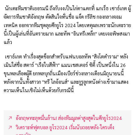
นักเตะทีมชาติเยอรมนี ถึงกับงงเป็นไก่ตาแตกที่ แกเร็ธ เซาธ์เกต ผู้
จัดการทีมชาติอังกฤษ ตัดสินใจหั่นชื่อ แจ็ค กรีลิช กองกลางจอม
เทคนิค ออกจากทีมชุดลุยศึกยูโร 2024 โดยเหตุผลเพราะนักเตะราย
นี้เป็นผู้เล่นที่อันตรายมาก และทัพ "อินทรีเหล็ก" เคยเจอพิษสงมา
แล้ว
เซาธ์เกต ทำเรื่องสุดช็อกสำหรับแฟนบอลทัพ "สิงโตคำราม" หลัง
เมินใส่ชื่อ สตาร์ "เรือใบสีฟ้า" แมนเชสเตอร์ ซิตี้ เป็นหนึ่งใน 26
ขุนพลเลือดผู้ดี ยกพลบุกถิ่นเมืองเบียร์ช่วงกลางเดือนมิถุนายนนี้
หลังจากนั้นทั้งสาวก "ทรี ไลอ้อนส์" และกูรูลูกหนังต่างเข้ามาแสดง
ความเห็นในเชิงไม่เห็นด้วยกับกรณีนี้
อังกฤษทะลุหมื่นล้าน! ส่องทีมมูลค่าสูงสุดในศึกยูโร2024
วิเคราะห์ฟุตบอล ยูโร2024 เริ่มนับถอยหลัง-ใครเต็ง