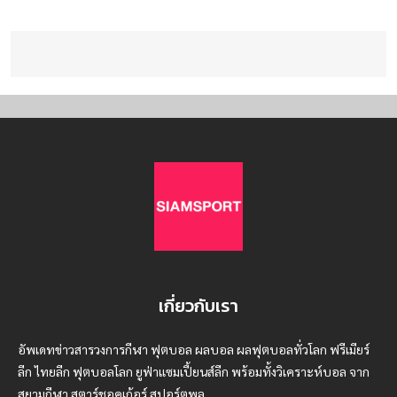
เกี่ยวกับเรา
อัพเดทข่าวสารวงการกีฬา ฟุตบอล ผลบอล ผลฟุตบอลทั่วโลก ฟรีเมียร์
ลีก ไทยลีก ฟุตบอลโลก ยูฟ่าแซมเปี้ยนส์ลีก พร้อมทั้งวิเคราะห์บอล จาก
สยามกีฬา สตาร์ชอคเก้อร์ สปอร์ตพูล