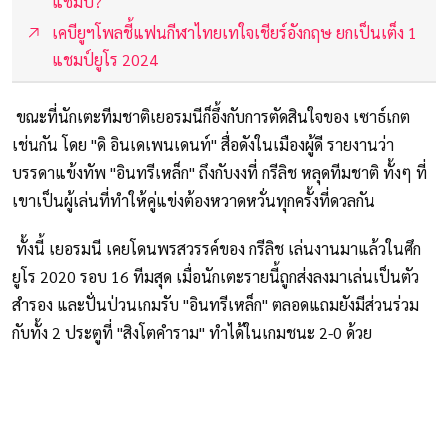
แชมป์?
เคบียูฯโพลชี้แฟนกีฬาไทยเทใจเชียร์อังกฤษ ยกเป็นเต็ง 1
แชมป์ยูโร 2024
ขณะที่นักเตะทีมชาติเยอรมนีก็อึ้งกับการตัดสินใจของ เซาธ์เกต
เช่นกัน โดย "ดิ อินเดเพนเดนท์" สื่อดังในเมืองผู้ดี รายงานว่า
บรรดาแข้งทัพ "อินทรีเหล็ก" ถึงกับงงที่ กรีลิช หลุดทีมชาติ ทั้งๆ ที่
เขาเป็นผู้เล่นที่ทำให้คู่แข่งต้องหวาดหวั่นทุกครั้งที่ดวลกัน
ทั้งนี้ เยอรมนี เคยโดนพรสวรรค์ของ กรีลิช เล่นงานมาแล้วในศึก
ยูโร 2020 รอบ 16 ทีมสุด เมื่อนักเตะรายนี้ถูกส่งลงมาเล่นเป็นตัว
สำรอง และปั่นป่วนเกมรับ "อินทรีเหล็ก" ตลอดแถมยังมีส่วนร่วม
กับทั้ง 2 ประตูที่ "สิงโตคำราม" ทำได้ในเกมชนะ 2-0 ด้วย