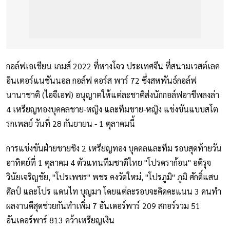
กอล์ฟเอเชียน เกมส์ 2022 ที่หางโจว ประเทศจีน ที่สนามเวสต์เลค
อินเตอร์แนชันนอล กอล์ฟ คอร์ส พาร์ 72 ซึ่งสหพันธ์กอล์ฟ
นานาชาติ (ไอจีเอฟ) อนุญาตให้แต่ละชาติส่งนักกอล์ฟอาชีพลงล่า
4 เหรียญทองบุคคลชาย-หญิง และทีมชาย-หญิง แข่งขันแบบสโต
รกเพลย์ วันที่ 28 กันยายน - 1 ตุลาคมนี้
การแข่งขันฝ่ายชายชิง 2 เหรียญทอง บุคคลและทีม รอบสุดท้ายวัน
อาทิตย์ที่ 1 ตุลาคม 4 ตัวแทนทีมชาติไทย "โปรดราก้อน" อติรุจ
วินัยเจริญชัย, "โปรเพชร" พชร คงวัดใหม่, "โปรภูมิ" ภูมิ ศักดิ์แสน
ศิลป์ และโปร แดนไท บุญมา โดยแต่ละรอบจะคิดคะแนน 3 คนทำ
ผลงานดีสุดช่วยกันทำเพิ่ม 7 อันเดอร์พาร์ 209 สกอร์รวม 51
อันเดอร์พาร์ 813 คว้าเหรียญเงิน