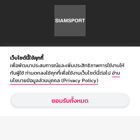
เกี่ยวกับเรา
เว็บไซต์นี้ใช้คุกกี้
เพื่อพัฒนาประสบการณ์และเพิ่มประสิทธิภาพการใช้งานให้
อัพเดทข่าวสารวงการกีฬา ฟุตบอล ผลบอล ผลฟุตบอลทั่วโลก ฟรีเมียร์
กับผู้ใช้ ท่านตกลงใช้คุกกี้เพื่อใช้งานเว็บไซต์นี้ต่อไป
อ่าน
ลีก ไทยลีก ฟุตบอลโลก ยูฟ่าแซมเปี้ยนส์ลีก พร้อมทั้งวิเคราะห์บอล จาก
นโยบายข้อมูลส่วนบุคคล (Privacy Policy)
สยามกีฬา สตาร์ชอคเก้อร์ สปอร์ตพูล
ยอมรับทั้งหมด
บริษัท สยามสปอร์ต ซินติเคท จำกัด (มหาชน)
เลขที่ 66/26 - 29 ซอยรามอินทรา 40
ถนนรามอินทรา แขวงนวลจันทร์