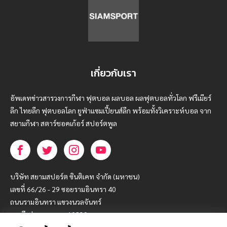
เกี่ยวกับเรา
อัพเดทข่าวสารวงการกีฬา ฟุตบอล ผลบอล ผลฟุตบอลทั่วโลก ฟรีเมียร์
ลีก ไทยลีก ฟุตบอลโลก ยูฟ่าแซมเปี้ยนส์ลีก พร้อมทั้งวิเคราะห์บอล จาก
สยามกีฬา สตาร์ชอคเก้อร์ สปอร์ตพูล
บริษัท สยามสปอร์ต ซินติเคท จำกัด (มหาชน)
เลขที่ 66/26 - 29 ซอยรามอินทรา 40
ถนนรามอินทรา แขวงนวลจันทร์
เขตบึงกุ่ม กรุงเทพฯ 10230