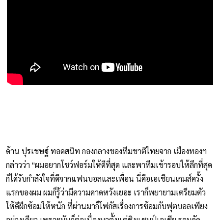
ด้าน ปุรเชษฐ์ ทอดสนิท กองกลางของทีมชาติไทยจาก เมืองทองฯ
กล่าวว่า "ผมอยากโชว์ฟอร์มให้ดีที่สุด และพาทีมเข้ารอบให้ลึกที่สุด
ก็ได้รับกำลังใจที่ดีจากแฟนบอลและเพื่อน นี่คือเอเชียนเกมส์ครั้ง
แรกของผม ผมก็รู้ว่ามีความคาดหวังเยอะ เราก็พยายามเตรียมตัว
ให้ดีฝึกซ้อมให้หนัก ที่ผ่านมาก็โฟกัสเรื่องการซ้อมกับฟุตบอลเพียง
อย่างเดียว เพราะมันก็ต่อเนื่องมาตั้งแต่ชิงแชมป์เอเชีย รอบคัด