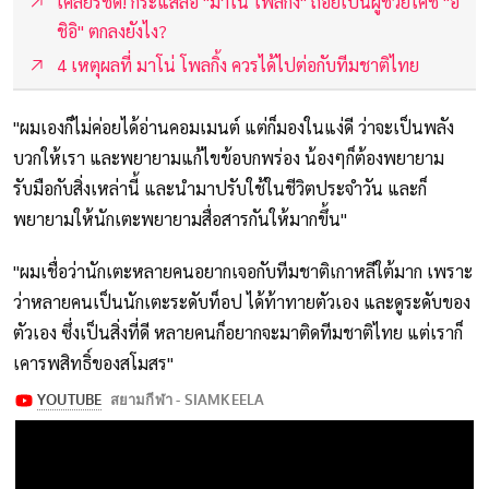
เคลียร์ชัด! กระแสลือ "มาโน่ โพลกิ้ง" ถอยเป็นผู้ช่วยโค้ช "อิ
ชิอิ" ตกลงยังไง?
4 เหตุผลที่ มาโน่ โพลกิ้ง ควรได้ไปต่อกับทีมชาติไทย
"ผมเองก็ไม่ค่อยได้อ่านคอมเมนต์ แต่ก็มองในแง่ดี ว่าจะเป็นพลัง
บวกให้เรา และพยายามแก้ไขข้อบกพร่อง น้องๆก็ต้องพยายาม
รับมือกับสิ่งเหล่านี้ และนำมาปรับใช้ในชีวิตประจำวัน และก็
พยายามให้นักเตะพยายามสื่อสารกันให้มากขึ้น"
"ผมเชื่อว่านักเตะหลายคนอยากเจอกับทีมชาติเกาหลีใต้มาก เพราะ
ว่าหลายคนเป็นนักเตะระดับท็อป ได้ท้าทายตัวเอง และดูระดับของ
ตัวเอง ซึ่งเป็นสิ่งที่ดี หลายคนก็อยากจะมาติดทีมชาติไทย แต่เราก็
เคารพสิทธิ์ของสโมสร"