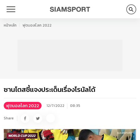
หน้าหลัก
ฟุตบอลโลก 2022
ซานโตสชี้แจงประเด็นเรื่องโรนัลโด้
ฟุตบอลโลก 2022
12/7/2022
08:35
Share