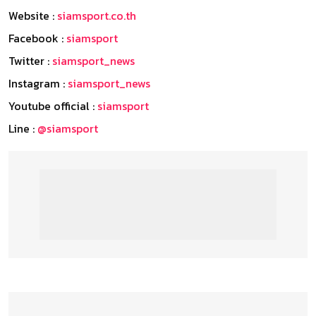
Website :
siamsport.co.th
Facebook :
siamsport
Twitter :
siamsport_news
Instagram :
siamsport_news
Youtube official :
siamsport
Line :
@siamsport