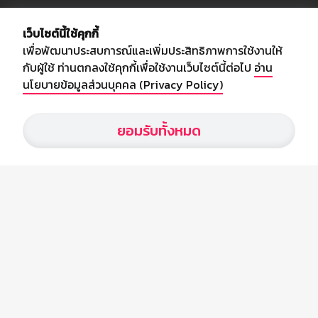
เกี่ยวกับเรา
เว็บไซต์นี้ใช้คุกกี้
เพื่อพัฒนาประสบการณ์และเพิ่มประสิทธิภาพการใช้งานให้
อัพเดทข่าวสารวงการกีฬา ฟุตบอล ผลบอล ผลฟุตบอลทั่วโลก ฟรีเมียร์
กับผู้ใช้ ท่านตกลงใช้คุกกี้เพื่อใช้งานเว็บไซต์นี้ต่อไป
อ่าน
ลีก ไทยลีก ฟุตบอลโลก ยูฟ่าแซมเปี้ยนส์ลีก พร้อมทั้งวิเคราะห์บอล จาก
นโยบายข้อมูลส่วนบุคคล (Privacy Policy)
สยามกีฬา สตาร์ชอคเก้อร์ สปอร์ตพูล
ยอมรับทั้งหมด
บริษัท สยามสปอร์ต ซินติเคท จำกัด (มหาชน)
เลขที่ 66/26 - 29 ซอยรามอินทรา 40
ถนนรามอินทรา แขวงนวลจันทร์
เขตบึงกุ่ม กรุงเทพฯ 10230
โทร : 02-5088-000
อีเมล์ :
webmaster@siamsport.co.th
เว็บไซต์ : www.siamsport.co.th