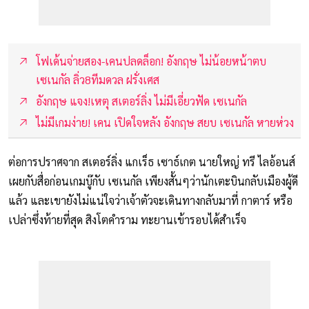
โฟเด้นจ่ายสอง-เคนปลดล็อก! อังกฤษ ไม่น้อยหน้าตบ
เซเนกัล ลิ่ว8ทีมดวล ฝรั่งเศส
อังกฤษ แจง!เหตุ สเตอร์ลิ่ง ไม่มีเอี่ยวฟัด เซเนกัล
ไม่มีเกมง่าย! เคน เปิดใจหลัง อังกฤษ สยบ เซเนกัล หายห่วง
ต่อการปราศจาก สเตอร์ลิ่ง แกเร็ธ เซาธ์เกต นายใหญ่ ทรี ไลอ้อนส์
เผยกับสื่อก่อนเกมบู๊กับ เซเนกัล เพียงสั้นๆว่านักเตะบินกลับเมืองผู้ดี
แล้ว และเขายังไม่แน่ใจว่าเจ้าตัวจะเดินทางกลับมาที่ กาตาร์ หรือ
เปล่าซึ่งท้ายที่สุด สิงโตคำราม ทะยานเข้ารอบได้สำเร็จ