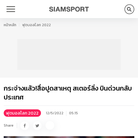
หน้าหลัก
ฟุตบอลโลก 2022
กระจ่างแล้ว!สื่อปูดสาเหตุ สเตอร์ลิ่ง บินด่วนกลับ
ประเทศ
ฟุตบอลโลก 2022
12/5/2022
05:15
Share