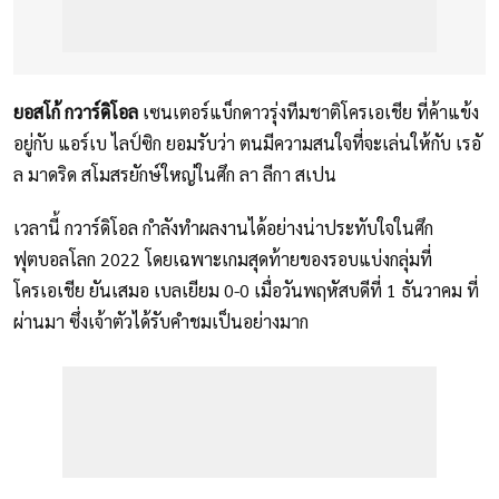
ยอสโก้ กวาร์ดิโอล
เซนเตอร์แบ็กดาวรุ่งทีมชาติโครเอเชีย ที่ค้าแข้ง
อยู่กับ แอร์เบ ไลป์ซิก ยอมรับว่า ตนมีความสนใจที่จะเล่นให้กับ เรอั
ล มาดริด สโมสรยักษ์ใหญ่ในศึก ลา ลีกา สเปน
เวลานี้ กวาร์ดิโอล กำลังทำผลงานได้อย่างน่าประทับใจในศึก
ฟุตบอลโลก 2022 โดยเฉพาะเกมสุดท้ายของรอบแบ่งกลุ่มที่
โครเอเชีย ยันเสมอ เบลเยียม 0-0 เมื่อวันพฤหัสบดีที่ 1 ธันวาคม ที่
ผ่านมา ซึ่งเจ้าตัวได้รับคำชมเป็นอย่างมาก