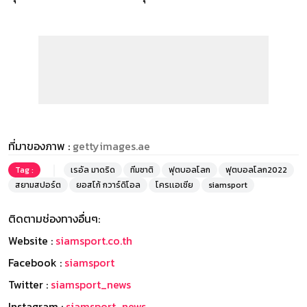
ที่มาของภาพ :
gettyimages.ae
Tag :
เรอัล มาดริด
ทีมชาติ
ฟุตบอลโลก
ฟุตบอลโลก2022
สยามสปอร์ต
ยอสโก้ กวาร์ดิโอล
โครเเอเชีย
siamsport
ติดตามช่องทางอื่นๆ:
Website :
siamsport.co.th
Facebook :
siamsport
Twitter :
siamsport_news
Instagram :
siamsport_news