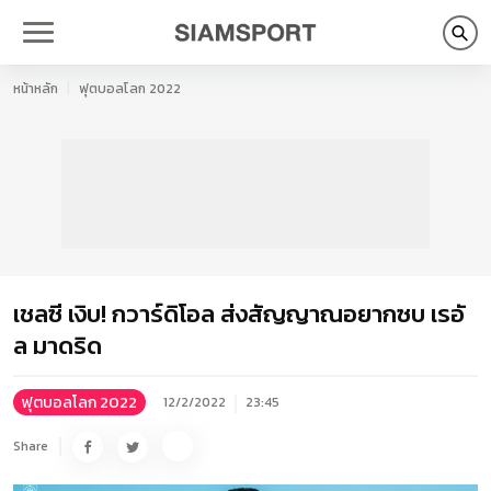
หน้าหลัก
ฟุตบอลโลก 2022
เชลซี เงิบ! กวาร์ดิโอล ส่งสัญญาณอยากซบ เรอั
ล มาดริด
ฟุตบอลโลก 2022
12/2/2022
23:45
Share