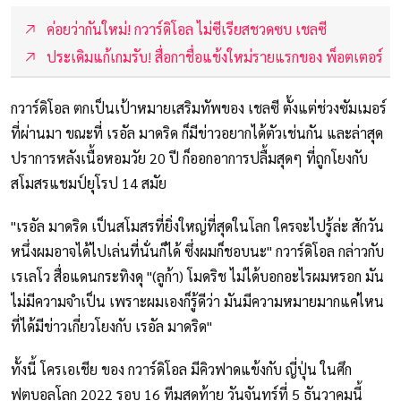
ค่อยว่ากันใหม่! กวาร์ดิโอล ไม่ซีเรียสชวดซบ เชลซี
ประเดิมแก้เกมรับ! สื่อกาชื่อแข้งใหม่รายแรกของ พ็อตเตอร์
กวาร์ดิโอล ตกเป็นเป้าหมายเสริมทัพของ เชลซี ตั้งแต่ช่วงซัมเมอร์
ที่ผ่านมา ขณะที่ เรอัล มาดริด ก็มีข่าวอยากได้ตัวเช่นกัน และล่าสุด
ปราการหลังเนื้อหอมวัย 20 ปี ก็ออกอาการปลื้มสุดๆ ที่ถูกโยงกับ
สโมสรแชมป์ยุโรป 14 สมัย
"เรอัล มาดริด เป็นสโมสรที่ยิ่งใหญ่ที่สุดในโลก ใครจะไปรู้ล่ะ สักวัน
หนึ่งผมอาจได้ไปเล่นที่นั่นก็ได้ ซึ่งผมก็ชอบนะ" กวาร์ดิโอล กล่าวกับ
เรเลโว สื่อแดนกระทิงดุ "(ลูก้า) โมดริช ไม่ได้บอกอะไรผมหรอก มัน
ไม่มีความจำเป็น เพราะผมเองก็รู้ดีว่า มันมีความหมายมากแค่ไหน
ที่ได้มีข่าวเกี่ยวโยงกับ เรอัล มาดริด"
ทั้งนี้ โครเอเชีย ของ กวาร์ดิโอล มีคิวฟาดแข้งกับ ญี่ปุ่น ในศึก
ฟุตบอลโลก 2022 รอบ 16 ทีมสุดท้าย วันจันทร์ที่ 5 ธันวาคมนี้