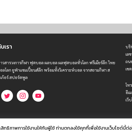
กับเรา
บริ
เลข
ถนน
่าวสารวงการกีฬา ฟุตบอล ผลบอล ผลฟุตบอลทั่วโลก ฟรีเมียร์ลีก ไทย
เขต
อลโลก ยูฟ่าแซมเปี้ยนส์ลีก พร้อมทั้งวิเคราะห์บอล จากสยามกีฬา ส
เก้อร์ สปอร์ตพูล
โทร
อีเม
เว็
ธิภาพการใช้งานให้กับผู้ใช้ ท่านตกลงใช้คุกกี้เพื่อใช้งานเว็บไซต์นี้ต่