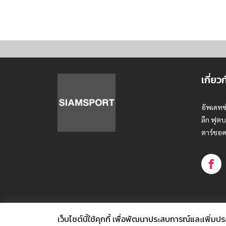
เกี่ยว
อัพเดทข
ลีก ฟุตบ
ตาร์ชอค
เว็บไซต์นี้ใช้คุกกี้
เพื่อพัฒนาประสบการณ์และเพิ่มประสิท