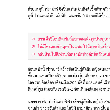
ด้วยเหตุนี้ ฟราปาร์ จึงขึ้นแท่นเป็นสิงห์เชิ้ตดำสต
คู่ที่ โปแลนด์ กับ เม็กซิโก เสมอกัน 0-0 เธอก็ได้ชื่อ
สาวเซ็กซี่โอนลี่แฟนส์แจกของเด็ดทุกประตูบราซ
ไม่มีใครมองอังกฤษเป็นแชมป์ (นี่อาจเป็นเรื่องที
กลับบ้านไปสิ!ฟานกัลตอกนักข่าวดัตช์หลังโดนติ
ก่อนหน้านี้ ฟราปาร์ สร้างชื่อเป็นผู้ตัดสินหญิง
ทั้งเกม แชมเปี้ยนส์ลีก รอบแบ่งกลุ่ม เดือนธ.ค.2020 
โลก รอบคัดเลือก เดือนมี.ค.202 นัดที่ ฮอลแลนด์ เฝ้า
ลิเวอร์พูล เสมอกับ เชลซี 2-2 ก่อนที่ หงส์แดง จะ
นอกจาก ฟราปาร์ แล้ว ฟีฟ่า เลือกผู้ตัดสินหญิงอีกสอ
ซานก้า ชาว รวันด้า และ โยชิมิ ยามาชิตะ ชาว ญี่ปุ่น