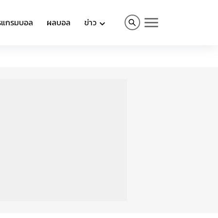
รแกรมบอล
ผลบอล
ข่าว