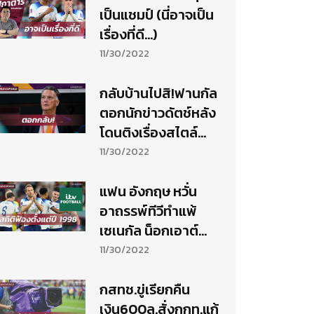
เป็นแชมป์ (นี่อาจเป็น
เรื่องที่ดี...)
11/30/2022
กลับบ้านไปสิ!ฟานกัล
ตอกนักข่าวดัตช์หลัง
โดนติงเรื่องสไตล์
การเล่น
11/30/2022
แฟน อังกฤษ หวั่น
อาถรรพ์ทีวีทำแพ้
เซเนกัล น็อกเอาต์
บอลโลก
11/30/2022
กสทช.ขู่เรียกคืน
เงิน600ล.สั่งกกท.แก้