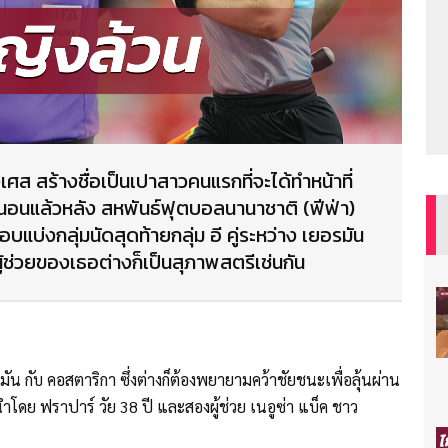
เศส สร้างชื่อเป็นเปาสาวคนแรกที่จะได้ทำหน้าที่
นอนแล้วหลัง สหพันธ์ฟุตบอลนานาชาติ (ฟีฟ่า)
แบ่งกลุ่มนัดสุดท้ายกลุ่ม อี คู่ระหว่าง เยอรมัน
ู้ช่วยของเธอต่างก็เป็นสุภาพสตรีเช่นกัน
ัน กับ คอสตาริกา ซึ่งต่างก็ต้องพยายามคว้าชัยชนะเพื่อลุ้นผ่าน
ำโดย ฟราปาร์ วัย 38 ปี และสองผู้ช่วย เนอูซ่า แบ็ค ชาว