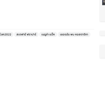
โลก2022
สเตฟานี ฟราปาร์
เนอูซ่า แบ็ค
เยอรมัน พบ คอสตาริกา