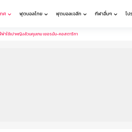
เทศ
ฟุตบอลไทย
ฟุตบอลเจลีก
กีฬาอื่นๆ
โป
ฟีฟ่าใช้เปาหญิงล้วนคุมเกม เยอรมัน-คอสตาริกา