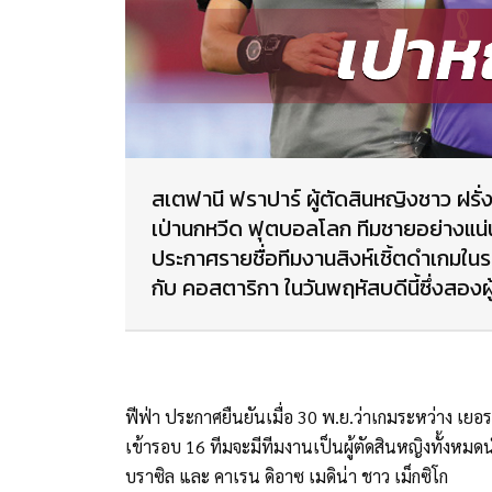
สเตฟานี ฟราปาร์ ผู้ตัดสินหญิงชาว ฝรั่ง
เป่านกหวีด ฟุตบอลโลก ทีมชายอย่างแน่
ประกาศรายชื่อทีมงานสิงห์เชิ้ตดำเกมในรอบ
กับ คอสตาริกา ในวันพฤหัสบดีนี้ซึ่งสองผ
ฟีฟ่า ประกาศยืนยันเมื่อ 30 พ.ย.ว่าเกมระหว่าง เยอรม
เข้ารอบ 16 ทีมจะมีทีมงานเป็นผู้ตัดสินหญิงทั้งหมดน
บราซิล และ คาเรน ดิอาซ เมดิน่า ชาว เม็กซิโก