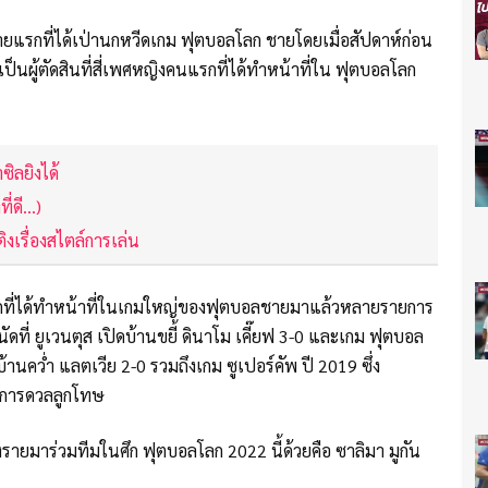
รีรายแรกที่ได้เป่านกหวีดเกม ฟุตบอลโลก ชายโดยเมื่อสัปดาห์ก่อน
ว่าเป็นผู้ตัดสินที่สี่เพศหญิงคนแรกที่ได้ทำหน้าที่ใน ฟุตบอลโลก
ิลยิงได้
่ดี...)
งเรื่องสไตล์การเล่น
คนแรกที่ได้ทำหน้าที่ในเกมใหญ่ของฟุตบอลชายมาแล้วหลายรายการ
นัดที่ ยูเวนตุส เปิดบ้านขยี้ ดินาโม เคี๊ยฟ 3-0 และเกม ฟุตบอล
บ้านคว่ำ แลตเวีย 2-0 รวมถึงเกม ซูเปอร์คัพ ปี 2019 ซึ่ง
ชนะการดวลลูกโทษ
งรายมาร่วมทีมในศึก ฟุตบอลโลก 2022 นี้ด้วยคือ ซาลิมา มูกัน