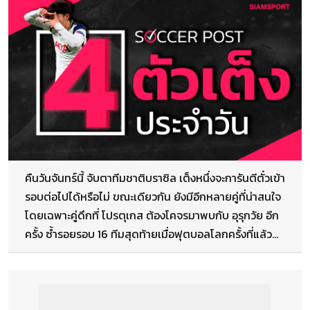
คืนวันจันทร์นี้ จับตาทีมชาติบราซิล เต็งหนึ่งจะการันตีตั๋วเข้า
รอบต่อไปได้หรือไม่ ขณะเดียวกัน ยังมีอีกหลายคู่ที่น่าสนใจ
โดยเฉพาะคู่ดึกที่ โปรตุเกส ต้องโคจรมาพบกับ อุรุกวัย อีก
ครั้ง ซ้ำรอยรอบ 16 ทีมสุดท้ายเมื่อฟุตบอลโลกครั้งที่แล้ว...