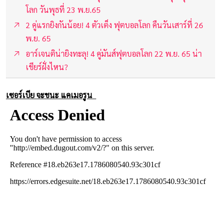
โลก วันพุธที่ 23 พ.ย.65
2 คู่แรกยิงกันน้อย! 4 ตัวเต็ง ฟุตบอลโลก คืนวันเสาร์ที่ 26
พ.ย. 65
อาร์เจนติน่ายิงทะลุ! 4 คู่มันส์ฟุตบอลโลก 22 พ.ย. 65 น่า
เชียร์ฝั่งไหน?
เซอร์เบีย จะชนะ แคเมอรูน