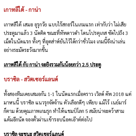
เกาหลีใต้ - กาน่า
เกาหลีใต้ เสมอ อุรุกวัย แบบไร้สกอร์ในเกมแรก เท่ากับว่า ไม่เสีย
ประตูมาแล้ว 3 นัดติด ขณะที่ทัพดาวดำ โดนโปรตุเกส ซัดไปถึง 3
เม็ดในนัดแรก ทั้งๆ ที่อุตส่าห์ยันไว้ได้กว่าชั่วโมง เกมนี้จึงน่าเล่น
อย่างระมัดระวังมากขึ้น
เกาหลีใต้ กับ กาน่า จะยิงรวมกันน้อยกว่า 2.5 ประตู
บราซิล - สวิตเซอร์แลนด์
ทั้งสองทีมเคยเสมอกัน 1-1 ในนัดแรกเมื่อคราว เวิลด์ คัพ 2018 แต่
มาหนนี้ บราซิล แนวรุกจัดจ้าน ตัวเลือกดีๆ เพียบ แม้ไร้ เนย์มาร์
ก็ตาม ด้วยคุณภาพเกมรุก ทำให้แชมป์โลก 5 สมัยน่าจะคว้าสาม
แต้มอีกนัด จองตั๋วผ่านเข้ารอบน็อคเอ๊าต์ต่อไป
บราซิล จะชนะ สวิตเซอร์แลนด์