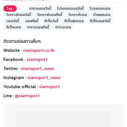
Tag :
ตารางบอลวันนี้
โปรแกรมบอลวันนี้
โปรแกรมบอล
วิเคราะห์บอลวันนี้
วิเคราะห์บอลคืนนี้
วิเคราะห์บอล
บ้านผลบอล
บอลวันนี้
บอลคืนนี้
ทีเด็ดวันนี้
ทีเด็ดฟุตบอล
ทีเด็ดบอลวันนี้
ทีเด็ดบอล
ตารางบอลคืนนี้
ตารางบอล
ติดตามช่องทางอื่นๆ:
Website :
siamsport.co.th
Facebook :
siamsport
Twitter :
siamsport_news
Instagram :
siamsport_news
Youtube official :
siamsport
Line :
@siamsport