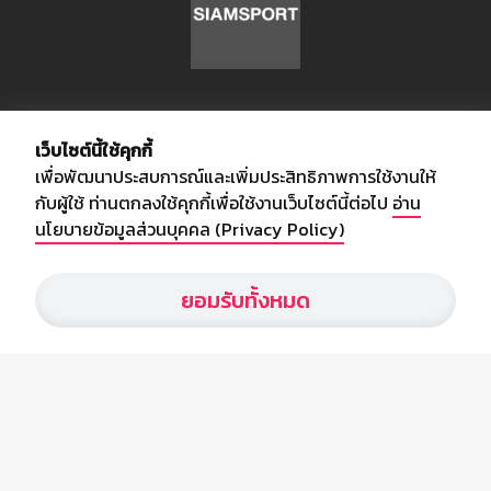
เกี่ยวกับเรา
เว็บไซต์นี้ใช้คุกกี้
เพื่อพัฒนาประสบการณ์และเพิ่มประสิทธิภาพการใช้งานให้
อัพเดทข่าวสารวงการกีฬา ฟุตบอล ผลบอล ผลฟุตบอลทั่วโลก ฟรีเมียร์
กับผู้ใช้ ท่านตกลงใช้คุกกี้เพื่อใช้งานเว็บไซต์นี้ต่อไป
อ่าน
ลีก ไทยลีก ฟุตบอลโลก ยูฟ่าแซมเปี้ยนส์ลีก พร้อมทั้งวิเคราะห์บอล จาก
นโยบายข้อมูลส่วนบุคคล (Privacy Policy)
สยามกีฬา สตาร์ชอคเก้อร์ สปอร์ตพูล
ยอมรับทั้งหมด
บริษัท สยามสปอร์ต ซินติเคท จำกัด (มหาชน)
เลขที่ 66/26 - 29 ซอยรามอินทรา 40
ถนนรามอินทรา แขวงนวลจันทร์
เขตบึงกุ่ม กรุงเทพฯ 10230