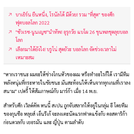
บาเยิร์น ยืนหนึ่ง, โรนัลโด้ มีด้วย! รวม "ที่สุด" ของศึก
ฟุตบอลโลก 2022
"ซัวเรซ-นูนเญซ"นำทัพ! อุรุกวัย แบโผ 26 ขุนพลชุดลุยบอล
โลก
เลือกมาได้ยังไง! บรูโน่ สุดยัวะ บอลโลก จัดช่วงเวลาไม่
เหมาะสม
"หากเราชนะ ผมจะให้ช่างโกนหัวของผม หรือทำอะไรก็ได้ เรามีทีม
พลังหนุ่มที่กระหายในชัยชนะ มันสะท้อนให้เห็นจากทุกเกมที่เราลง
สนาม" เปดรี้ ให้สัมภาษณ์กับ มาร์ก้า เมื่อ 14 พ.ย.
สำหรับศึก เวิลด์คัพ หนนี้ สเปน ถูกจับสลากให้อยู่ในกลุ่ม อี โดยทีม
ของกุนซือ หลุยส์ เอ็นรีเก้ จะลงเตะนัดแรกฟาดแข้งกับ คอสตาริก้า
ก่อนดวลกับ เยอรมัน และ ญี่ปุ่น ตามลำดับ