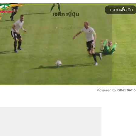
อ่านเพิ่มเติม
arrow_forward_ios
Powered by 
GliaStudio
Mute