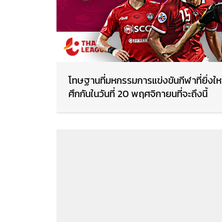
โทษฐานที่มหกรรมการแข่งขันกีฬาที่ยิ่งใ
ศึกกันในวันที่ 20 พฤศจิกายนที่จะถึงนี้