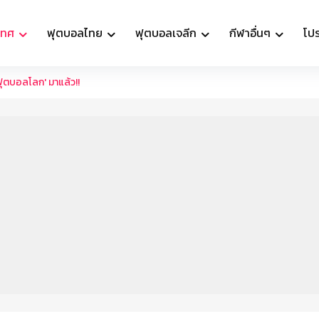
เทศ
ฟุตบอลไทย
ฟุตบอลเจลีก
กีฬาอื่นๆ
โป
'ฟุตบอลโลก' มาแล้ว!!