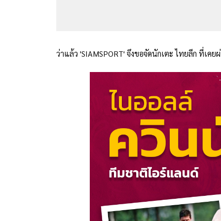
ว่าแล้ว 'SIAMSPORT' จึงขอจัดนักเตะ ไทยลีก ที่เคยผ่า