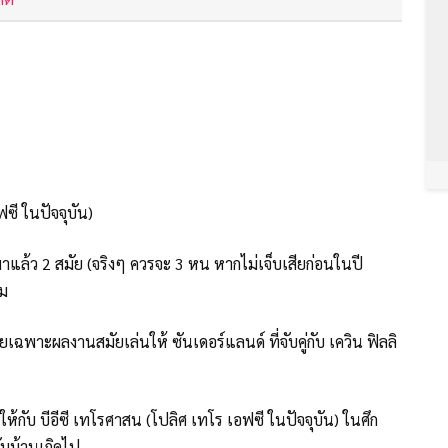
ซี ในปัจจุบัน)
 มาแล้ว 2 สมัย (จริงๆ ควรจะ 3 หน หากไม่เจ็บเสียก่อนในปี
กม
ยเฉพาะผลงานสมัยเล่นให้ ซันเดอร์แลนด์ ที่จับคู่กับ เควิน ฟิลลิ
้กับ บีอีซี เทโรศาสน (โปลิศ เทโร เอฟซี ในปัจจุบัน) ในศึก
ลับบ้านเกิดไป