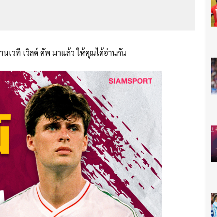
นเวที เวิลด์ คัพ มาแล้ว ให้คุณได้อ่านกัน