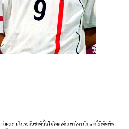
 ทว่าผลงานในระดับชาตินั้นไม่โดดเด่นเท่าไหร่นัก แต่ก็ยังติดทัพ