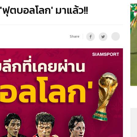
 'ฟุตบอลโลก' มาแล้ว!!
Share