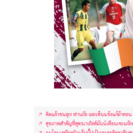
คิดแล้วขนลุก! ฟานกัล เผยเห็นแข้งแก้ผ้าตอน
สุขภาพสำคัญที่สุด!นาเกิลส์มันน์เตือนเซเนกัล
ฉุนโดนเหยียดผิว!เอ็มบั๊ปเป้เผยเคยคิดลาทีมช