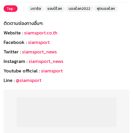
Tag :
บราซิล
แชมป์โลก
บอลโลก2022
ฟุตบอลโลก
ติดตามช่องทางอื่นๆ:
Website :
siamsport.co.th
Facebook :
siamsport
Twitter :
siamsport_news
Instagram :
siamsport_news
Youtube official :
siamsport
Line :
@siamsport