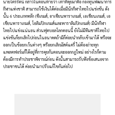
นายไตรรัตน์ กล่าวในตอนท้ายว่า เท่าที่คุยมาคือ กองทุนพัฒนาการ
กีฬาแห่งชาติ สามารถใช้เงินได้ต่อเมื่อมีนักกีฬาไทยไปแข่งขัน ดัง
นั้น 6 ประเภทหลัก (ซีเกมส์, อาเซียนพาราเกมส์, เอเชียนเกมส์, เอ
เชียนพาราเกมส์, โอลิมปิกเกมส์และพาราลิมปิกเกมส์) มีนักกีฬา
ไทยไปแข่งแน่นอน ส่วนฟุตบอลโลกตอนนี้ ยังไม่มีทีมชาติไทยไป
แข่งขันก็ยกเลิกไปก่อนในอนาคตถ้ามีก็ค่อยนำกลับเข้ามาได้ หรือจะ
ออกเป็นข้อยกเว้นต่างๆ หรือยกเลิกมัสต์แครี่ ไม่ต้องถ่ายทุก
แพลตฟอร์มก็ได้อยู่ที่การคุยกันตอนจะออกกฎใหม่ อย่างไรก็ตาม
ต้องมีการทำประชาพิจารณ์ก่อน ดังนั้นสามารถรับฟังข้อเสนอจาก
ประชาชนได้ ค่อยนำมาปรับแก้ไขกันต่อไป