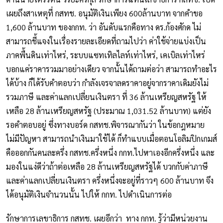
เผยถึงสาเหตุที่ กสทช. อนุมัติเงินเพียง 600ล้านบาท จากคำขอ
1,600 ล้านบาท ของกกท. ว่า อันดับแรกคือทาง ดร.ก้องศักด ไม่
สามารถชี้แจงในเรื่องรายละเอียดที่ถามไปว่า ค่าใช้จ่ายแบ่งเป็น
ภาคพื้นดินเท่าไหร่, ระบบแซทเทิลไลท์เท่าไหร่, เคเบิลเท่าไหร่
บอกแค่ราคารวมมาอย่างเดียว จากนั้นได้ถามต่อว่า สามารถทำอะไร
ได้บ้าง ก็ได้รับคำตอบว่า กำลังเจรจาลดราคาอยู่จากราคาเดิมยังไม่
รวมภาษี และค่าแลกเปลี่ยนเงินตรา ที่ 36 ล้านเหรียญสหรัฐ ให้
เหลือ 28 ล้านเหรียญสหรัฐ (ประมาณ 1,031.52 ล้านบาท) แต่ยัง
รอคำตอบอยู่ ซึ่งทางบอร์ด กสทช.พิจารณากันว่า ในข้อกฎหมาย
ไม่มีปัญหา สามารถนำเงินมาใช้ได้ ก็ทำแบบเมื่อตอนโอลิมปิกเกมส์
คือออกกันคนละครึ่ง กสทช.ครึ่งหนึ่ง กกท.ไปหาเองอีกครึ่งหนึ่ง และ
มองในแง่ดีว่าถ้าต่อเหลือ 28 ล้านเหรียญสหรัฐได้ บวกกับค่าภาษี
และค่าแลกเปลี่ยนเงินตรา ครึ่งหนึ่งจะอยู่ที่ราวๆ 600 ล้านบาท จึง
ได้อนุมัติเงินจำนวนนั้น ไปให้ กกท. ไปดำเนินการต่อ
รักษาการเลขาธิการ กสทช. เผยอีกว่า ทาง กกท. รู้ว่ามีหน่วยงาน