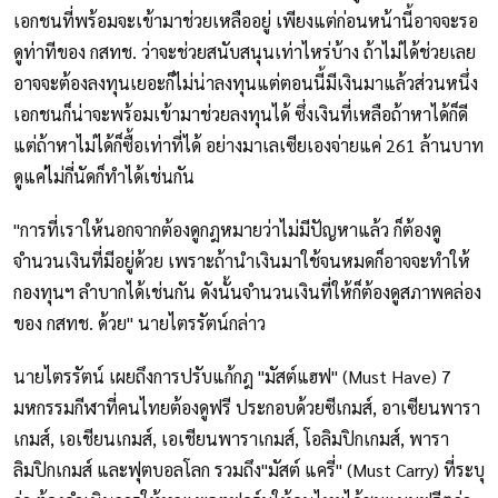
เอกชนที่พร้อมจะเข้ามาช่วยเหลืออยู่ เพียงแต่ก่อนหน้านี้อาจจะรอ
ดูท่าทีของ กสทช. ว่าจะช่วยสนับสนุนเท่าไหร่บ้าง ถ้าไม่ได้ช่วยเลย
อาจจะต้องลงทุนเยอะก็ไม่น่าลงทุนแต่ตอนนี้มีเงินมาแล้วส่วนหนึ่ง
เอกชนก็น่าจะพร้อมเข้ามาช่วยลงทุนได้ ซึ่งเงินที่เหลือถ้าหาได้ก็ดี
แต่ถ้าหาไม่ได้ก็ซื้อเท่าที่ได้ อย่างมาเลเซียเองจ่ายแค่ 261 ล้านบาท
ดูแค่ไม่กี่นัดก็ทำได้เช่นกัน
"การที่เราให้นอกจากต้องดูกฎหมายว่าไม่มีปัญหาแล้ว ก็ต้องดู
จำนวนเงินที่มีอยู่ด้วย เพราะถ้านำเงินมาใช้จนหมดก็อาจจะทำให้
กองทุนฯ ลำบากได้เช่นกัน ดังนั้นจำนวนเงินที่ให้ก็ต้องดูสภาพคล่อง
ของ กสทช. ด้วย" นายไตรรัตน์กล่าว
นายไตรรัตน์ เผยถึงการปรับแก้กฎ "มัสต์แฮฟ" (Must Have) 7
มหกรรมกีฬาที่คนไทยต้องดูฟรี ประกอบด้วยซีเกมส์, อาเซียนพารา
เกมส์, เอเชียนเกมส์, เอเชียนพาราเกมส์, โอลิมปิกเกมส์, พารา
ลิมปิกเกมส์ และฟุตบอลโลก รวมถึง"มัสต์ แครี่" (Must Carry) ที่ระบุ