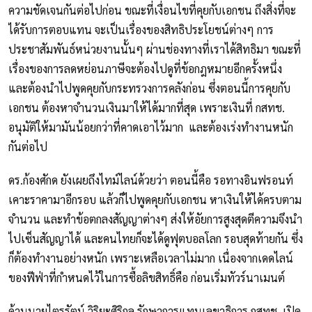
ความชัดเจนกันต่อไปก่อน ขณะที่เงื่อนไขที่คุยกับเอกชน ถึงสิ่งที่จะ
ได้รับการตอบแทน จะเป็นเรื่องของสิทธิประโยชน์ต่างๆ การ
ประชาสัมพันธ์หน่วยงานนั้นๆ ผ่านช่องทางที่เราได้สิทธิมา ขณะที่
เรื่องของการลดหย่อนภาษีจะต้องไปดูที่ข้อกฎหมายอีกครั้งหนึ่ง
และต้องนำไปพูดคุยกับกระทรวงการคลังก่อน ซึ่งตอนนี้การคุยกับ
เอกชน ต้องหาจำนวนเงินมาให้ได้มากที่สุด เพราะเงินที่ กสทช.
อนุมัติให้มามันน้อยกว่าที่คาดเอาไว้มาก และต้องเร่งทำงานหนัก
กันต่อไป
ดร.ก้องศักด ยังเผยถึงไทม์ไลน์ด้วยว่า ตอนนี้คือ รอทางอินฟรอนท์
เคาะราคามาอีกรอบ แล้วก็ไปพูดคุยกับเอกชน หาเงินให้ได้ครบตาม
จำนวน และทำข้อตกลงสัญญาต่างๆ ส่งให้อัยการสูงสุดตีความจึงนำ
ไปเซ็นสัญญาได้ และคนไทยก็จะได้ดูฟุตบอลโลก รอบสุดท้ายกัน ซึ่ง
ก็ต้องทำงานอย่างหนัก เพราะเหลือเวลาไม่มาก เนื่องจากเดดไลน์
ของฟีฟ่าที่กำหนดไว้ในการซื้อลิขสิทธิ์คือ ก่อนเริ่มทัวร์นาเมนต์
ด้านนายไตรรัตน์ วิริยะศิริกุล รักษาการแทนเลขาธิการ กสทช. เปิด