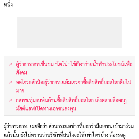
หนึ่ง
ผู้ว่าการกกท.ชื่นชม "โตโน่" ใช้กีฬาว่ายน้ำทำประโยชน์เพื่อ
สังคม
อดใจรอสักนิด!ผู้ว่ากกท.แย้มเจรจาซื้อลิขสิทธิ์บอลโลกคืบไป
มาก
กสทช.ทุ่มงบพันล้านซื้อลิขสิทธิ์บอลโลก เล็งคลายล็อคกฎ
มัสต์แฮฟเปิดทางเอกชนลงทุน
ผู้ว่าการกกท. เผยอีกว่า ส่วนกระแสข่าวที่บอกว่ามีเอกชนเข้ามาร่วม
แล้วนั้น ยังไม่ทราบว่าบริษัทที่สนใจจะให้เท่าไหร่บ้าง ต้องรอดู