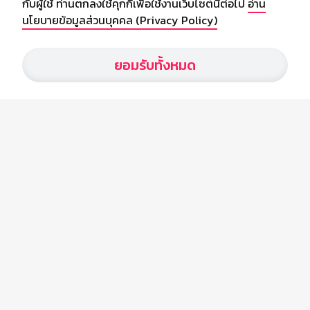
กับผู้ใช้ ท่านตกลงใช้คุกกี้เพื่อใช้งานเว็บไซต์นี้ต่อไป
อ่าน
นโยบายข้อมูลส่วนบุคคล (Privacy Policy)
เกี่ยวกับเรา
ยอมรับทั้งหมด
อัพเดทข่าวสารวงการกีฬา ฟุตบอล ผลบอล ผลฟุตบอลทั่วโลก ฟรีเมียร์
ลีก ไทยลีก ฟุตบอลโลก ยูฟ่าแซมเปี้ยนส์ลีก พร้อมทั้งวิเคราะห์บอล จาก
สยามกีฬา สตาร์ชอคเก้อร์ สปอร์ตพูล
บริษัท สยามสปอร์ต ซินติเคท จำกัด (มหาชน)
เลขที่ 66/26 - 29 ซอยรามอินทรา 40
ถนนรามอินทรา แขวงนวลจันทร์
เขตบึงกุ่ม กรุงเทพฯ 10230
โทร : 02-5088-000
อีเมล์ :
webmaster@siamsport.co.th
เว็บไซต์ : www.siamsport.co.th