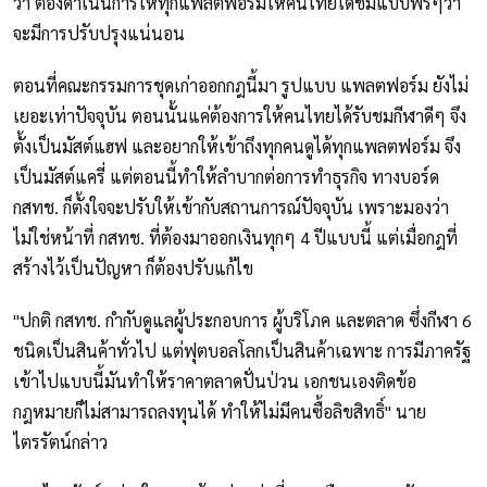
ว่า ต้องดำเนินการให้ทุกแพลตฟอร์มให้คนไทยได้ชมแบบฟรีๆว่า
จะมีการปรับปรุงแน่นอน
ตอนที่คณะกรรมการชุดเก่าออกกฎนี้มา รูปแบบ แพลตฟอร์ม ยังไม่
เยอะเท่าปัจจุบัน ตอนนั้นแค่ต้องการให้คนไทยได้รับชมกีฬาดีๆ จึง
ตั้งเป็นมัสต์แฮฟ และอยากให้เข้าถึงทุกคนดูได้ทุกแพลตฟอร์ม จึง
เป็นมัสต์แครี่ แต่ตอนนี้ทำให้ลำบากต่อการทำธุรกิจ ทางบอร์ด
กสทช. ก็ตั้งใจจะปรับให้เข้ากับสถานการณ์ปัจจุบัน เพราะมองว่า
ไม่ใช่หน้าที่ กสทช. ที่ต้องมาออกเงินทุกๆ 4 ปีแบบนี้ แต่เมื่อกฎที่
สร้างไว้เป็นปัญหา ก็ต้องปรับแก้ไข
"ปกติ กสทช. กำกับดูแลผู้ประกอบการ ผู้บริโภค และตลาด ซึ่งกีฬา 6
ชนิดเป็นสินค้าทั่วไป แต่ฟุตบอลโลกเป็นสินค้าเฉพาะ การมีภาครัฐ
เข้าไปแบบนี้มันทำให้ราคาตลาดปั่นป่วน เอกชนเองติดข้อ
กฎหมายก็ไม่สามารถลงทุนได้ ทำให้ไม่มีคนซื้อลิขสิทธิ์" นาย
ไตรรัตน์กล่าว