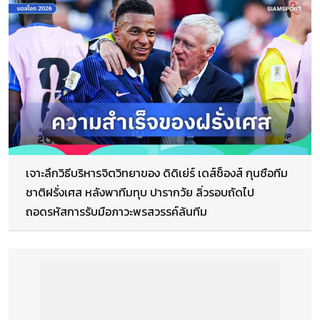
เจาะลึกวิธีบริหารจิตวิทยาของ ดิดิเย่ร์ เดส์ช็องส์ กุนซือทีม
ชาติฝรั่งเศส หลังพาทีมทุบ ปารากวัย ลิ่วรอบถัดไป
ถอดรหัสการรับมือภาวะพรสวรรค์ล้นทีม