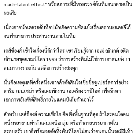
much-talent effect" หรือสภาวะที่มีพรสวรรค์ล้นทีมจนกลายเป็น
ผลเสีย
เนื่องจากนักเตะระดับท็อปมักเกิดความขัดแย้งเรื่องสถานะและอีโก้
จนทำลายการประสานงานภายในทีม
เดส์ช็องส์ เข้าใจเรื่องนี้ดีกว่าใคร เขาเรียนรู้จาก เอเม่ ฌักเกต์ อดีต
เจ้านายชุดแชมป์โลก 1998 ว่าการสร้างทีมไม่ใช่การเอาคนเก่ง 11
คนมาวางรวมกัน แต่คือการสร้างสมดุล
นั่นคือเหตุผลที่ครั้งหนึ่งเขากล้าตัดสินใจเขี่ยชื่อซูเปอร์สตาร์อย่าง
คาริม เบนเซม่า หรือเคยพักงาน เอเดรียง ราบิโอต์ เพื่อรักษา
เอกภาพอันศักดิ์สิทธิ์ภายในแคมป์เก็บตัวเอาไว้
สำหรับ เดส์ช็องส์ ความเชื่อใจ คือ สิ่งพื้นฐานที่สุด ถ้าใครคนใดคน
หนึ่งพยายามทำตัวเด่นเหนือกลุ่ม หรือทำลายบรรยากาศใน
ครอบครัว เขาก็พร้อมจะตัดทิ้งทันทีโดยไม่สนว่าคนคนนั้นจะมีฝีเท้า