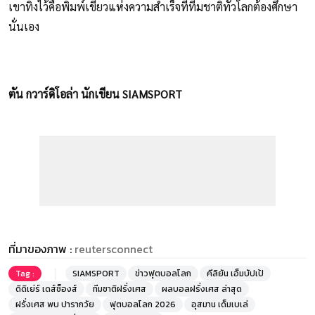
เขาทิ้งไว้คือพิมพ์เขียวแห่งความสำเร็จที่ทีมชาติทั่วโลกต้องศึกษา
นั่นเอง
ตัน กวาร์ดิโอล่า นักเขียน SIAMSPORT
ที่มาของภาพ :
reutersconnect
Tag :
SIAMSPORT
ข่าวฟุตบอลโลก
คีลิยัน เอ็มบัปเป้
ดิดิเย่ร์ เดส์ช็องส์
ทีมชาติฝรั่งเศส
ผลบอลฝรั่งเศส ล่าสุด
ฝรั่งเศส พบ ปารากวัย
ฟุตบอลโลก 2026
อุสมาน เด็มเบเล่