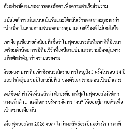
ตัวอย่างชัดเจนของการสละอัตตาเพื่อความสำเร็จส่วนรวม
แม้สไตล์การเล่นแบบเน้นรับและโต้กลับเร็วของเขาจะถูกมองว่า
"น่าเบื่อ" ในสายตาแฟนบอลบางกลุ่ม แต่ เดส์ช็องส์ ไม่เคยใส่ใจ
เขาคือกุนซือสายสัจนิยมที่เชื่อว่าในฟุตบอลระดับทีมชาติที่มีเวลา
เตรียมตัวน้อย การมีทีมเวิร์กที่เหนียวแน่นและความยืดหยุ่นทาง
แท็กติกสำคัญกว่าความสวยงาม
ด้วยผลงานพาทีมเข้าชิงชนะเลิศรายการใหญ่ถึง 3 ครั้งในรอบ 14 ปี
และกำลังลุ้นแชมป์โลกสมัยที่ 3 ของตัวเอง (รวมตอนเป็นนักเตะ)
เดส์ช็องส์ ทำให้เห็นแล้วว่า ศิลปะที่ยากที่สุดในฟุตบอลไม่ใช่การ
วางแท็กติก ... แต่คือการบริหารจัดการ "คน" ให้ยอมสู้ถวายหัวเพื่อ
เป้าหมายเดียวกัน
เมื่อ ฟุตบอลโลก 2026 จบลง ไม่ว่าผลลัพธ์จะเป็นอย่างไร มรดกที่