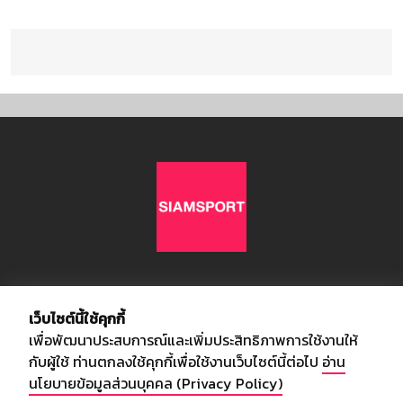
เกี่ยวกับเรา
เว็บไซต์นี้ใช้คุกกี้
เพื่อพัฒนาประสบการณ์และเพิ่มประสิทธิภาพการใช้งานให้
อัพเดทข่าวสารวงการกีฬา ฟุตบอล ผลบอล ผลฟุตบอลทั่วโลก ฟรีเมียร์
กับผู้ใช้ ท่านตกลงใช้คุกกี้เพื่อใช้งานเว็บไซต์นี้ต่อไป
อ่าน
ลีก ไทยลีก ฟุตบอลโลก ยูฟ่าแซมเปี้ยนส์ลีก พร้อมทั้งวิเคราะห์บอล จาก
นโยบายข้อมูลส่วนบุคคล (Privacy Policy)
สยามกีฬา สตาร์ชอคเก้อร์ สปอร์ตพูล