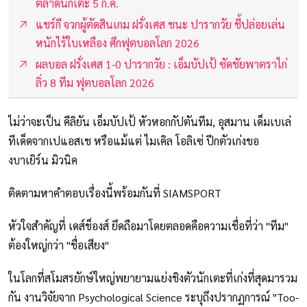
ตลาดนักเตะ 5 ก.ค.
แชร์กี จวกผู้ตัดสินเกม ฝรั่งเศส ชนะ ปารากวัย ชี้ปล่อยเล่น
หนักไร้ใบเหลือง ศึกฟุตบอลโลก 2026
ผลบอล ฝรั่งเศส 1-0 ปารากวัย : เอ็มบัปเป้ ซัดชัยพาตราไก่
ลิ่ว 8 ทีม ฟุตบอลโลก 2026
ไม่ว่าจะเป็น คีลิยัน เอ็มบัปเป้ หัวหอกกัปตันทีม, อุสมาน เด็มเบเล่
ทีเด็ดจากเปแอสเช หรือแม้แต่ ไมเคิล โอลิเซ่ ปีกตัวเก่งขอ
งบาเยิร์น มิวนิค
ติดตามหาคำตอบเรื่องนี้พร้อมกันที่ SIAMSPORT
หัวใจสำคัญที่ เดส์ช็องส์ ยึดถือมาโดยตลอดคือความเชื่อที่ว่า "ทีม"
ต้องใหญ่กว่า "ชื่อเสียง"
ในโลกที่สโมสรยักษ์ใหญ่พยายามแย่งชิงตัวนักเตะที่เก่งที่สุดมารวม
กัน งานวิจัยจาก Psychological Science ระบุถึงปรากฏการณ์ "Too-