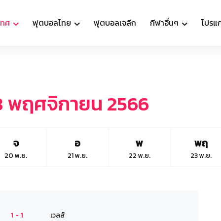
เทศ
ฟุตบอลไทย
ฟุตบอลเจลีก
กีฬาอื่นๆ
โปรแ
18 พฤศจิกายน 2566
จ
อ
พ
พฤ
20 พ.ย.
21 พ.ย.
22 พ.ย.
23 พ.ย.
1
-
1
เวลส์