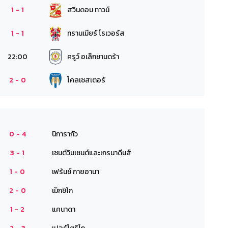
1
-
1
สวินดอน ทาวน์
1
-
1
ทรานเมียร์ โรเวอร์ส
22:00
ครูว์ อเล็กซานดร้า
2
-
0
โคลเชสเตอร์
0
-
4
นิการากัว
3
-
1
เซนต์วินเซนต์และเกรนาดีนส์
1
-
0
เฟร้นช์ กายอานา
2
-
0
เม็กซิโก
1
-
2
แคนาดา