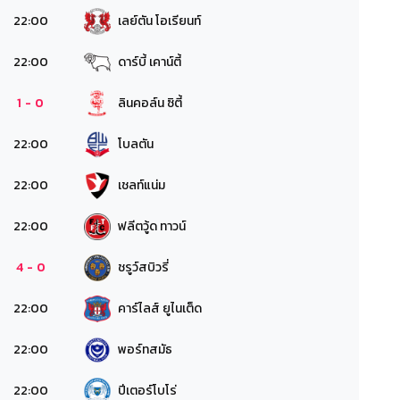
22:00
เลย์ตัน โอเรียนท์
22:00
ดาร์บี้ เคาน์ตี้
1
-
0
ลินคอล์น ซิตี้
22:00
โบลตัน
22:00
เชลท์แน่ม
22:00
ฟลีตวู้ด ทาวน์
4
-
0
ชรูว์สบิวรี่
22:00
คาร์ไลส์ ยูไนเต็ด
22:00
พอร์ทสมัธ
22:00
ปีเตอร์โบโร่