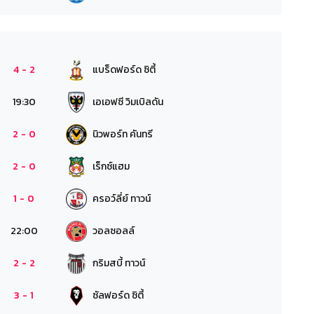
4
-
2
แบร็ดฟอร์ด ซิตี้
19:30
เอเอฟซี วิมเบิลดัน
2
-
0
นิวพอร์ท คันทรี
2
-
0
เร็กซ์แฮม
1
-
0
ครอว์ลี่ย์ ทาวน์
22:00
วอลซอลล์
2
-
2
กริมสบี้ ทาวน์
3
-
1
ซัลฟอร์ด ซิตี้