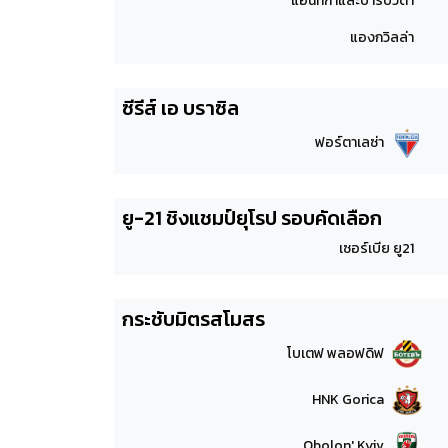
แอนทีกาและบาร์บิวดา
แองกวิลล่า
ซีรีส์ เอ บราซิล
ฟอร์ตาเลซ่า
ยู-21 ชิงแชมป์ยุโรป รอบคัดเลือก
เซอร์เบีย ยู21
กระชับมิตรสโมสร
โบเตฟ พลอฟดิฟ
HNK Gorica
Obolon' Kyiv