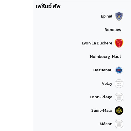
เฟร้นช์ คัพ
Épinal
Bondues
Lyon La Duchere
Hombourg-Haut
Haguenau
Velay
Loon-Plage
Saint-Malo
Mâcon