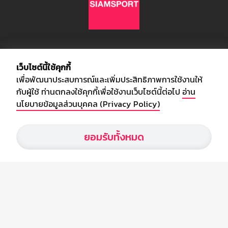
เกี่ยวกับเรา
เว็บไซต์นี้ใช้คุกกี้
เพื่อพัฒนาประสบการณ์และเพิ่มประสิทธิภาพการใช้งานให้
อัพเดทข่าวสารวงการกีฬา ฟุตบอล ผลบอล ผลฟุตบอลทั่วโลก ฟรีเมียร์
กับผู้ใช้ ท่านตกลงใช้คุกกี้เพื่อใช้งานเว็บไซต์นี้ต่อไป
อ่าน
ลีก ไทยลีก ฟุตบอลโลก ยูฟ่าแซมเปี้ยนส์ลีก พร้อมทั้งวิเคราะห์บอล จาก
นโยบายข้อมูลส่วนบุคคล (Privacy Policy)
สยามกีฬา สตาร์ชอคเก้อร์ สปอร์ตพูล
ยอมรับทั้งหมด
บริษัท สยามสปอร์ต ซินติเคท จำกัด (มหาชน)
เลขที่ 66/26 - 29 ซอยรามอินทรา 40
ถนนรามอินทรา แขวงนวลจันทร์
เขตบึงกุ่ม กรุงเทพฯ 10230
โทร : 02-5088-000