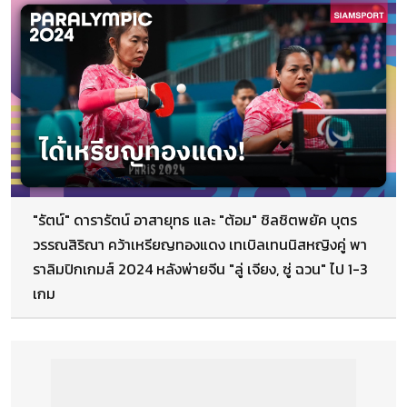
"รัตน์" ดารารัตน์ อาสายุทธ และ "ต้อม" ชิลชิตพยัค บุตร
วรรณสิริณา คว้าเหรียญทองแดง เทเบิลเทนนิสหญิงคู่ พา
ราลิมปิกเกมส์ 2024 หลังพ่ายจีน "ลู่ เจียง, ซู่ ฉวน" ไป 1-3
เกม