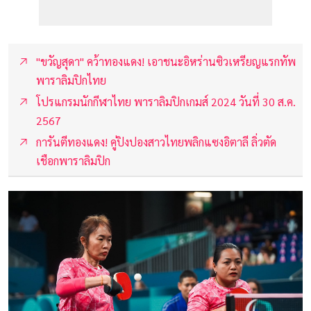
"ขวัญสุดา" คว้าทองแดง! เอาชนะอิหร่านซิวเหรียญแรกทัพ
พาราลิมปิกไทย
โปรแกรมนักกีฬาไทย พาราลิมปิกเกมส์ 2024 วันที่ 30 ส.ค.
2567
การันตีทองแดง! คู่ปิงปองสาวไทยพลิกแซงอิตาลี ลิ่วตัด
เชือกพาราลิมปิก