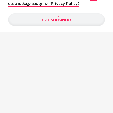
นโยบายข้อมูลส่วนบุคคล (Privacy Policy)
เกี่ยวกับเรา
ยอมรับทั้งหมด
อัพเดทข่าวสารวงการกีฬา ฟุตบอล ผลบอล ผลฟุตบอลทั่วโลก ฟรีเมียร์
ลีก ไทยลีก ฟุตบอลโลก ยูฟ่าแซมเปี้ยนส์ลีก พร้อมทั้งวิเคราะห์บอล จาก
สยามกีฬา สตาร์ชอคเก้อร์ สปอร์ตพูล
บริษัท สยามสปอร์ต ซินติเคท จำกัด (มหาชน)
เลขที่ 66/26 - 29 ซอยรามอินทรา 40
ถนนรามอินทรา แขวงนวลจันทร์
เขตบึงกุ่ม กรุงเทพฯ 10230
โทร : 02-5088-000
อีเมล์ :
webmaster@siamsport.co.th
เว็บไซต์ : www.siamsport.co.th