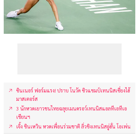
ซินเนอร์ ฟอร์มแรง! ปราบ โนวัค ซิวแชมป์เทนนิสเซี่ยงไฮ้
มาสเตอร์ส
3 นักหวดเยาวชนไทยฉลุยเมนดรอว์เทนนิสแอลทีเอทีเอ
เชียนฯ
เจิ้ง ชินเหวิน หวดเพื่อนร่วมชาติ ลิ่วชิงเทนนิสอู่ฮั่น โอเพ่น