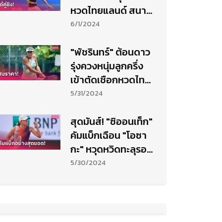
หวดไทยแลนด์ สนาม
7
6/1/2024
"พัชรินทร์" ต้อนดาว
รุ่งควงหนุ่มลูกครึ่ง
เข้าตัดเชือกหวดไทย
แลนด์ สนาม 7
5/31/2024
สุดมันส์! "ซิออนเท็ก"
คัมแบ็กเฉือน "โอซา
กะ" หวุดหวิดทะลุรอบ
สามเทนนิส เฟรนช์
5/30/2024
โอเพ่น