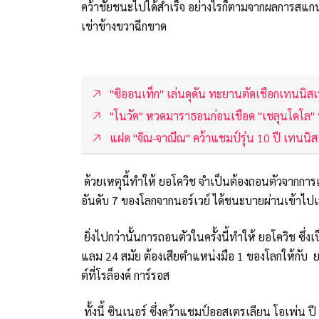
คว้าชัยชนะไปได้สำเร็จ อย่างไรก็ตามจากผลการสแกนเอ
เข่าข้างขวาฉีกขาด
"ซิออนเท็ก" เล่นดุดัน ทะยานตัดเชือกเทนนิส
"โนวัค" หวดมาราธอนก่อนเชือด "เชลุนโดโล"
แฝด "จิณ-จาณีณ" คว้าแชมป์รุ่น 10 ปี เทนนิส 
ด้วยเหตุนี้ทำให้ ยอโควิช จำเป็นต้องถอนตัวจากการ
อันดับ 7 ของโลกจากนอร์เวย์ ได้ชนะบายผ่านเข้าไ
ยิ่งไปกว่านั้นการถอนตัวในครั้งนี้ทำให้ ยอโควิช ซ
แลม 24 สมัย ต้องเสียตำแหน่งมือ 1 ของโลกให้กับ 
ต์ที่โรล็องด์ การ์รอส
ทั้งนี้ ซินเนอร์ ซึ่งคว้าแชมป์ออสเตรเลียน โอเพ่น 