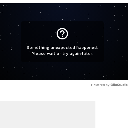
help_outline
Something unexpected happened.
Please wait or try again later.
Powered by 
GliaStudio