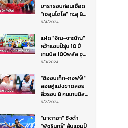
มาราธอนก่อนเชือด
"เชลุนโดโล" ทะลุ 8
คนเทนนิสเฟรนช์
6/4/2024
โอเพ่น
แฝด "จิณ-จาณีณ"
คว้าแชมป์รุ่น 10 ปี
เทนนิส 100พลัส ซู
เปอร์ จูเนียร์ฯ
6/3/2024
"ซิออนเท็ก-กอฟฟ์"
สอยคู่แข่งขาดลอย
ลิ่วรอบ 8 คนเทนนิส
เฟรนช์ โอเพ่น
6/2/2024
"นาตาชา" ชิงดำ
"พัชรินทร์" ลุ้นแชมป์