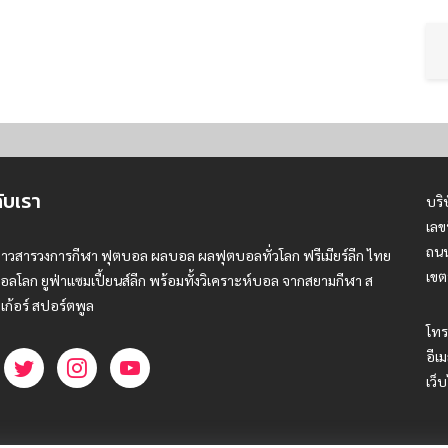
กับเรา
บริ
เลข
ถนน
่าวสารวงการกีฬา ฟุตบอล ผลบอล ผลฟุตบอลทั่วโลก ฟรีเมียร์ลีก ไทย
เขต
อลโลก ยูฟ่าแซมเปี้ยนส์ลีก พร้อมทั้งวิเคราะห์บอล จากสยามกีฬา ส
เก้อร์ สปอร์ตพูล
โทร
อีเม
เว็