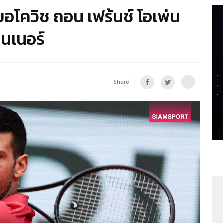
อโควิช ถอน เฟร้นช์ โอเพ่น
ินเนอร์
Share