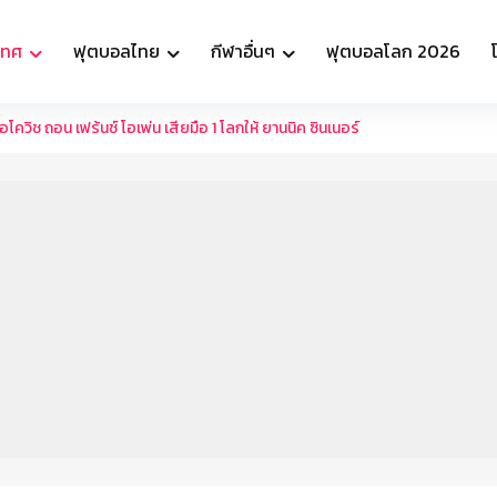
เทศ
ฟุตบอลไทย
กีฬาอื่นๆ
ฟุตบอลโลก 2026
โควิช ถอน เฟร้นช์ โอเพ่น เสียมือ 1 โลกให้ ยานนิค ซินเนอร์