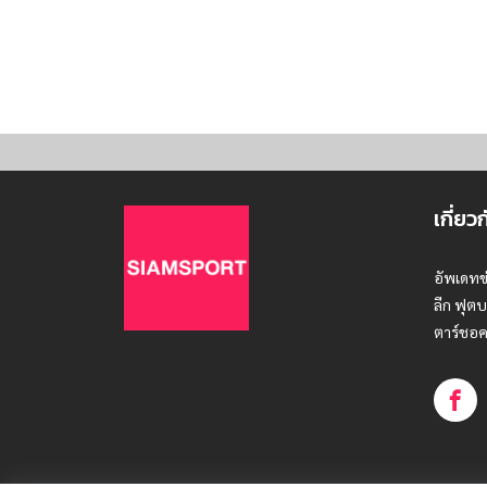
เกี่ยว
อัพเดทข
ลีก ฟุตบ
ตาร์ชอค