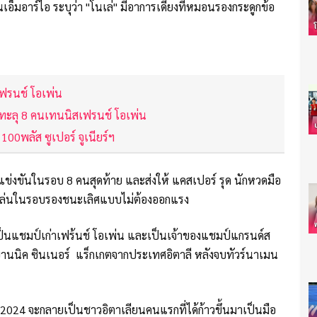
็มอาร์ไอ ระบุว่า "โนเล่" มีอาการเดี้ยงที่หมอนรองกระดูกข้อ
เฟรนช์ โอเพ่น
 ทะลุ 8 คนเทนนิสเฟรนช์ โอเพ่น
100พลัส ซูเปอร์ จูเนียร์ฯ
แข่งขันในรอบ 8 คนสุดท้าย และส่งให้ แคสเปอร์ รุด นักหวดมือ
ปเล่นในรอบรองชนะเลิศแบบไม่ต้องออกแรง
ึ่งเป็นแชมป์เก่าเฟร้นช์ โอเพ่น และเป็นเจ้าของแชมป์แกรนด์ส
ยานนิค ซินเนอร์ แร็กเกตจากประเทศอิตาลี หลังจบทัวร์นาเมน
ปี 2024 จะกลายเป็นชาวอิตาเลียนคนแรกที่ได้ก้าวขึ้นมาเป็นมือ