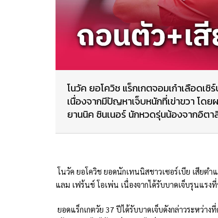
โนวัค ยอโควิช แร็กเกตจอมเก๋าเลือดเซิร
เนื่องจากมีปัญหาเจ็บหนักที่เข่าขวา โดยผล
ยานนิค ซินเนอร์ นักหวดรุ่นน้องจากอิตาล
โนวัค ยอโควิช ยอดนักเทนนิสชาวเซอร์เบีย เสียตำ
แลม เฟร้นช์ โอเพ่น เนื่องจากได้รับบาดเจ็บรุนแรงที
ยอดแร็กเกตวัย 37 ปีได้รับบาดเจ็บดังกล่าวระหว่างท