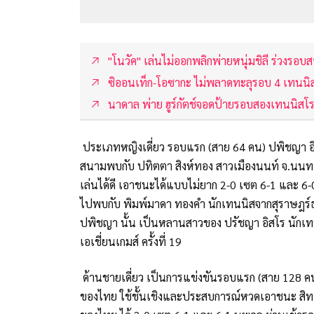
"โนวัค" เล่นไม่ออกพลิกพ่ายหนุ่มชิลี ร่วงรอ
ซิออนเท็ก-โอซากะ ไม่พลาดทะลุรอบ 4 เทนนิ
นาดาล พ่าย ฮูร์กัตช์จอดป้ายรอบสองเทนนิสโ
ประเภทหญิงเดี่ยว รอบแรก (สาย 64 คน) ปพิชญา อิสโ
สนามพบกับ ปทิตตา สิงห์ทอง สาวเมืองนนท์ จ.นนทบุร
เล่นได้ดี เอาชนะได้แบบไม่ยาก 2-0 เซต 6-1 และ 6-
ไปพบกับ พิมพ์มาดา ทองคำ นักเทนนิสจากสุราษฎร์ธ
ปพิชญา นั้น เป็นหลานสาวของ ปรัชญา อิสโร นักเท
เอเชี่ยนเกมส์ ครั้งที่ 19
ด้านชายเดี่ยว เป็นการแข่งขันรอบแรก (สาย 128 คน
ของไทย ใช้ชั้นเชิงและประสบการณ์หวดเอาชนะ สิทธวี