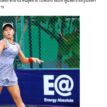
อบสอง หรือ 64 คนสุดท้าย ไปพบกับ ชัยภัช พูนพล จากกรุงเทพฯ
การ