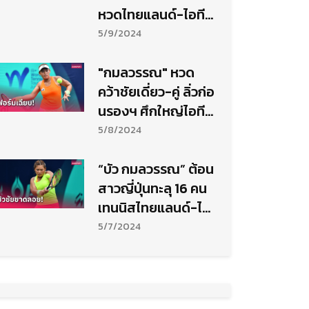
หวดไทยแลนด์-ไอที
เอฟ
5/9/2024
"กมลวรรณ" หวด
คว้าชัยเดี่ยว-คู่ ลิ่วก่อ
นรองฯ ศึกใหญ่ไอที
เอฟบี 1
5/8/2024
“บัว กมลวรรณ” ต้อน
สาวญี่ปุ่นทะลุ 16 คน
เทนนิสไทยแลนด์-ไอ
ทีเอฟ
5/7/2024