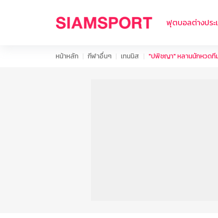
ฟุตบอลต่างประ
หน้าหลัก
กีฬาอื่นๆ
เทนนิส
"ปพิชญา" หลานนักหวดที