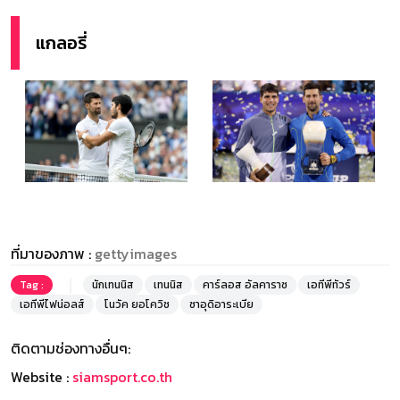
แกลอรี่
ที่มาของภาพ :
gettyimages
Tag :
นักเทนนิส
เทนนิส
คาร์ลอส อัลคาราซ
เอทีพีทัวร์
เอทีพีไฟน่อลส์
โนวัค ยอโควิช
ซาอุดิอาระเบีย
ติดตามช่องทางอื่นๆ:
Website :
siamsport.co.th