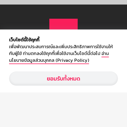
เว็บไซต์นี้ใช้คุกกี้
เพื่อพัฒนาประสบการณ์และเพิ่มประสิทธิภาพการใช้งานให้
กับผู้ใช้ ท่านตกลงใช้คุกกี้เพื่อใช้งานเว็บไซต์นี้ต่อไป
อ่าน
นโยบายข้อมูลส่วนบุคคล (Privacy Policy)
เกี่ยวกับเรา
ยอมรับทั้งหมด
อัพเดทข่าวสารวงการกีฬา ฟุตบอล ผลบอล ผลฟุตบอลทั่วโลก ฟรีเมียร์
ลีก ไทยลีก ฟุตบอลโลก ยูฟ่าแซมเปี้ยนส์ลีก พร้อมทั้งวิเคราะห์บอล จาก
สยามกีฬา สตาร์ชอคเก้อร์ สปอร์ตพูล
บริษัท สยามสปอร์ต ซินติเคท จำกัด (มหาชน)