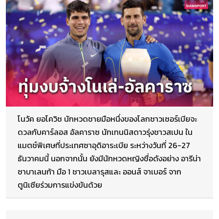
โนวัค ยอโควิช นักหวดชายมือหนึ่งของโลกชาวเซอร์เบียจะ
ดวลกับคาร์ลอส อัลคาราซ นักเทนนิสดาวรุ่งชาวสเปน ใน
แมตช์พิเศษที่ประเทศซาอุดิอาระเบีย ระหว่างวันที่ 26-27
ธันวาคมนี้ นอกจากนั้น ยังมีนักหวดหญิงชื่อดังอย่าง อารีน่า
ซาบาเลนก้า มือ 1 ชาวเบลารุสและ ออนส์ จาเบอร์ จาก
ตูนิเซียร่วมการแข่งขันด้วย