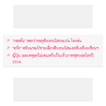
"เชลตัน" สดกว่าทะลุชิงเทนนิสเจแปน โอเพ่น
"ตรัย" หยิบแชมป์ชายเดี่ยวศึกเทนนิสแอลทีเอทีเอเชียนฯ
ญี่ปุ่น เผยเหตุผลไม่เสนอตัวเป็นเจ้าภาพฟุตบอลโลกปี
2034