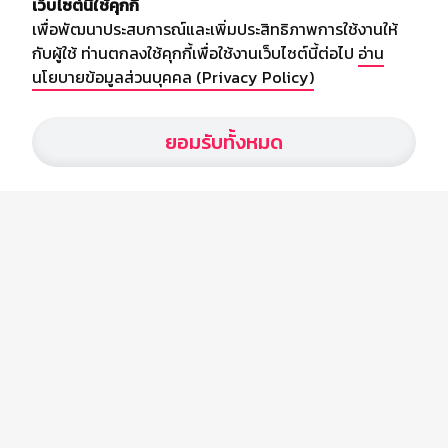
เว็บไซต์นี้ใช้คุกกี้
เพื่อพัฒนาประสบการณ์และเพิ่มประสิทธิภาพการใช้งานให้
กับผู้ใช้ ท่านตกลงใช้คุกกี้เพื่อใช้งานเว็บไซต์นี้ต่อไป
อ่าน
นโยบายข้อมูลส่วนบุคคล (Privacy Policy)
เกี่ยวกับเรา
ยอมรับทั้งหมด
อัพเดทข่าวสารวงการกีฬา ฟุตบอล ผลบอล ผลฟุตบอลทั่วโลก ฟรีเมียร์
ลีก ไทยลีก ฟุตบอลโลก ยูฟ่าแซมเปี้ยนส์ลีก พร้อมทั้งวิเคราะห์บอล จาก
สยามกีฬา สตาร์ชอคเก้อร์ สปอร์ตพูล
บริษัท สยามสปอร์ต ซินติเคท จำกัด (มหาชน)
เลขที่ 66/26 - 29 ซอยรามอินทรา 40
ถนนรามอินทรา แขวงนวลจันทร์
เขตบึงกุ่ม กรุงเทพฯ 10230
โทร : 02-5088-000
อีเมล์ :
webmaster@siamsport.co.th