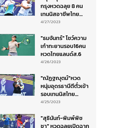
กรุงหวดฉลุย 8 คน
เทนนิสอาชีพไทย
แลนด์ สนาม 6
4/27/2023
"ธมจันทร์" โชว์ความ
เก๋าทะยานรอบ16คน
หวดไทยแลนด์ส.6
4/26/2023
"ณัฏฐญุตม์"หวด
หนุ่มอุดรธานีตีตั๋วเข้า
รอบเทนนิสไทย
แลนด์ฯ
4/25/2023
"สุธินันท์-พิมพ์พิช
ชา" หวดฉลุยเปิดฉาก