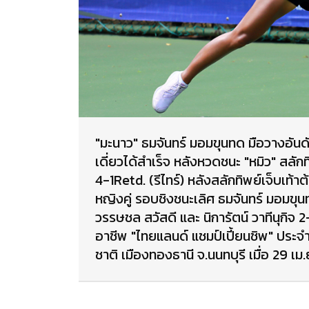
"มะนาว" ธมจันทร์ มอมขุนทด มือวางอันด
เดี่ยวได้สำเร็จ หลังหวดชนะ "หมิว" สลัก
4-1Retd. (รีไทร์) หลังสลักทิพย์เจ็บเท้
หญิงคู่ รอบชิงชนะเลิศ ธมจันทร์ มอมขุนท
วรรษชล สวัสดี และ นิการัตน์ วาทีนุกิจ
อาชีพ "ไทยแลนด์ แชมป์เปี้ยนชิพ" ประจ
ชาติ เมืองทองธานี จ.นนทบุรี เมื่อ 29 เม.