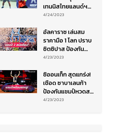
เทนนิสไทยแลนด์ฯ
สนาม 6
4/24/2023
อัลคาราซ เล่นสม
ราคามือ 1 โลก ปราบ
ซิตซิปาส ป้องกัน
แชมป์หวดบาร์เซโลน่
4/23/2023
า
ซิออนเท็ก สุดแกร่ง!
เชือด ซาบาเลนก้า
ป้องกันแชมป์หวดสตุ๊
ตการ์ท พร้อมรถอีวี
4/23/2023
สุดหรู