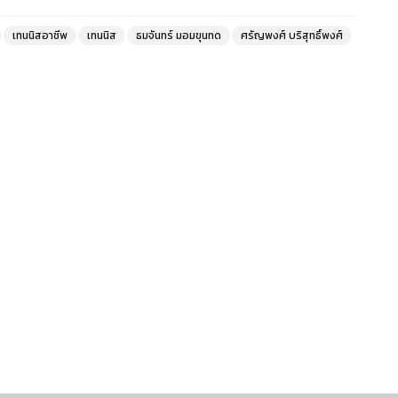
เทนนิสอาชีพ
เทนนิส
ธมจันทร์ มอมขุนทด
ศรัญพงศ์ บริสุทธิ์พงศ์