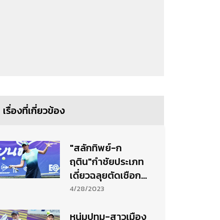
เรื่องที่เกี่ยวข้อง
"สลักทิพย์-ก
ฤติน"กำชัยประเภท
เดี่ยวฉลุยตัดเชือก
เทนนิสไทยแลนด์
4/28/2023
สนาม6
หนุ่มปทุม-สาวเมือง