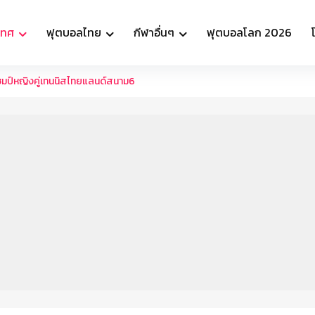
เทศ
ฟุตบอลไทย
กีฬาอื่นๆ
ฟุตบอลโลก 2026
วแชมป์หญิงคู่เทนนิสไทยแลนด์สนาม6