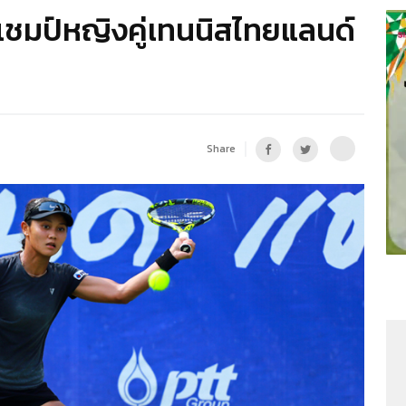
วแชมป์หญิงคู่เทนนิสไทยแลนด์
Share