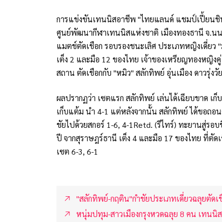
การแข่งขันเทนนิสอาชีพ "ไทยแลนด์ แชมป์เปี้ยนชิ
ศูนย์พัฒนากีฬาเทนนิสแห่งชาติ เมืองทองธานี จ.นนทบุ
แมตช์ตัดเชือก รอบรองชนะเลิศ ประเภทหญิงเดี่ยว 
เต็ง 2 และมือ 12 ของไทย เจ้าของเหรียญทองหญิงคู่ ศ
สถาน ตัดเชือกกับ "หมิว" สลักทิพย์ อุ่นเมือง ดาวรุ่
ผลปรากฏว่า เซตแรก สลักทิพย์ เล่นได้เฉียบขาด เก็บ
เก็บแต้ม นำ 4-1 แต่หลังจากนั้น สลักทิพย์ ได้ขอถอน
ชัยไปด้วยสกอร์ 1-6, 4-1Retd. (รีไทร์) ทะยานสู่รอบ
ปี จากสุราษฎร์ธานี เต็ง 4 และมือ 17 ของไทย ที่ตัด
เซต 6-3, 6-1
"สลักทิพย์-กฤติน"กำชัยประเภทเดี่ยวฉลุยตั
หนุ่มปทุม-สาวเมืองกรุงหวดฉลุย 8 คน เทนน