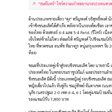
"ธมจันทร์" โชว์ความเก๋าทะยานรอบ16คนหว
ด้านประเภทชายเดี่ยว "คุง" ศรัญพงศ์ บริสุทธิ์พงศ์ น
เข้าชิงชนะเลิศได้สำเร็จ หลังจากในรอบตัดเชือก เอาชน
ของไทย ด้วยสกอร์ 6-4 และ 5-4 Retd. (รีไทร์) เนื
เจ็บไหล่ซ้ายไม่ไหว ส่งผลให้ ศรัญพงศ์ ไปชิงแชมป์กับ 
ไทย ที่หวดชนะ อนพัช ทิมางกูร หนุ่มกรุงเทพฯ วัย 2
ท้อง)
ขณะที่ประเภทคู่เข้าสู่รอบชิงชนะเลิศ โดย นายธ
ประเทศไทย ในพระบรมราชูปถัมภ์ และประธานฝ่าย
ชิงชนะเลิศ มีดังนี้ ประเภทหญิงคู่ รอบชิงชนะเลิศ 
หญิงเดี่ยวไปแล้ว จับคู่กับ ชมภู่ทิพย์ จันดาเขต (นน
นุกิจ (นครปฐม) 2-0 เซต 6-4, 6-1 โดยคู่แชมป์ ธมจันทร
รองแชมป์รับ 7,800 บาท
ประเภทชายคู่ รอบชิงชนะเลิศ ศิวณัฎฐ์ อุ้ยตยะกุล (พัทล