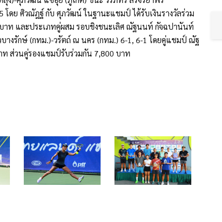
5 โดย ศิวณัฎฐ์ กับ ศุภวัฒน์ ในฐานะแชมป์ ได้รับเงินรางวัลร่วม
0 บาท และประเภทคู่ผสม รอบชิงชนะเลิศ ณัฐนนท์ กัจฉปานันท์
ิวบางรักษ์ (กทม.)-วรัตถ์ ณ นคร (กทม.) 6-1, 6-1 โดยคู่แชมป์ ณัฐ
 บาท ส่วนคู่รองแชมป์รับร่วมกัน 7,800 บาท