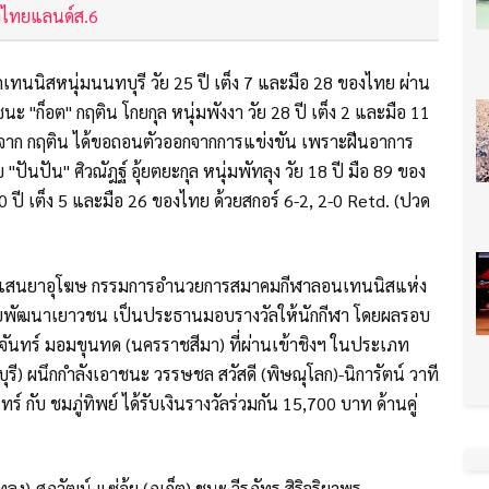
ดไทยแลนด์ส.6
ักเทนนิสหนุ่มนนทบุรี วัย 25 ปี เต็ง 7 และมือ 28 ของไทย ผ่าน
ะ "ก็อต" กฤติน โกยกุล หนุ่มพังงา วัย 28 ปี เต็ง 2 และมือ 11
่องจาก กฤติน ได้ขอถอนตัวออกจากการแข่งขัน เพราะฝีนอาการ
"ปันปัน" ศิวณัฎฐ์ อุ้ยตยะกุล หนุ่มพัทลุง วัย 18 ปี มือ 89 ของ
0 ปี เต็ง 5 และมือ 26 ของไทย ด้วยสกอร์ 6-2, 2-0 Retd. (ปวด
านี แสนยาอุโฆษ กรรมการอำนวยการสมาคมกีฬาลอนเทนนิสแห่ง
พัฒนาเยาวชน เป็นประธานมอบรางวัลให้นักกีฬา โดยผลรอบ
ธมจันทร์ มอมขุนทด (นครราชสีมา) ที่ผ่านเข้าชิงฯ ในประเภท
ทบุรี) ผนึกกำลังเอาชนะ วรรษชล สวัสดี (พิษณุโลก)-นิการัตน์ วาที
์ กับ ชมภู่ทิพย์ ได้รับเงินรางวัลร่วมกัน 15,700 บาท ด้านคู่
ุง)-ศุภวัฒน์ แซ่อุ้ย (ภูเก็ต) ชนะ วีรภัทร สิริจริยาพร