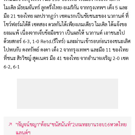
ไมเคิล มัธยมจันทร์ ลูกครึ่งไทย-อเมริกัน จากกรุงเทพฯ เต็ง 5 และ
มือ 21 ของไทย ผลปรากฏว่า เซตแรกเป็นชัยชนะของ นวกานต์ ที่
โชว์ฟอร์มได้ดี เซตสอง ดวลกันได้เพียงเกมเดียว ไมเคิล ได้แจ้งขอ
ยอมแพ้ เนื่องจากเจ็บข้อมือขวา เป็นผลให้ นวกานต์ เอาชนะไป
ด้วยสกอร์ 6-3, 1-0 Retd.(รีไทร์) และผ่านเข้ารอบก่อนรองชนะเลิศ
ไปพบกับ คงทรัพย์ คงคา เต็ง 2 จากกรุงเทพฯ และมือ 11 ของไทย
ที่ชนะ สิรวิชญ์ สุดเนตร มือ 41 ของไทย จากอำนาจเจริญ 2-0 เซต
6-2, 6-1
"กัญจน์ชญา"ต้อน"ชนัสนันท์"2เกมทะยานรอบ16หวดไทย
แลนด์ฯ