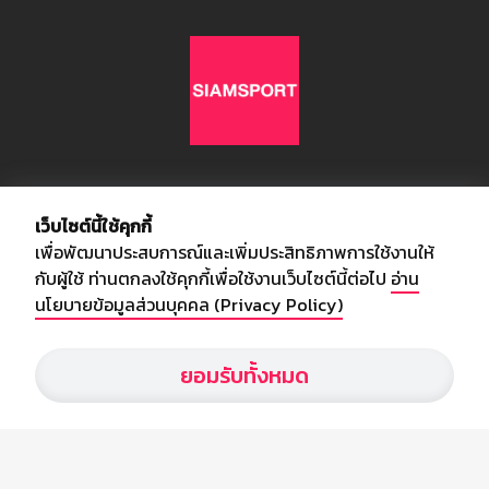
เกี่ยวกับเรา
เว็บไซต์นี้ใช้คุกกี้
เพื่อพัฒนาประสบการณ์และเพิ่มประสิทธิภาพการใช้งานให้
อัพเดทข่าวสารวงการกีฬา ฟุตบอล ผลบอล ผลฟุตบอลทั่วโลก ฟรีเมียร์
กับผู้ใช้ ท่านตกลงใช้คุกกี้เพื่อใช้งานเว็บไซต์นี้ต่อไป
อ่าน
ลีก ไทยลีก ฟุตบอลโลก ยูฟ่าแซมเปี้ยนส์ลีก พร้อมทั้งวิเคราะห์บอล จาก
นโยบายข้อมูลส่วนบุคคล (Privacy Policy)
สยามกีฬา สตาร์ชอคเก้อร์ สปอร์ตพูล
ยอมรับทั้งหมด
บริษัท สยามสปอร์ต ซินติเคท จำกัด (มหาชน)
เลขที่ 66/26 - 29 ซอยรามอินทรา 40