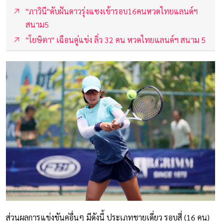
"ภาวินี"ดับฝันดาวรุ่งแซงเข้ารอบ16คนหวดไทยแลนด์ฯ
สนาม5
"โยษิตา" เฉือนคู่แข่ง ลิ่ว 32 คน หวดไทยแลนด์ฯ สนาม 5
ส่วนผลการแข่งขันคู่อื่นๆ มีดังนี้ ประเภทชายเดี่ยว รอบสี่ (16 คน)