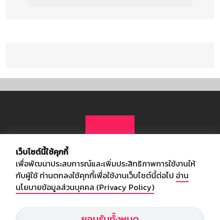
เว็บไซต์นี้ใช้คุกกี้
เพื่อพัฒนาประสบการณ์และเพิ่มประสิทธิภาพการใช้งานให้
กับผู้ใช้ ท่านตกลงใช้คุกกี้เพื่อใช้งานเว็บไซต์นี้ต่อไป
อ่าน
นโยบายข้อมูลส่วนบุคคล (Privacy Policy)
เกี่ยวกับเรา
ยอมรับทั้งหมด
อัพเดทข่าวสารวงการกีฬา ฟุตบอล ผลบอล ผลฟุตบอลทั่วโลก ฟรีเมียร์