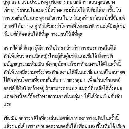
สู้ทุกแต้ม ส่วนประเภทคู่ เพียงธาร กับ ลักษิกา ก็เล่นคู่กันอย่าง
เข้าขา ชัยชนะในแมตช์นี้สร้างความมั่นใจให้กับทีมได้มากขึ้น ใน
การเจอกับ จีน และ อุซเบกิสถาน ใน 2 วันสุดท้าย ก่อนหน้านี้จีนแพ้
เกาหลีใต้มา 1-2 คู่ ทำให้มองว่าโอกาสที่ไทยจะพลิกชนะได้มีอยู่เช่น
กัน แต่ก็ต้องเล่นให้ดีที่สุด วางแผนให้ดีที่สุด
ดร.ทวีศักดิ์ ศิลกุล ผู้จัดการทีมไทย กล่าวว่า การชนะเกาหลีใต้ได้
ทำให้เห็นว่าเทนนิสหญิงไทยสู้กับคู่แข่งในเอเชียได้ ยิ่งการที่
มนัญชญาและพัณณิน ยังอายุน้อย แล้วมาทำผลงานได้ดีในครั้งนี้
ทำให้ไทยมีความหวังว่าจะทำผลงานได้ดีในเอเชียนเกมส์ในอนาคต
ได้อีก ส่วนโอกาสที่จะจบอันดับ 1-2 ของกลุ่ม 1 เพื่อผ่านเข้าเพลย์
ออฟส์ ก็ยังเปิดกว้างอยู่ ถ้าสามารถชนะ 2 แมตช์ที่เหลือได้ทั้งหมด
แต่อย่างน้อยก็ต้องรักษาสถานภาพในกลุ่ม 1 ให้ได้ก่อนเป็นอันดับ
แรก
พัณณิน กล่าวว่า ดีใจที่ลงเล่นแมตช์แรกของการร่วมทีมในครั้งนี้
แล้วชนะได้ เพราะช่วยลดความกดดันให้เพื่อนและพี่ในทีมได้ เรียก