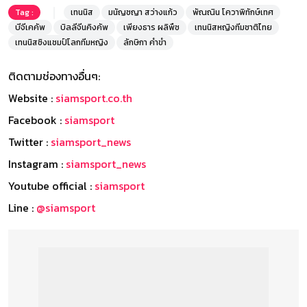
Tag :
เทนนิส
มนัญชญา สว่างแก้ว
พัณณิน โควาพิทักษ์เทศ
บีจีเคคัพ
บิลลีจีนคิงคัพ
เพียงธาร ผลิพืช
เทนนิสหญิงทีมชาติไทย
เทนนิสชิงแชมป์โลกทีมหญิง
ลักษิกา คำขำ
ติดตามช่องทางอื่นๆ:
Website :
siamsport.co.th
Facebook :
siamsport
Twitter :
siamsport_news
Instagram :
siamsport_news
Youtube official :
siamsport
Line :
@siamsport