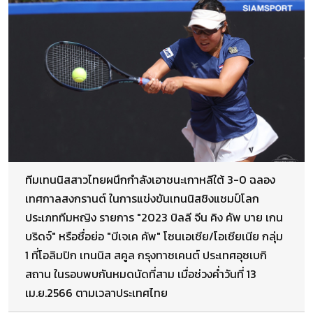
ทีมเทนนิสสาวไทยผนึกกำลังเอาชนะเกาหลีใต้ 3-0 ฉลอง
เทศกาลสงกรานต์ ในการแข่งขันเทนนิสชิงแชมป์โลก
ประเภททีมหญิง รายการ "2023 บิลลี จีน คิง คัพ บาย เกน
บริดจ์" หรือชื่อย่อ "บีเจเค คัพ" โซนเอเชีย/โอเชียเนีย กลุ่ม
1 ที่โอลิมปิก เทนนิส สคูล กรุงทาชเคนต์ ประเทศอุซเบกิ
สถาน ในรอบพบกันหมดนัดที่สาม เมื่อช่วงค่ำวันที่ 13
เม.ย.2566 ตามเวลาประเทศไทย