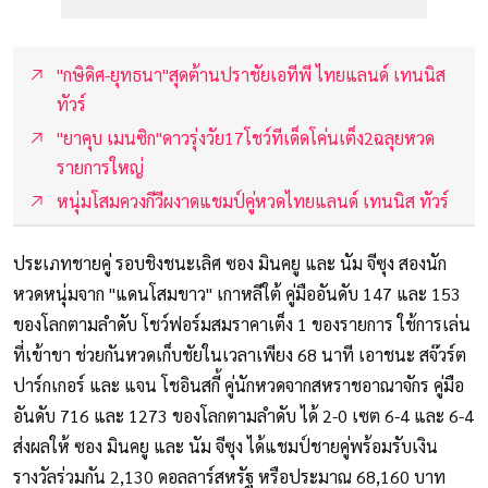
"กษิดิศ-ยุทธนา"สุดต้านปราชัยเอทีพี ไทยแลนด์ เทนนิส
ทัวร์
"ยาคุบ เมนซิก"ดาวรุ่งวัย17โชว์ทีเด็ดโค่นเต็ง2ฉลุยหวด
รายการใหญ่
หนุ่มโสมควงกีวีผงาดแชมป์คู่หวดไทยแลนด์ เทนนิส ทัวร์
ประเภทชายคู่ รอบชิงชนะเลิศ ซอง มินคยู และ นัม จีซุง สองนัก
หวดหนุ่มจาก "แดนโสมขาว" เกาหลีใต้ คู่มืออันดับ 147 และ 153
ของโลกตามลำดับ โชว์ฟอร์มสมราคาเต็ง 1 ของรายการ ใช้การเล่น
ที่เข้าขา ช่วยกันหวดเก็บชัยในเวลาเพียง 68 นาที เอาชนะ สจ๊วร์ต
ปาร์กเกอร์ และ แจน โชอินสกี้ คู่นักหวดจากสหราชอาณาจักร คู่มือ
อันดับ 716 และ 1273 ของโลกตามลำดับ ได้ 2-0 เซต 6-4 และ 6-4
ส่งผลให้ ซอง มินคยู และ นัม จีซุง ได้แชมป์ชายคู่พร้อมรับเงิน
รางวัลร่วมกัน 2,130 ดอลลาร์สหรัฐ หรือประมาณ 68,160 บาท