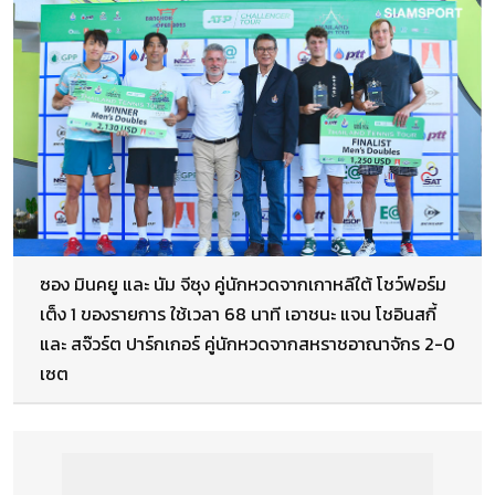
ซอง มินคยู และ นัม จีซุง คู่นักหวดจากเกาหลีใต้ โชว์ฟอร์ม
เต็ง 1 ของรายการ ใช้เวลา 68 นาที เอาชนะ แจน โชอินสกี้
และ สจ๊วร์ต ปาร์กเกอร์ คู่นักหวดจากสหราชอาณาจักร 2-0
เซต