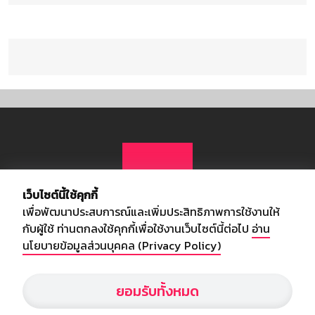
เว็บไซต์นี้ใช้คุกกี้
เพื่อพัฒนาประสบการณ์และเพิ่มประสิทธิภาพการใช้งานให้
กับผู้ใช้ ท่านตกลงใช้คุกกี้เพื่อใช้งานเว็บไซต์นี้ต่อไป
อ่าน
นโยบายข้อมูลส่วนบุคคล (Privacy Policy)
เกี่ยวกับเรา
ยอมรับทั้งหมด
อัพเดทข่าวสารวงการกีฬา ฟุตบอล ผลบอล ผลฟุตบอลทั่วโลก ฟรีเมียร์
ลีก ไทยลีก ฟุตบอลโลก ยูฟ่าแซมเปี้ยนส์ลีก พร้อมทั้งวิเคราะห์บอล จาก