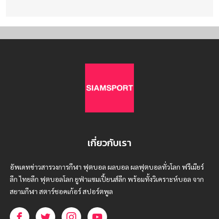
เกี่ยวกับเรา
อัพเดทข่าวสารวงการกีฬา ฟุตบอล ผลบอล ผลฟุตบอลทั่วโลก ฟรีเมียร์
ลีก ไทยลีก ฟุตบอลโลก ยูฟ่าแซมเปี้ยนส์ลีก พร้อมทั้งวิเคราะห์บอล จาก
สยามกีฬา สตาร์ชอคเก้อร์ สปอร์ตพูล